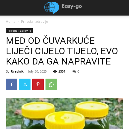
Home
Priroda i zdravlje
Priroda i zdravlje
MED OD ČUVARKUĆE
LIJEČI CIJELO TIJELO, EVO
KAKO DA GA NAPRAVITE
By
Urednik
-
July 30, 2025
2551
0