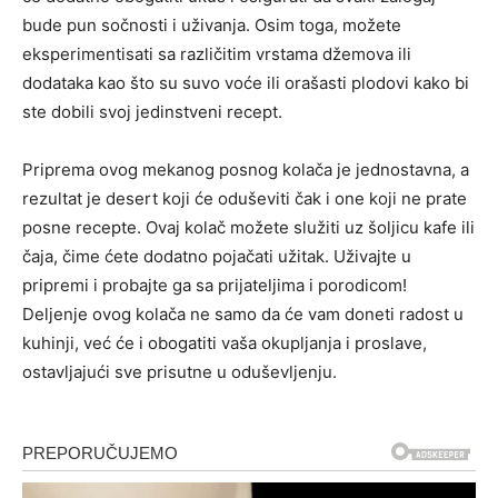
bude pun sočnosti i uživanja. Osim toga, možete
eksperimentisati sa različitim vrstama džemova ili
dodataka kao što su suvo voće ili orašasti plodovi kako bi
ste dobili svoj jedinstveni recept.
Priprema ovog mekanog posnog kolača je jednostavna, a
rezultat je desert koji će oduševiti čak i one koji ne prate
posne recepte. Ovaj kolač možete služiti uz šoljicu kafe ili
čaja, čime ćete dodatno pojačati užitak. Uživajte u
pripremi i probajte ga sa prijateljima i porodicom!
Deljenje ovog kolača ne samo da će vam doneti radost u
kuhinji, već će i obogatiti vaša okupljanja i proslave,
ostavljajući sve prisutne u oduševljenju.