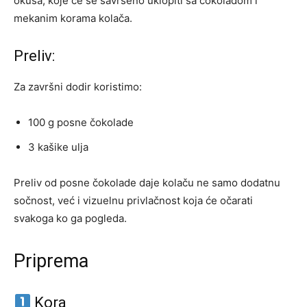
okusa, koje će se savršeno uklopiti sa čokoladom i
mekanim korama kolača.
Preliv:
Za završni dodir koristimo:
100 g posne čokolade
3 kašike ulja
Preliv od posne čokolade daje kolaču ne samo dodatnu
sočnost, već i vizuelnu privlačnost koja će očarati
svakoga ko ga pogleda.
Priprema
Kora