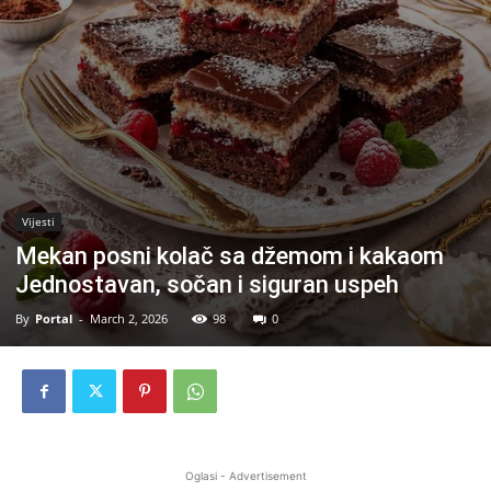
Vijesti
Mekan posni kolač sa džemom i kakaom
Jednostavan, sočan i siguran uspeh
By
Portal
-
March 2, 2026
98
0
Oglasi - Advertisement