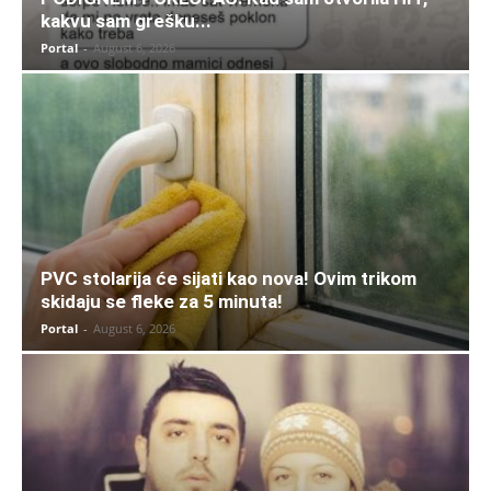
kakvu sam grešku...
Portal
-
August 6, 2026
PVC stolarija će sijati kao nova! Ovim trikom
skidaju se fleke za 5 minuta!
Portal
-
August 6, 2026