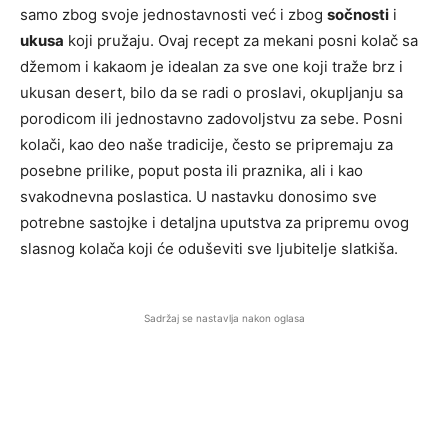
samo zbog svoje jednostavnosti već i zbog
sočnosti
i
ukusa
koji pružaju. Ovaj recept za mekani posni kolač sa
džemom i kakaom je idealan za sve one koji traže brz i
ukusan desert, bilo da se radi o proslavi, okupljanju sa
porodicom ili jednostavno zadovoljstvu za sebe. Posni
kolači, kao deo naše tradicije, često se pripremaju za
posebne prilike, poput posta ili praznika, ali i kao
svakodnevna poslastica. U nastavku donosimo sve
potrebne sastojke i detaljna uputstva za pripremu ovog
slasnog kolača koji će oduševiti sve ljubitelje slatkiša.
Sadržaj se nastavlja nakon oglasa