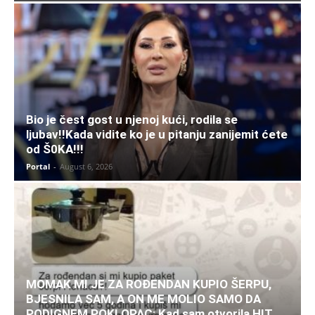
Bio je čest gost u njenoj kući, rodila se
ljubav!!Kada vidite ko je u pitanju zanijemit ćete
od Š0KA!!!
Portal
-
August 6, 2026
MOMAK MI JE ZA ROĐENDAN KUPIO ŠERPU,
BJESNILA SAM, A ON ME MOLIO SAMO DA
PODIGNEM POKLOPAC: Kad sam otvorila HIT,