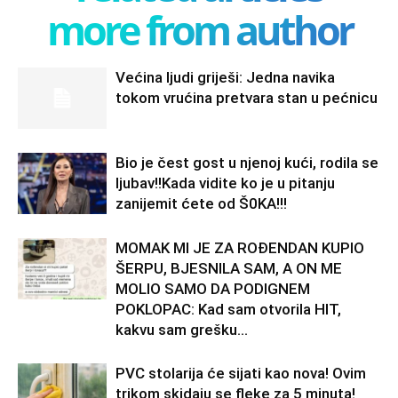
more from author
Većina ljudi griješi: Jedna navika
tokom vrućina pretvara stan u pećnicu
Bio je čest gost u njenoj kući, rodila se
ljubav!!Kada vidite ko je u pitanju
zanijemit ćete od Š0KA!!!
MOMAK MI JE ZA ROĐENDAN KUPIO
ŠERPU, BJESNILA SAM, A ON ME
MOLIO SAMO DA PODIGNEM
POKLOPAC: Kad sam otvorila HIT,
kakvu sam grešku...
PVC stolarija će sijati kao nova! Ovim
trikom skidaju se fleke za 5 minuta!