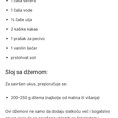
1 čaša šećera
1 čaša vode
½ čaše ulja
2 kašike kakaa
1 prašak za pecivo
1 vanilin šećer
prstohvat soli
Sloj sa džemom:
Za savršen ukus, preporučuje se:
200–250 g džema (najbolje od malina ili višanja)
Ovi džemovi ne samo da dodaju slatkoću već i bogatstvo