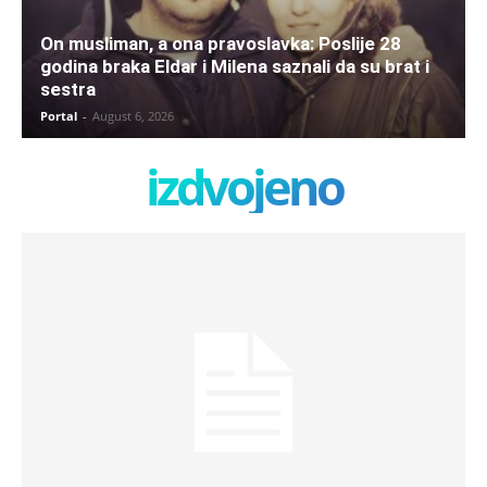
On musliman, a ona pravoslavka: Poslije 28
godina braka Eldar i Milena saznali da su brat i
sestra
Portal
-
August 6, 2026
izdvojeno