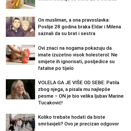
On musliman, a ona pravoslavka:
Poslije 28 godina braka Eldar i Milena
saznali da su brat i sestra
Ovi znaci na nogama pokazuju da
imate izuzetno visok holesterol: Ne
smijete ih ignorisati, posljedice su
fatalne po tijelo
VOLELA GA JE VIŠE OD SEBE: Patila
zbog njega, a pisala mu najlepše
pesme – ON je bio velika ljubav Marine
Tucaković!
Koliko trebate hodati da biste
smršavjeli? Ovo je precizan odgovor