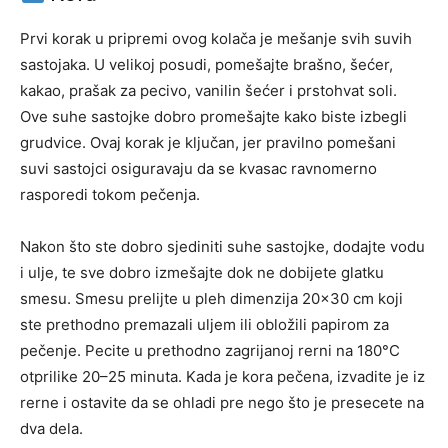
Prvi korak u pripremi ovog kolača je mešanje svih suvih
sastojaka. U velikoj posudi, pomešajte brašno, šećer,
kakao, prašak za pecivo, vanilin šećer i prstohvat soli.
Ove suhe sastojke dobro promešajte kako biste izbegli
grudvice. Ovaj korak je ključan, jer pravilno pomešani
suvi sastojci osiguravaju da se kvasac ravnomerno
rasporedi tokom pečenja.
Nakon što ste dobro sjediniti suhe sastojke, dodajte vodu
i ulje, te sve dobro izmešajte dok ne dobijete glatku
smesu. Smesu prelijte u pleh dimenzija 20×30 cm koji
ste prethodno premazali uljem ili obložili papirom za
pečenje. Pecite u prethodno zagrijanoj rerni na 180°C
otprilike 20–25 minuta. Kada je kora pečena, izvadite je iz
rerne i ostavite da se ohladi pre nego što je presecete na
dva dela.