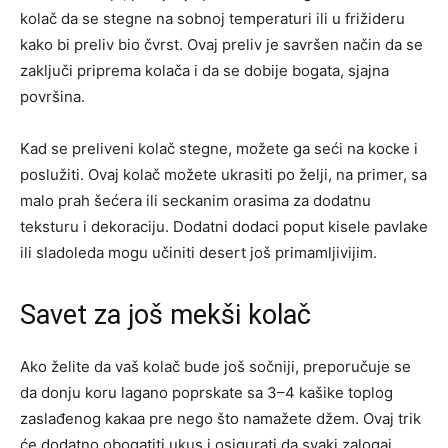
kolač da se stegne na sobnoj temperaturi ili u frižideru
kako bi preliv bio čvrst. Ovaj preliv je savršen način da se
zaključi priprema kolača i da se dobije bogata, sjajna
površina.
Kad se preliveni kolač stegne, možete ga seći na kocke i
poslužiti. Ovaj kolač možete ukrasiti po želji, na primer, sa
malo prah šećera ili seckanim orasima za dodatnu
teksturu i dekoraciju. Dodatni dodaci poput kisele pavlake
ili sladoleda mogu učiniti desert još primamljivijim.
Savet za još mekši kolač
Ako želite da vaš kolač bude još sočniji, preporučuje se
da donju koru lagano poprskate sa 3–4 kašike toplog
zaslađenog kakaa pre nego što namažete džem. Ovaj trik
će dodatno obogatiti ukus i osigurati da svaki zalogaj