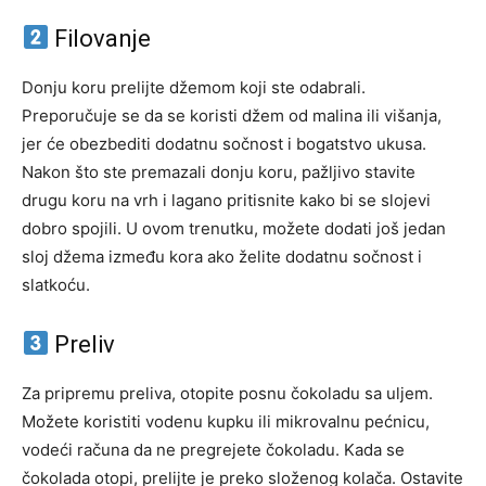
Filovanje
Donju koru prelijte džemom koji ste odabrali.
Preporučuje se da se koristi džem od malina ili višanja,
jer će obezbediti dodatnu sočnost i bogatstvo ukusa.
Nakon što ste premazali donju koru, pažljivo stavite
drugu koru na vrh i lagano pritisnite kako bi se slojevi
dobro spojili. U ovom trenutku, možete dodati još jedan
sloj džema između kora ako želite dodatnu sočnost i
slatkoću.
Preliv
Za pripremu preliva, otopite posnu čokoladu sa uljem.
Možete koristiti vodenu kupku ili mikrovalnu pećnicu,
vodeći računa da ne pregrejete čokoladu. Kada se
čokolada otopi, prelijte je preko složenog kolača. Ostavite