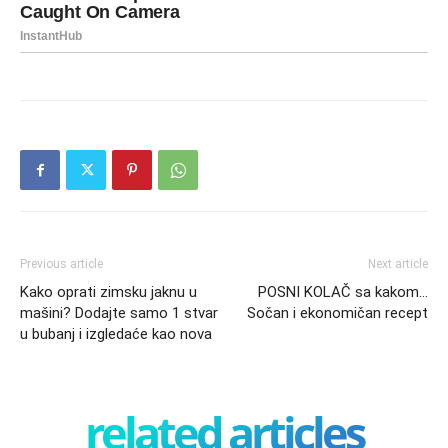
Previous article
Next article
Kako oprati zimsku jaknu u
POSNI KOLAČ sa kakom…
mašini? Dodajte samo 1 stvar
Sočan i ekonomičan recept
u bubanj i izgledaće kao nova
related articles