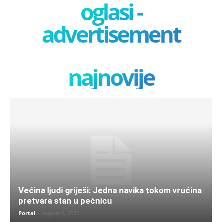
oglasi -
advertisement
najnovije
Većina ljudi griješi: Jedna navika tokom vrućina
pretvara stan u pećnicu
Portal
-
August 6, 2026