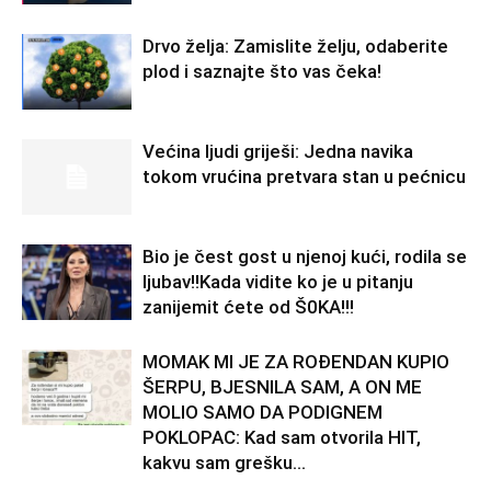
Drvo želja: Zamislite želju, odaberite
plod i saznajte što vas čeka!
Većina ljudi griješi: Jedna navika
tokom vrućina pretvara stan u pećnicu
Bio je čest gost u njenoj kući, rodila se
ljubav!!Kada vidite ko je u pitanju
zanijemit ćete od Š0KA!!!
MOMAK MI JE ZA ROĐENDAN KUPIO
ŠERPU, BJESNILA SAM, A ON ME
MOLIO SAMO DA PODIGNEM
POKLOPAC: Kad sam otvorila HIT,
kakvu sam grešku...