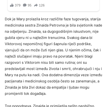
Dok je Mary prolazila kroz različite faze tugovanja, starija
medicinska sestra Zinaida Petrovna je bila svjetionik nade
na odjeljenju. Zinaida, sa dugogodišnjim iskustvom, nije
gubila vjeru ni u najtežim trenucima. Svakog dana bi
Viktorovoj nepomičnoj figuri šapnula riječi podrške,
vjerujući da on može čuti njen glas. U njenim očima, čak i
najteži slučajevi imaju pravo na povratak. Njeni blagi
razgovori s Viktorom nisu bili samo rutina; oni su
predstavljali most između života i smrti, ohrabrujući i nju i
Mary na putu ka nadi. Ova dodatna dimenzija veze između
pacijenata i medicinskog osoblja često se zanemaruje, a
Zinaida je bila živi dokaz da empatija i ljubav mogu
promijeniti tok događaja.
Tog popodneva, Zinaida je primijetila nešto neobično.