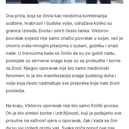
Ova priča, koja se činila kao neobična kombinacija
sudbine, hrabrosti i ljudske volje, odražava koliko su
granice između života i smrti često tanka. Viktorov
povratak svijesti nije samo značio povratak u svijet, već je
otvorio vrata mnogim pitanjima o ljubavi, gubitku i snazi
nade. U trenucima kada se činilo da su svi gubili nadu,
postojale su skrivene snage koje su se probudile i borile
za život. Njegov oporavak nije bio samo medicinski
fenomen; to je bio manifestacija snage ljudskog duha i
volje koja često nadmašuje sve prepreke koje nam život
postavlja.
Na kraju, Viktorov oporavak nije bio samo fizički proces.
On je bio simbol borbe i izdržljivosti, koji je podsjetio sve
prisutne na važnost vjere u oporavak, čak i kada se čini
da su svi izgledi protiv vas. Svaka priča poput ove nas