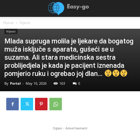
Home
Vijesti
Vijesti
Mlada supruga molila je ljekare da bogatog
muža isključe s aparata, gušeći se u
suzama. Ali stara medicinska sestra
problijedjela je kada je pacijent iznenada
pomjerio ruku i ogrebao joj dlan…
By
Portal
-
May 10, 2026
163
0
Oglasi - Advertisement