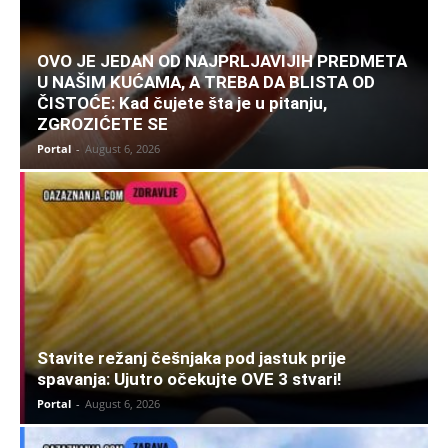
OVO JE JEDAN OD NAJPRLJAVIJIH PREDMETA
U NAŠIM KUĆAMA, A TREBA DA BLISTA OD
ČISTOĆE: Kad čujete šta je u pitanju,
ZGROZIĆETE SE
Portal
-
August 6, 2026
Stavite režanj češnjaka pod jastuk prije
spavanja: Ujutro očekujte OVE 3 stvari!
Portal
-
August 6, 2026