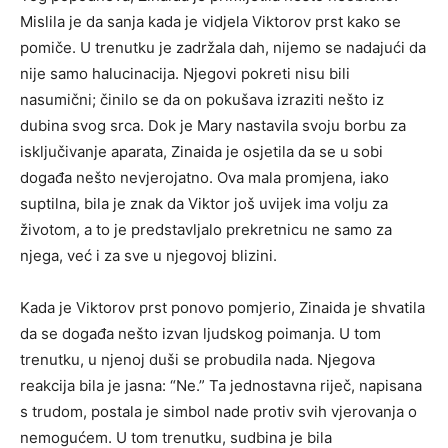
Mislila je da sanja kada je vidjela Viktorov prst kako se
pomiče. U trenutku je zadržala dah, nijemo se nadajući da
nije samo halucinacija. Njegovi pokreti nisu bili
nasumični; činilo se da on pokušava izraziti nešto iz
dubina svog srca. Dok je Mary nastavila svoju borbu za
isključivanje aparata, Zinaida je osjetila da se u sobi
događa nešto nevjerojatno. Ova mala promjena, iako
suptilna, bila je znak da Viktor još uvijek ima volju za
životom, a to je predstavljalo prekretnicu ne samo za
njega, već i za sve u njegovoj blizini.
Kada je Viktorov prst ponovo pomjerio, Zinaida je shvatila
da se događa nešto izvan ljudskog poimanja. U tom
trenutku, u njenoj duši se probudila nada. Njegova
reakcija bila je jasna: “Ne.” Ta jednostavna riječ, napisana
s trudom, postala je simbol nade protiv svih vjerovanja o
nemogućem. U tom trenutku, sudbina je bila