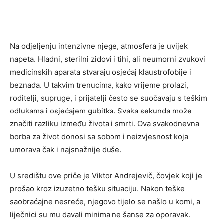
Na odjeljenju intenzivne njege, atmosfera je uvijek
napeta. Hladni, sterilni zidovi i tihi, ali neumorni zvukovi
medicinskih aparata stvaraju osjećaj klaustrofobije i
beznađa. U takvim trenucima, kako vrijeme prolazi,
roditelji, supruge, i prijatelji često se suočavaju s teškim
odlukama i osjećajem gubitka. Svaka sekunda može
značiti razliku između života i smrti. Ova svakodnevna
borba za život donosi sa sobom i neizvjesnost koja
umorava čak i najsnažnije duše.
U središtu ove priče je Viktor Andrejevič, čovjek koji je
prošao kroz izuzetno tešku situaciju. Nakon teške
saobraćajne nesreće, njegovo tijelo se našlo u komi, a
liječnici su mu davali minimalne šanse za oporavak.