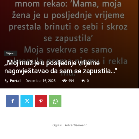
Vijesti
„Moj muž je u posljednje vrijeme
nagovještavao da sam se zapustila…”
By
Portal
-
December 16, 2025
494
0
Oglasi - Advertisement