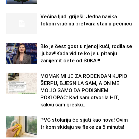
Većina ljudi griješi: Jedna navika
tokom vrućina pretvara stan u pećnicu
Bio je čest gost u njenoj kući, rodila se
ljubav!!Kada vidite ko je u pitanju
zanijemit ćete od Š0KA!!!
MOMAK MI JE ZA ROĐENDAN KUPIO
ŠERPU, BJESNILA SAM, A ON ME
MOLIO SAMO DA PODIGNEM
POKLOPAC: Kad sam otvorila HIT,
kakvu sam grešku...
PVC stolarija će sijati kao nova! Ovim
trikom skidaju se fleke za 5 minuta!