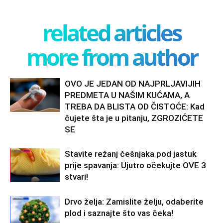
related articles
more from author
OVO JE JEDAN OD NAJPRLJAVIJIH
PREDMETA U NAŠIM KUĆAMA, A
TREBA DA BLISTA OD ČISTOĆE: Kad
čujete šta je u pitanju, ZGROZIĆETE
SE
Stavite režanj češnjaka pod jastuk
prije spavanja: Ujutro očekujte OVE 3
stvari!
Drvo želja: Zamislite želju, odaberite
plod i saznajte što vas čeka!