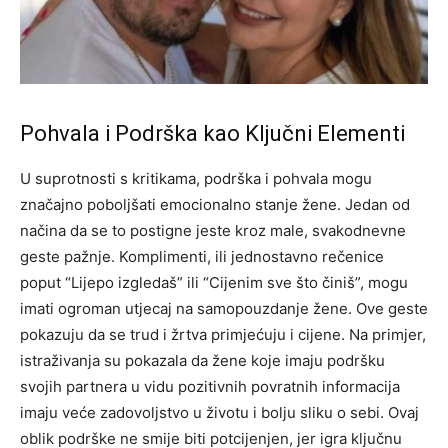
Pohvala i Podrška kao Ključni Elementi
U suprotnosti s kritikama, podrška i pohvala mogu
značajno poboljšati emocionalno stanje žene. Jedan od
načina da se to postigne jeste kroz male, svakodnevne
geste pažnje. Komplimenti, ili jednostavno rečenice
poput “Lijepo izgledaš” ili “Cijenim sve što činiš”, mogu
imati ogroman utjecaj na samopouzdanje žene.
Ove geste
pokazuju da se trud i žrtva primjećuju i cijene. Na primjer,
istraživanja su pokazala da žene koje imaju podršku
svojih partnera u vidu pozitivnih povratnih informacija
imaju veće zadovoljstvo u životu i bolju sliku o sebi.
Ovaj
oblik podrške ne smije biti potcijenjen, jer igra ključnu