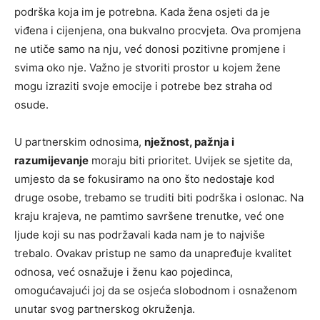
podrška koja im je potrebna. Kada žena osjeti da je
viđena i cijenjena, ona bukvalno procvjeta.
Ova promjena
ne utiče samo na nju, već donosi pozitivne promjene i
svima oko nje. Važno je stvoriti prostor u kojem žene
mogu izraziti svoje emocije i potrebe bez straha od
osude.
U partnerskim odnosima,
nježnost, pažnja i
razumijevanje
moraju biti prioritet. Uvijek se sjetite da,
umjesto da se fokusiramo na ono što nedostaje kod
druge osobe, trebamo se truditi biti podrška i oslonac. Na
kraju krajeva, ne pamtimo savršene trenutke, već one
ljude koji su nas podržavali kada nam je to najviše
trebalo. Ovakav pristup ne samo da unapređuje kvalitet
odnosa, već osnažuje i ženu kao pojedinca,
omogućavajući joj da se osjeća slobodnom i osnaženom
unutar svog partnerskog okruženja.