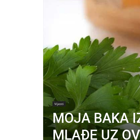
Vijesti
MOJA BAKA I
MLAĐE UZ O