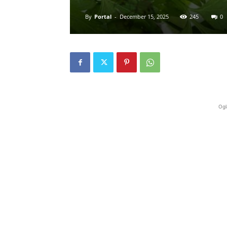
By
Portal
-
December 15, 2025
245
0
Ogl