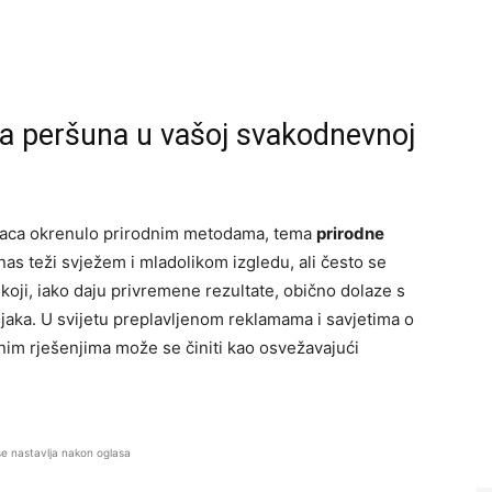
ga peršuna u vašoj svakodnevnoj
inaca okrenulo prirodnim metodama, tema
prirodne
nas teži svježem i mladolikom izgledu, ali često se
oji, iako daju privremene rezultate, obično dolaze s
ojaka. U svijetu preplavljenom reklamama i savjetima o
im rješenjima može se činiti kao osvežavajući
se nastavlja nakon oglasa