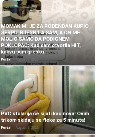
MOMAK MI JE ZA ROĐENDAN KUPIO
ŠERPU, BJESNILA SAM, A ON ME
MOLIO SAMO DA PODIGNEM
POKLOPAC: Kad sam otvorila HIT,
kakvu sam grešku...
Portal
-
August 6, 2026
PVC stolarija će sijati kao nova! Ovim
trikom skidaju se fleke za 5 minuta!
Portal
-
August 6, 2026