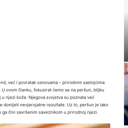
end, već i povratak osnovama – prirodnim sastojcima
. U ovom članku, fokusirat ćemo se na peršun, biljku
lj u njezi kože. Njegova svojstva su poznata već
onijeti nevjerojatne rezultate. Uz to, peršun je lako
o ga čini savršenim saveznikom u prirodnoj njezi.