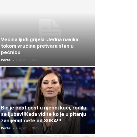
Većina ljudi griješi: Jedna navika
tokom vrućina pretvara stan u
pećnicu
Portal
-
August 6, 2026
Bio je čest gost u njenoj kući, rodila
se ljubav!!Kada vidite ko je u pitanju
zanijemit ćete od Š0KA!!!
Portal
-
August 6, 2026