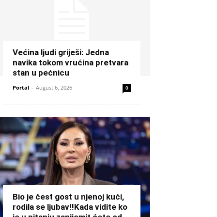
Većina ljudi griješi: Jedna
navika tokom vrućina pretvara
stan u pećnicu
Portal
-
August 6, 2026
0
Bio je čest gost u njenoj kući,
rodila se ljubav!!Kada vidite ko