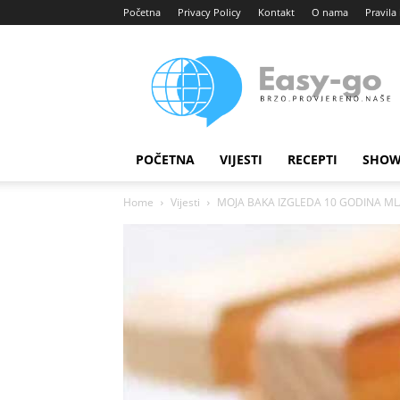
Početna
Privacy Policy
Kontakt
O nama
Pravila 
Easy
portal
POČETNA
VIJESTI
RECEPTI
SHOW
Home
Vijesti
MOJA BAKA IZGLEDA 10 GODINA M