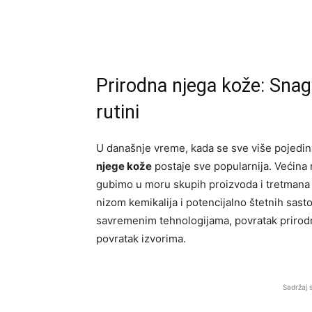
Prirodna njega kože: Sna
rutini
U današnje vreme, kada se sve više pojed
njege kože
postaje sve popularnija. Većina 
gubimo u moru skupih proizvoda i tretmana k
nizom kemikalija i potencijalno štetnih sast
savremenim tehnologijama, povratak prirodn
povratak izvorima.
Sadržaj 