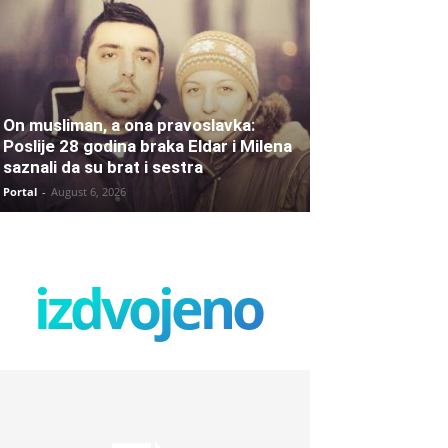
On musliman, a ona pravoslavka:
Poslije 28 godina braka Eldar i Milena
saznali da su brat i sestra
Portal
-
August 6, 2026
izdvojeno