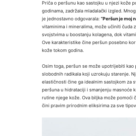
Priča o peršunu kao sastojku u njezi kože p
godinama, zadržala mladalački izgled. Mnogi 
je jednostavno odgovarala:
“Peršun je moj na
vitaminima i mineralima, može učiniti čuda z
svojstvima u boostanju kolagena, dok vitam
Ove karakteristike čine peršun posebno kori
kože tokom godina.
Osim toga, peršun se može upotrijebiti kao 
slobodnih radikala koji uzrokuju starenje. N
elastičnosti čine ga idealnim sastojkom za s
peršuna u hidrataciji i smanjenju masnoće 
rutine njege kože. Ova biljka može pomoći ča
čini pravim prirodnim eliksirima za sve tipo