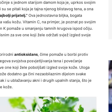
očinje s jednom starijom damom koja je, uprkos svojim
su se pitali koja je tajna njenog blistavog tena, a ona
jbolji prijatelj.”
Ova jednostavna biljka, bogata
a vašu kožu. Vitamin C, na primjer, je poznat po svojim
in K pomaže u smanjenju tamnih krugova ispod očiju.
snim za sve one koji žele održati svjež izgled svoje
prirodni
antioksidans
, čime pomaže u borbi protiv
jegova svojstva posvjetljivanja tena i povećanje
ve one koji žele poboljšati izgled svoje kože. Uloga
kože dodatno ga čini nezaobilaznim dijelom svake
k i u ublažavanju akni i drugih upalnih stanja, što je
ve kože.