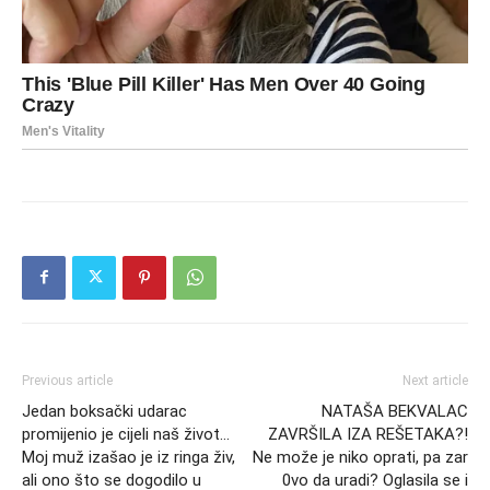
Previous article
Next article
Jedan boksački udarac
NATAŠA BEKVALAC
promijenio je cijeli naš život…
ZAVRŠILA IZA REŠETAKA?!
Moj muž izašao je iz ringa živ,
Ne može je niko oprati, pa zar
ali ono što se dogodilo u
0vo da uradi? Oglasila se i