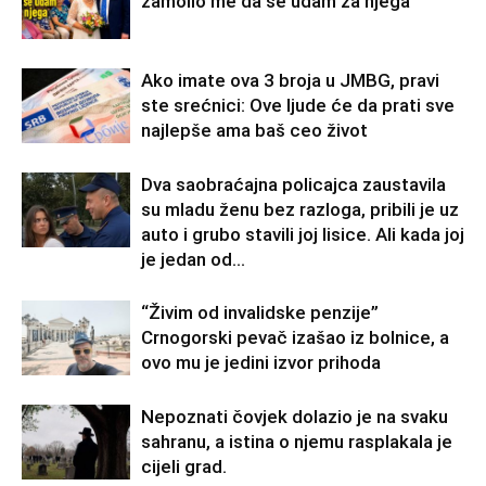
zamolio me da se udam za njega
Ako imate ova 3 broja u JMBG, pravi
ste srećnici: Ove ljude će da prati sve
najlepše ama baš ceo život
Dva saobraćajna policajca zaustavila
su mladu ženu bez razloga, pribili je uz
auto i grubo stavili joj lisice. Ali kada joj
je jedan od...
“Živim od invalidske penzije”
Crnogorski pevač izašao iz bolnice, a
ovo mu je jedini izvor prihoda
Nepoznati čovjek dolazio je na svaku
sahranu, a istina o njemu rasplakala je
cijeli grad.