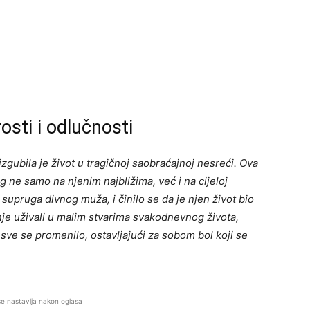
rosti i odlučnosti
izgubila je život u tragičnoj saobraćajnoj nesreći. Ova
ag ne samo na njenim najbližima, već i na cijeloj
, supruga divnog muža, i činilo se da je njen život bio
nje uživali u malim stvarima svakodnevnog života,
sve se promenilo, ostavljajući za sobom bol koji se
se nastavlja nakon oglasa