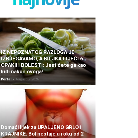
IZ NEPOZNATOG RAZLOGA JE
IZBJEGAVAMO, A BILJKA LIJEČI 6
OPAKIH BOLESTI: Jest ćete ga kao
ludi nakon ovoga!
Portal
-
August 5, 2026
Domaći lijek za UPALJENO GRLO i
KRAJNIKE: Bol nestaje u roku od 2