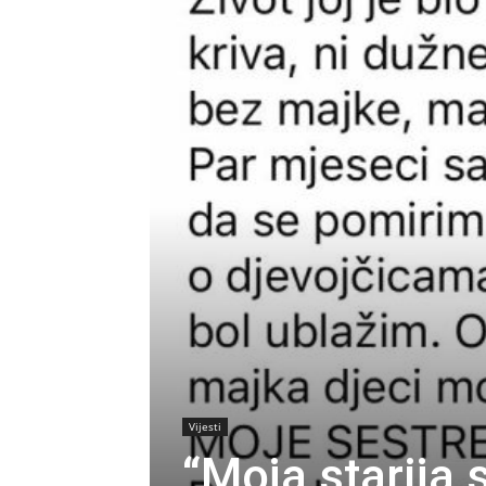
Vijesti
“Moja starija s