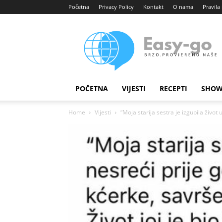
Početna
Privacy Policy
Kontakt
O nama
Pravila 
Easy
portal
POČETNA
VIJESTI
RECEPTI
SHOW
Home
Vijesti
“Moja starija sestra je izgubila život 