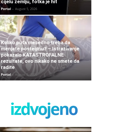
cijelu zemlju, fotka je hit
Portal
-
August 5, 2026
Koliko puta mesečno treba da
menjate posteljinu? – Istraživanje
pokazalo KATASTROFALNE
rezultate, ovo nikako ne smete da
radite
Portal
-
August 5, 2026
izdvojeno