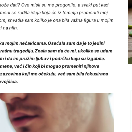
može dati? Ove misli su me progonile, a svaki put kad
 meni se rodila ideja koja će iz temelja promeniti moj
m, shvatila sam koliko je ona bila važna figura u mojim
i na njih.
jka mojim nećakicama. Osećala sam da je to jedini
ašnu tragediju. Znala sam da će mi, ukoliko se udam
 i da im pružim ljubav i podršku koju su izgubile.
mene, već i čin koji bi mogao promeniti njihove
 izazovima koji me očekuju, već sam bila fokusirana
evojčica.