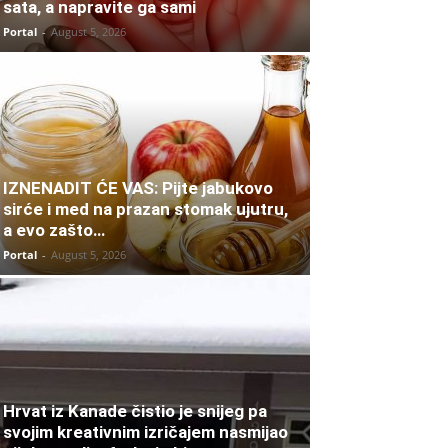
sata, a napravite ga sami
Portal
-
August 5, 2026
IZNENADIT ĆE VAS: Pijte jabukovo
sirće i med na prazan stomak ujutru,
a evo zašto…
Portal
-
August 5, 2026
Hrvat iz Kanade čistio je snijeg pa
svojim kreativnim izričajem nasmijao