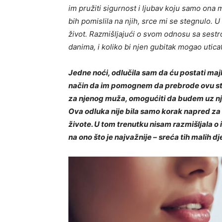
im pružiti sigurnost i ljubav koju samo ona 
bih pomislila na njih, srce mi se stegnulo. U
život. Razmišljajući o svom odnosu sa sestro
danima, i koliko bi njen gubitak mogao uticat
Jedne noći, odlučila sam da ću postati ma
način da im pomognem da prebrode ovu str
za njenog muža, omogućiti da budem uz njih
Ova odluka nije bila samo korak napred za 
živote. U tom trenutku nisam razmišljala o
na ono što je najvažnije – sreća tih malih dj