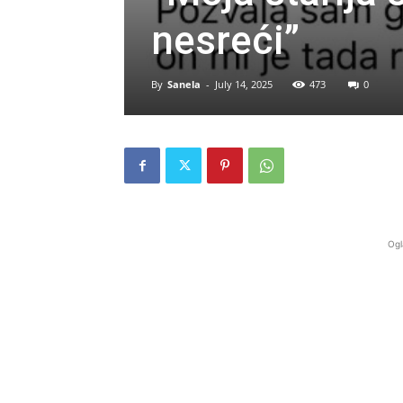
nesreći”
By
Sanela
-
July 14, 2025
473
0
Ogl