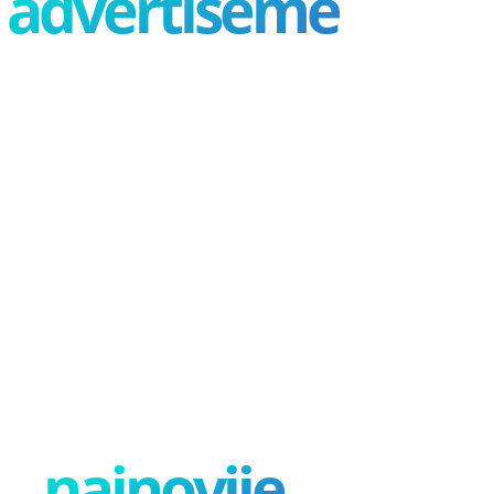
advertisement
najnovije