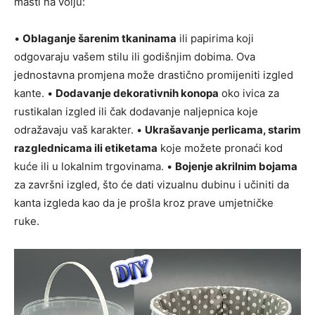
mašti na volju:
•
Oblaganje šarenim tkaninama
ili papirima koji
odgovaraju vašem stilu ili godišnjim dobima. Ova
jednostavna promjena može drastično promijeniti izgled
kante. •
Dodavanje dekorativnih konopa
oko ivica za
rustikalan izgled ili čak dodavanje naljepnica koje
odražavaju vaš karakter. •
Ukrašavanje perlicama, starim
razglednicama ili etiketama
koje možete pronaći kod
kuće ili u lokalnim trgovinama. •
Bojenje akrilnim bojama
za završni izgled, što će dati vizualnu dubinu i učiniti da
kanta izgleda kao da je prošla kroz prave umjetničke
ruke.