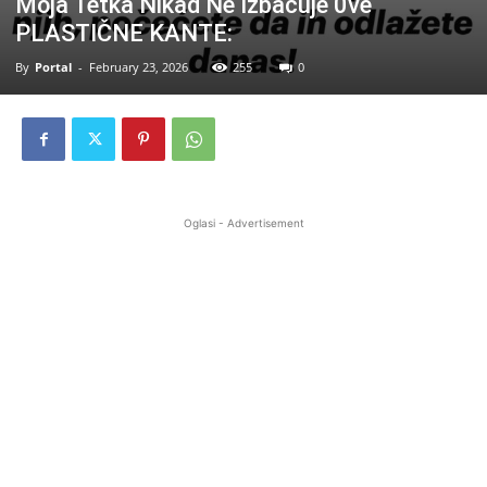
Moja Tetka Nikad Ne Izbacuje 0ve
PLASTIČNE KANTE:
By
Portal
-
February 23, 2026
255
0
Oglasi - Advertisement