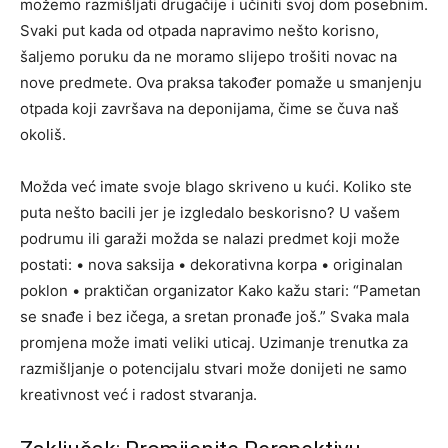
možemo razmišljati drugačije i učiniti svoj dom posebnim.
Svaki put kada od otpada napravimo nešto korisno,
šaljemo poruku da ne moramo slijepo trošiti novac na
nove predmete. Ova praksa također pomaže u smanjenju
otpada koji završava na deponijama, čime se čuva naš
okoliš.
Možda već imate svoje blago skriveno u kući. Koliko ste
puta nešto bacili jer je izgledalo beskorisno? U vašem
podrumu ili garaži možda se nalazi predmet koji može
postati:
• nova saksija
• dekorativna korpa
• originalan
poklon
• praktičan organizator
Kako kažu stari: “Pametan
se snađe i bez ičega, a sretan pronađe još.” Svaka mala
promjena može imati veliki uticaj. Uzimanje trenutka za
razmišljanje o potencijalu stvari može donijeti ne samo
kreativnost već i radost stvaranja.