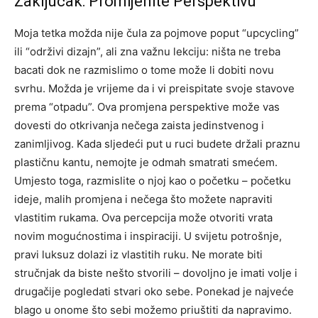
Zaključak: Promijenite Perspektivu
Moja tetka možda nije čula za pojmove poput “upcycling”
ili “održivi dizajn”, ali zna važnu lekciju: ništa ne treba
bacati dok ne razmislimo o tome može li dobiti novu
svrhu. Možda je vrijeme da i vi preispitate svoje stavove
prema “otpadu”.
Ova promjena perspektive može vas
dovesti do otkrivanja nečega zaista jedinstvenog i
zanimljivog.
Kada sljedeći put u ruci budete držali praznu
plastičnu kantu, nemojte je odmah smatrati smećem.
Umjesto toga, razmislite o njoj kao o početku – početku
ideje, malih promjena i nečega što možete napraviti
vlastitim rukama. Ova percepcija može otvoriti vrata
novim mogućnostima i inspiraciji.
U svijetu potrošnje,
pravi luksuz dolazi iz vlastitih ruku. Ne morate biti
stručnjak da biste nešto stvorili – dovoljno je imati volje i
drugačije pogledati stvari oko sebe. Ponekad je najveće
blago u onome što sebi možemo priuštiti da napravimo.