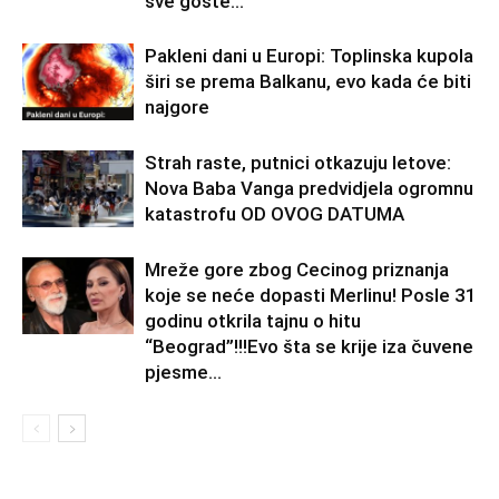
sve goste...
Pakleni dani u Europi: Toplinska kupola
širi se prema Balkanu, evo kada će biti
najgore
Strah raste, putnici otkazuju letove:
Nova Baba Vanga predvidjela ogromnu
katastrofu OD OVOG DATUMA
Mreže gore zbog Cecinog priznanja
koje se neće dopasti Merlinu! Posle 31
godinu otkrila tajnu o hitu
“Beograd”!!!Evo šta se krije iza čuvene
pjesme...