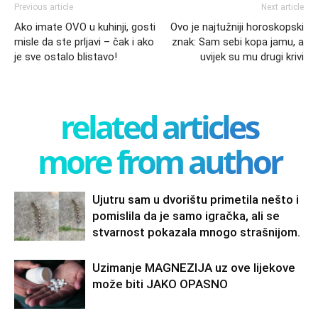
Previous article
Next article
Ako imate OVO u kuhinji, gosti
Ovo je najtužniji horoskopski
misle da ste prljavi – čak i ako
znak: Sam sebi kopa jamu, a
je sve ostalo blistavo!
uvijek su mu drugi krivi
related articles
more from author
Ujutru sam u dvorištu primetila nešto i
pomislila da je samo igračka, ali se
stvarnost pokazala mnogo strašnijom.
Uzimanje MAGNEZIJA uz ove lijekove
može biti JAKO OPASNO