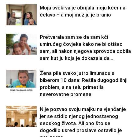
Moja svekrva je obrijala moju kćer na
ćelavo – a moj muž ju je branio
Pretvarala sam se da sam kći
umirućeg čovjeka kako ne bi otišao
sam, ali nakon njegova sprovoda dobila
sam kutiju koja je dokazala da...
Žena pila svako jutro limunadu s
biberom 10 dana: Rešila dugogodišnji
problem, a na telu primetila
neverovatne promene
Nije pozvao svoju majku na vjenčanje
jer se stidio njenog jednostavnog
seoskog života. Ali ono što se
dogodilo usred proslave ostavilo je