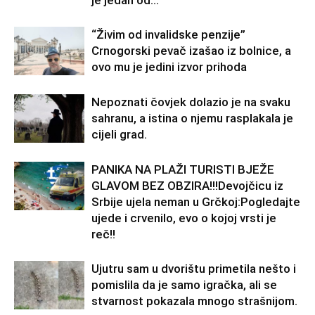
je jedan od...
“Živim od invalidske penzije”
Crnogorski pevač izašao iz bolnice, a
ovo mu je jedini izvor prihoda
Nepoznati čovjek dolazio je na svaku
sahranu, a istina o njemu rasplakala je
cijeli grad.
PANIKA NA PLAŽI TURISTI BJEŽE
GLAVOM BEZ OBZIRA!!!Devojčicu iz
Srbije ujela neman u Grčkoj:Pogledajte
ujede i crvenilo, evo o kojoj vrsti je
reč!!
Ujutru sam u dvorištu primetila nešto i
pomislila da je samo igračka, ali se
stvarnost pokazala mnogo strašnijom.