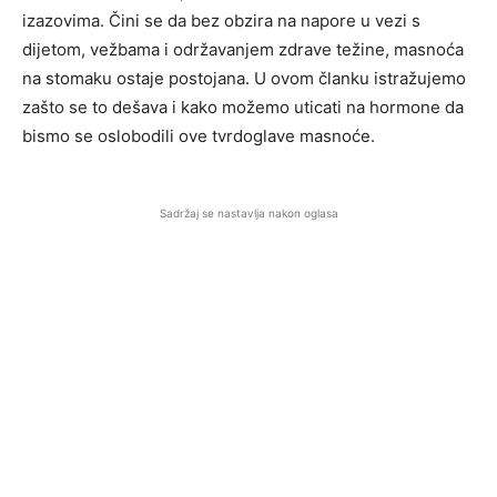
izazovima. Čini se da bez obzira na napore u vezi s
dijetom, vežbama i održavanjem zdrave težine, masnoća
na stomaku ostaje postojana. U ovom članku istražujemo
zašto se to dešava i kako možemo uticati na hormone da
bismo se oslobodili ove tvrdoglave masnoće.
Sadržaj se nastavlja nakon oglasa