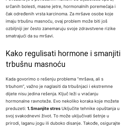
srčanih bolesti, masne jetre, hormonalnih poremećaja i
čak određenih vrsta karcinoma.
Za mršave osobe koje
imaju trbušnu masnoću, ovaj problem može biti još
ozbiljniji jer često zanemaruju svoje zdravstvene rizike
smatrajući da su mršavi.
Kako regulisati hormone i smanjiti
trbušnu masnoću
Kada govorimo o rešenju problema “mršava, ali s
trbuhom”, važno je naglasiti da trbušnjaci i ekstremne
dijete nisu jedina rešenja. Ključ leži u vraćanju
hormonalne ravnoteže. Evo nekoliko koraka koje možete
preduzeti:
1. Smanjite stres
Uključite tehnike opuštanja u
svoj svakodnevni život. To može uključivati šetnje u
prirodi, laganu jogu ili duboko disanje. Takođe, osigurajte