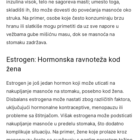
inzulina visok, telo ne sagoreva masti; umesto toga,
skladišti ih, što može dovesti do povećanja masnoće oko
struka. Na primer, osobe koje često konzumiraju brzu
hranu ili slatkiše mogu primetiti da uz sve napore u
vežbama gube mišićnu masu, dok se masnoća na
stomaku zadržava.
Estrogen: Hormonska ravnoteža kod
žena
Estrogen je još jedan hormon koji može uticati na
nakupljanje masnoće na stomaku, posebno kod žena.
Disbalans estrogena može nastati zbog različitih faktora,
uključujući hormonalne kontraceptive, menopauzu ili
probleme sa štitnjačom. Višak estrogena može podsticati
nakupljanje masnoće u predelu stomaka, što dodatno
komplikuje situaciju.
Na primer, žene koje prolaze kroz
menopauzu često se suočavaju s naglim porastom težine