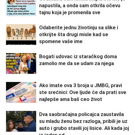
napustila, a onda sam otkrila očevu
tajnu koja je promenila sve
Odaberite jednu životinju sa slike i
otkrijte šta drugi misle kad se
spomene vaše ime
Bogati udovac iz staračkog doma
zamolio me da se udam za njega
Ako imate ova 3 broja u JMBG, pravi
ste srećnici: Ove ljude će da prati sve
najlepše ama baš ceo život
Dva saobraćajna policajca zaustavila
su mladu ženu bez razloga, pribili je uz
auto i grubo stavili joj lisice. Ali kada joj