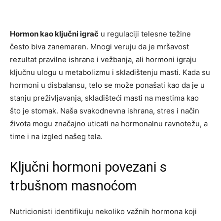
Hormon kao ključni igrač
u regulaciji telesne težine
često biva zanemaren. Mnogi veruju da je mršavost
rezultat pravilne ishrane i vežbanja, ali hormoni igraju
ključnu ulogu u metabolizmu i skladištenju masti. Kada su
hormoni u disbalansu, telo se može ponašati kao da je u
stanju preživljavanja, skladišteći masti na mestima kao
što je stomak. Naša svakodnevna ishrana, stres i način
života mogu značajno uticati na hormonalnu ravnotežu, a
time i na izgled našeg tela.
Ključni hormoni povezani s
trbušnom masnoćom
Nutricionisti identifikuju nekoliko važnih hormona koji