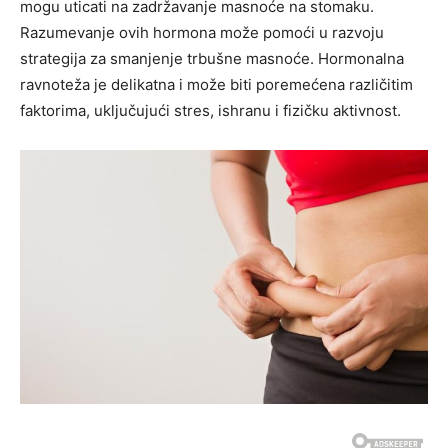
mogu uticati na zadržavanje masnoće na stomaku.
Razumevanje ovih hormona može pomoći u razvoju
strategija za smanjenje trbušne masnoće. Hormonalna
ravnoteža je delikatna i može biti poremećena različitim
faktorima, uključujući stres, ishranu i fizičku aktivnost.