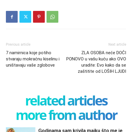
Previous article
Next article
7 namirnica koje potiho
ZLA OSOBA neće DOĆI
stvaraju mokraćnu kiselinu i
PONOVO u vašu kuću ako OVO
uništavaju vaše zglobove
uradite: Evo kako da se
zaštitite od LOŠIH LJUDI
related articles
more from author
Godinama sam krivila majku što me je