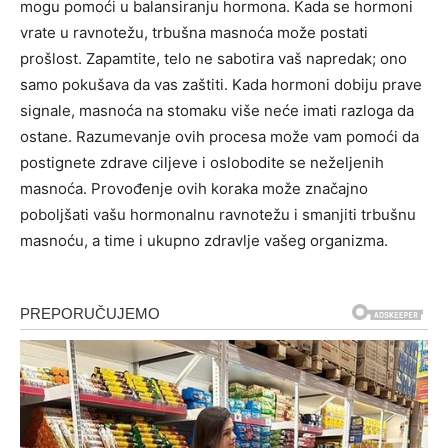
mogu pomoći u balansiranju hormona.
Kada se hormoni
vrate u ravnotežu, trbušna masnoća može postati
prošlost.
Zapamtite, telo ne sabotira vaš napredak; ono
samo pokušava da vas zaštiti. Kada hormoni dobiju prave
signale, masnoća na stomaku više neće imati razloga da
ostane. Razumevanje ovih procesa može vam pomoći da
postignete zdrave ciljeve i oslobodite se neželjenih
masnoća.
Provođenje ovih koraka može značajno
poboljšati vašu hormonalnu ravnotežu i smanjiti trbušnu
masnoću, a time i ukupno zdravlje vašeg organizma.