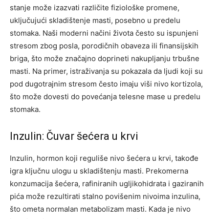
stanje može izazvati različite fiziološke promene,
uključujući skladištenje masti, posebno u predelu
stomaka. Naši moderni načini života često su ispunjeni
stresom zbog posla, porodičnih obaveza ili finansijskih
briga, što može značajno doprineti nakupljanju trbušne
masti. Na primer, istraživanja su pokazala da ljudi koji su
pod dugotrajnim stresom često imaju viši nivo kortizola,
što može dovesti do povećanja telesne mase u predelu
stomaka.
Inzulin: Čuvar šećera u krvi
Inzulin, hormon koji reguliše nivo šećera u krvi, takođe
igra ključnu ulogu u skladištenju masti. Prekomerna
konzumacija šećera, rafiniranih ugljikohidrata i gaziranih
pića može rezultirati stalno povišenim nivoima inzulina,
što ometa normalan metabolizam masti.
Kada je nivo