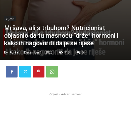
Vijesti
Mršava, ali s trbuhom? Nutricionist
objasnio da tu masnoću “drže” hormoni i
kako ih nagovoriti da je se riješe
By
Portal
-
December 14, 2025
718
0
Oglasi - Advertisement