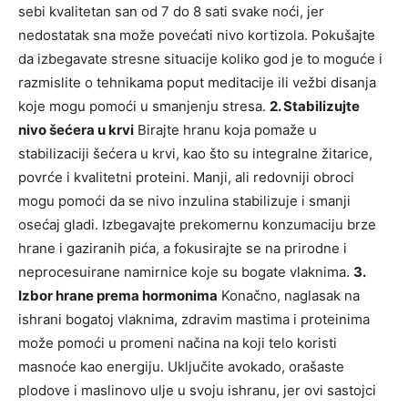
sebi kvalitetan san od 7 do 8 sati svake noći, jer
nedostatak sna može povećati nivo kortizola.
Pokušajte
da izbegavate stresne situacije koliko god je to moguće i
razmislite o tehnikama poput meditacije ili vežbi disanja
koje mogu pomoći u smanjenju stresa.
2. Stabilizujte
nivo šećera u krvi
Birajte hranu koja pomaže u
stabilizaciji šećera u krvi, kao što su integralne žitarice,
povrće i kvalitetni proteini. Manji, ali redovniji obroci
mogu pomoći da se nivo inzulina stabilizuje i smanji
osećaj gladi.
Izbegavajte prekomernu konzumaciju brze
hrane i gaziranih pića, a fokusirajte se na prirodne i
neprocesuirane namirnice koje su bogate vlaknima.
3.
Izbor hrane prema hormonima
Konačno, naglasak na
ishrani bogatoj vlaknima, zdravim mastima i proteinima
može pomoći u promeni načina na koji telo koristi
masnoće kao energiju. Uključite avokado, orašaste
plodove i maslinovo ulje u svoju ishranu, jer ovi sastojci