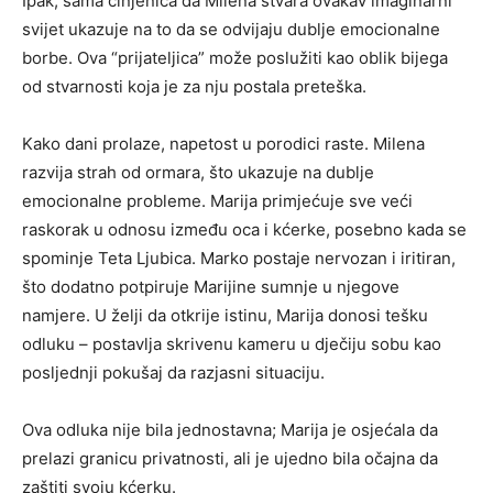
Ipak, sama činjenica da Milena stvara ovakav imaginarni
svijet ukazuje na to da se odvijaju dublje emocionalne
borbe. Ova “prijateljica” može poslužiti kao oblik bijega
od stvarnosti koja je za nju postala preteška.
Kako dani prolaze, napetost u porodici raste. Milena
razvija strah od ormara, što ukazuje na dublje
emocionalne probleme. Marija primjećuje sve veći
raskorak u odnosu između oca i kćerke, posebno kada se
spominje Teta Ljubica. Marko postaje nervozan i iritiran,
što dodatno potpiruje Marijine sumnje u njegove
namjere. U želji da otkrije istinu, Marija donosi tešku
odluku – postavlja skrivenu kameru u dječiju sobu kao
posljednji pokušaj da razjasni situaciju.
Ova odluka nije bila jednostavna; Marija je osjećala da
prelazi granicu privatnosti, ali je ujedno bila očajna da
zaštiti svoju kćerku.