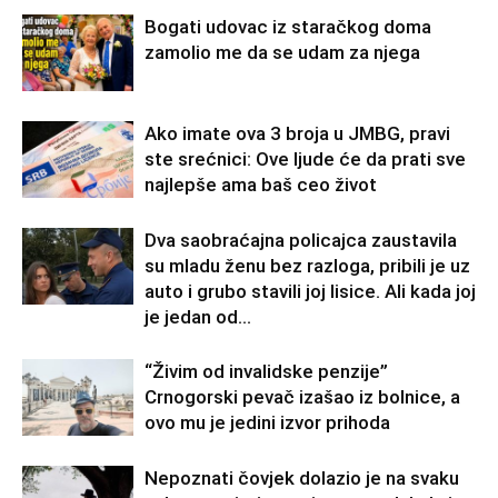
Bogati udovac iz staračkog doma
zamolio me da se udam za njega
Ako imate ova 3 broja u JMBG, pravi
ste srećnici: Ove ljude će da prati sve
najlepše ama baš ceo život
Dva saobraćajna policajca zaustavila
su mladu ženu bez razloga, pribili je uz
auto i grubo stavili joj lisice. Ali kada joj
je jedan od...
“Živim od invalidske penzije”
Crnogorski pevač izašao iz bolnice, a
ovo mu je jedini izvor prihoda
Nepoznati čovjek dolazio je na svaku