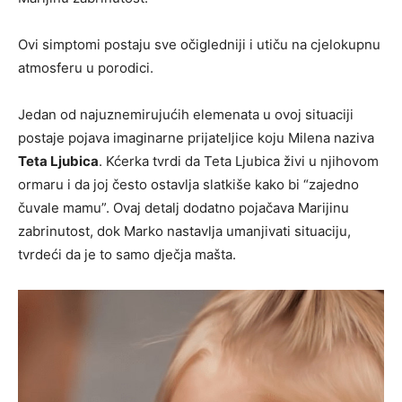
Ovi simptomi postaju sve očigledniji i utiču na cjelokupnu
atmosferu u porodici.
Jedan od najuznemirujućih elemenata u ovoj situaciji
postaje pojava imaginarne prijateljice koju Milena naziva
Teta Ljubica
. Kćerka tvrdi da Teta Ljubica živi u njihovom
ormaru i da joj često ostavlja slatkiše kako bi “zajedno
čuvale mamu”. Ovaj detalj dodatno pojačava Marijinu
zabrinutost, dok Marko nastavlja umanjivati situaciju,
tvrdeći da je to samo dječja mašta.