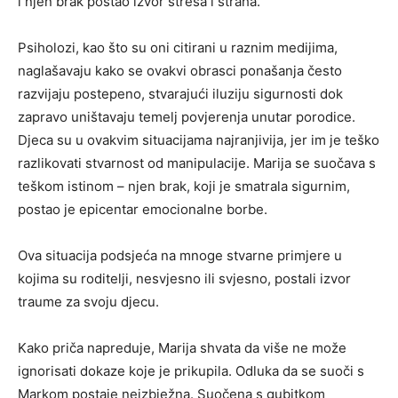
i njen brak postao izvor stresa i straha.
Psiholozi, kao što su oni citirani u raznim medijima,
naglašavaju kako se ovakvi obrasci ponašanja često
razvijaju postepeno, stvarajući iluziju sigurnosti dok
zapravo uništavaju temelj povjerenja unutar porodice.
Djeca su u ovakvim situacijama najranjivija, jer im je teško
razlikovati stvarnost od manipulacije. Marija se suočava s
teškom istinom – njen brak, koji je smatrala sigurnim,
postao je epicentar emocionalne borbe.
Ova situacija podsjeća na mnoge stvarne primjere u
kojima su roditelji, nesvjesno ili svjesno, postali izvor
traume za svoju djecu.
Kako priča napreduje, Marija shvata da više ne može
ignorisati dokaze koje je prikupila. Odluka da se suoči s
Markom postaje neizbježna. Suočena s gubitkom