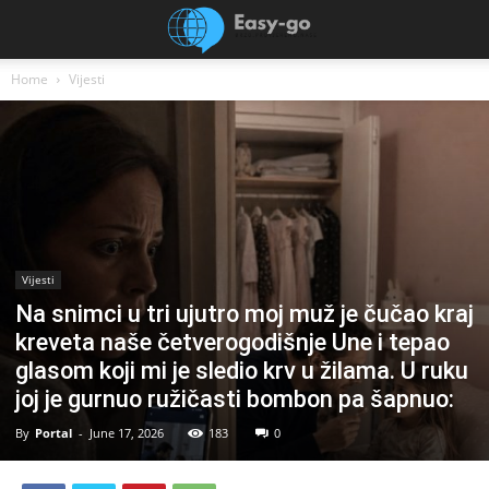
Home
Vijesti
Vijesti
Na snimci u tri ujutro moj muž je čučao kraj
kreveta naše četverogodišnje Une i tepao
glasom koji mi je sledio krv u žilama. U ruku
joj je gurnuo ružičasti bombon pa šapnuo:
By
Portal
-
June 17, 2026
183
0