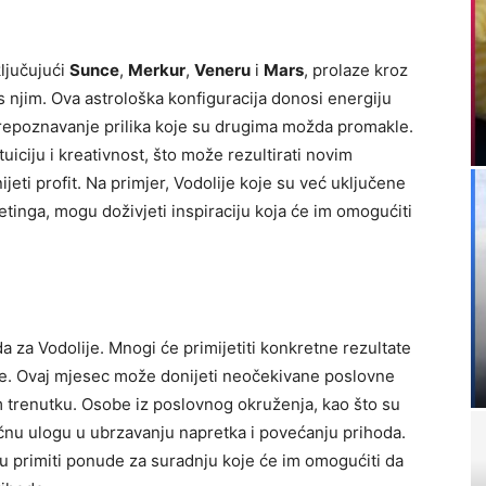
ljučujući
Sunce
,
Merkur
,
Veneru
i
Mars
, prolaze kroz
 s njim. Ova astrološka konfiguracija donosi energiju
repoznavanje prilika koje su drugima možda promakle.
ntuiciju i kreativnost, što može rezultirati novim
jeti profit. Na primjer, Vodolije koje su već uključene
ketinga, mogu doživjeti inspiraciju koja će im omogućiti
da za Vodolije. Mnogi će primijetiti konkretne rezultate
ije. Ovaj mjesec može donijeti neočekivane poslovne
om trenutku. Osobe iz poslovnog okruženja, kao što su
ljučnu ulogu u ubrzavanju napretka i povećanju prihoda.
gu primiti ponude za suradnju koje će im omogućiti da