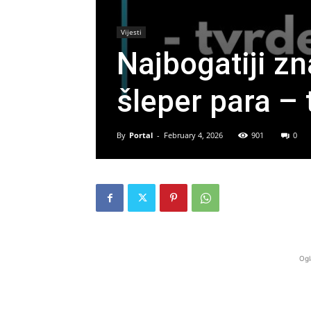
Vijesti
Najbogatiji zn
šleper para – 
By
Portal
-
February 4, 2026
901
0
Ogl