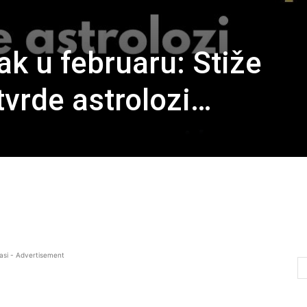
ak u februaru: Stiže
tvrde astrolozi…
asi - Advertisement