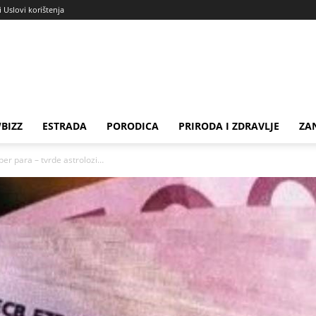
i Uslovi korištenja
BIZZ
ESTRADA
PORODICA
PRIRODA I ZDRAVLJE
ZA
eper para – tvrde astrolozi…