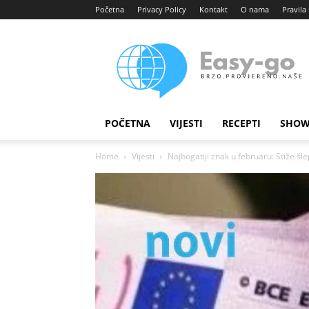
Početna
Privacy Policy
Kontakt
O nama
Pravila 
Easy
portal
POČETNA
VIJESTI
RECEPTI
SHOW
Home
Vijesti
Najbogatiji znak u februaru: Stiže šl