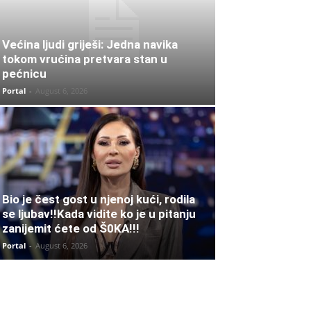
Većina ljudi griješi: Jedna navika
tokom vrućina pretvara stan u
pećnicu
Portal
-
August 6, 2026
Bio je čest gost u njenoj kući, rodila
se ljubav!!Kada vidite ko je u pitanju
zanijemit ćete od Š0KA!!!
Portal
-
August 6, 2026