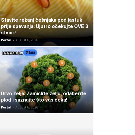
Stavite režanj češnjaka pod jastuk
prije spavanja: Ujutro očekujte OVE 3
stvari!
Portal
-
August 6, 2026
Drvo želja: Zamislite želju, odaberite
plod i saznajte što vas čeka!
Portal
-
August 6, 2026