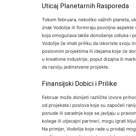
Uticaj Planetarnih Rasporeda
Tokom februara, nekoliko važnih planeta, uk
znak Vodolije ili formiraju povoljne aspekte
koja omogućava lakše donošenje odluka i p
Vodolije će imati priliku da iskoriste svoju i
poslovnim projektima ili idejama koje će doni
u kreativne industrije, poput dizajna ili mar
da razviju jedinstvene projekte.
Finansijski Dobici i Prilike
Februar može donijeti različite izvore priho
od projekata i poslova koje su započeli ran
ponude ili saradnje koje se javljaju u prav
kolege ili utjecajni partneri, mogu igrati k
Na primjer, Vodolije koje rade u prodaji mo