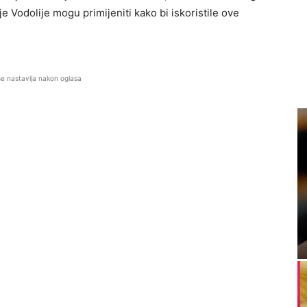
oje Vodolije mogu primijeniti kako bi iskoristile ove
se nastavlja nakon oglasa