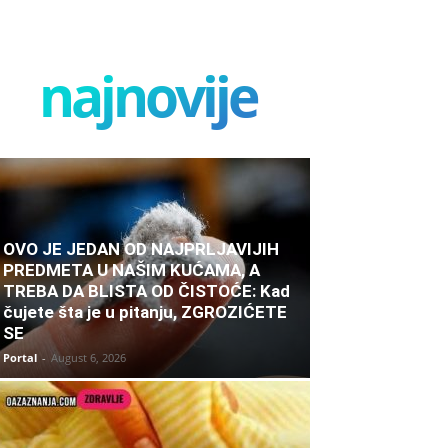
najnovije
OVO JE JEDAN OD NAJPRLJAVIJIH
PREDMETA U NAŠIM KUĆAMA, A
TREBA DA BLISTA OD ČISTOĆE: Kad
čujete šta je u pitanju, ZGROZIĆETE
SE
Portal
-
August 6, 2026