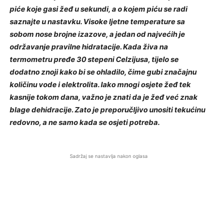
piće koje gasi žeđ u sekundi, a o kojem piću se radi
saznajte u nastavku. Visoke ljetne temperature sa
sobom nose brojne izazove, a jedan od najvećih je
održavanje pravilne hidratacije. Kada živa na
termometru pređe 30 stepeni Celzijusa, tijelo se
dodatno znoji kako bi se ohladilo, čime gubi značajnu
količinu vode i elektrolita. Iako mnogi osjete žeđ tek
kasnije tokom dana, važno je znati da je žeđ već znak
blage dehidracije. Zato je preporučljivo unositi tekućinu
redovno, a ne samo kada se osjeti potreba.
Sadržaj se nastavlja nakon oglasa