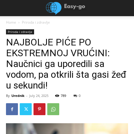
Home
Priroda i zdravlje
Priroda i zdravlje
NAJBOLJE PIĆE PO
EKSTREMNOJ VRUĆINI:
Naučnici ga uporedili sa
vodom, pa otkrili šta gasi žeđ
u sekundi!
By
Urednik
-
July 24, 2025
789
0