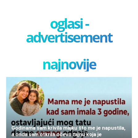
oglasi -
advertisement
najnovije
Godinama sam krivila majku što me je napustila,
a onda sam otkrila očevu tajnu koja je