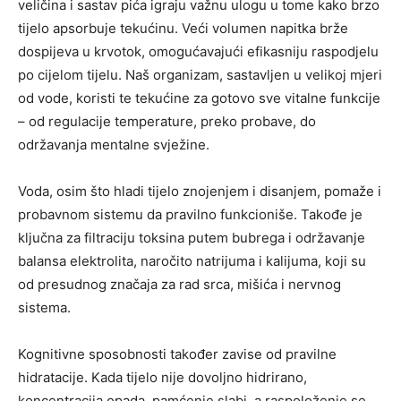
veličina i sastav pića igraju važnu ulogu u tome kako brzo
tijelo apsorbuje tekućinu. Veći volumen napitka brže
dospijeva u krvotok, omogućavajući efikasniju raspodjelu
po cijelom tijelu. Naš organizam, sastavljen u velikoj mjeri
od vode, koristi te tekućine za gotovo sve vitalne funkcije
– od regulacije temperature, preko probave, do
održavanja mentalne svježine.
Voda, osim što hladi tijelo znojenjem i disanjem, pomaže i
probavnom sistemu da pravilno funkcioniše. Takođe je
ključna za filtraciju toksina putem bubrega i održavanje
balansa elektrolita, naročito natrijuma i kalijuma, koji su
od presudnog značaja za rad srca, mišića i nervnog
sistema.
Kognitivne sposobnosti također zavise od pravilne
hidratacije. Kada tijelo nije dovoljno hidrirano,
koncentracija opada, pamćenje slabi, a raspoloženje se