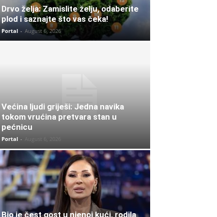
Drvo želja: Zamislite želju, odaberite
plod i saznajte što vas čeka!
Portal
-
August 6, 2026
Većina ljudi griješi: Jedna navika
tokom vrućina pretvara stan u
pećnicu
Portal
-
August 6, 2026
Bio je čest gost u njenoj kući, rodila