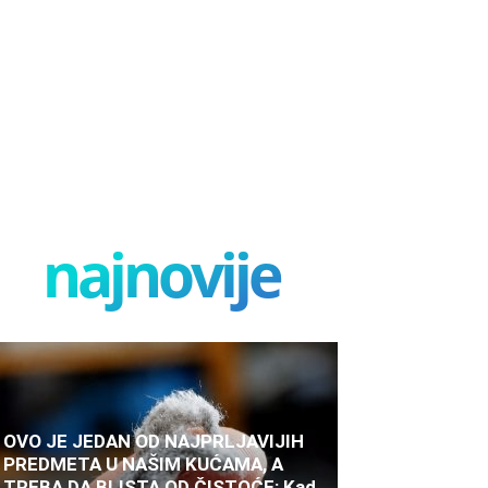
najnovije
OVO JE JEDAN OD NAJPRLJAVIJIH
PREDMETA U NAŠIM KUĆAMA, A
TREBA DA BLISTA OD ČISTOĆE: Kad