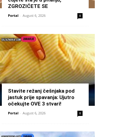
ZGROZIĆETE SE
Portal
-
August 6, 2026
0
Stavite režanj češnjaka pod
jastuk prije spavanja: Ujutro
očekujte OVE 3 stvari!
Portal
-
August 6, 2026
0