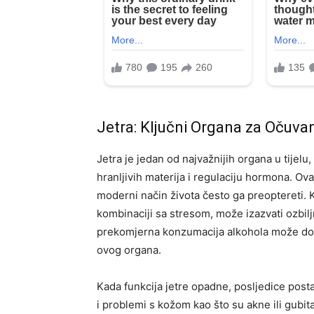
Jetra: Ključni Organa za Očuvan
Jetra je jedan od najvažnijih organa u tijel
hranljivih materija i regulaciju hormona. Ov
moderni način života često ga preoptereti. 
kombinaciji sa stresom, može izazvati ozbilj
prekomjerna konzumacija alkohola može dove
ovog organa.
Kada funkcija jetre opadne, posljedice post
i problemi s kožom kao što su akne ili gubi