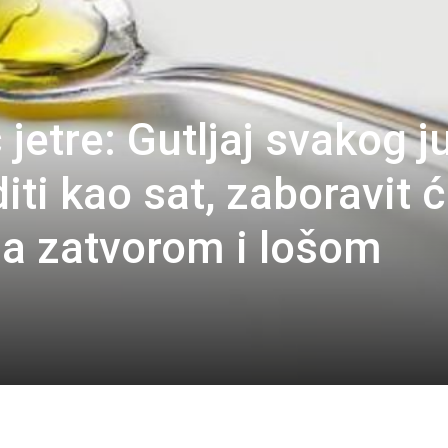
 jetre: Gutljaj svakog j
diti kao sat, zaboravit 
a zatvorom i lošom