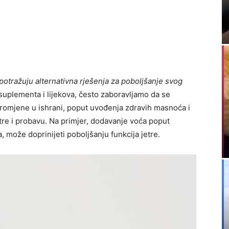
otražuju alternativna rješenja za poboljšanje svog
suplementa i lijekova, često zaboravljamo da se
Promjene u ishrani, poput uvođenja zdravih masnoća i
etre i probavu. Na primjer, dodavanje voća poput
može doprinijeti poboljšanju funkcija jetre.