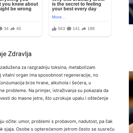
je Zdravlja
u, zadužena za razgradnju toksina, metabolizam
aj vitalni organ ima sposobnost regeneracije, no
Konzumacija brze hrane, alkohola i šećera, u
ne probleme. Na primjer, istraživanja su pokazala da
sti do masne jetre, što uzrokuje upalu i oštećenje
aju očite: umor, problemi s probavom, nadutost, pa čak
tak sjaja. Osobe s opterećenom jetrom često se susreću