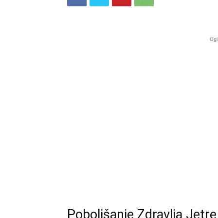
Ogl
Poboljšanje Zdravlja Jetr