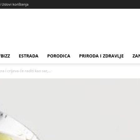
i Uslovi korištenja
BIZZ
ESTRADA
PORODICA
PRIRODA I ZDRAVLJE
ZA
ra i crijeva će raditi kao sat,...