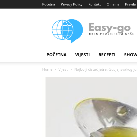
Početna
Privacy Policy
Kontakt
O nama
Pravila 
Easy
portal
POČETNA
VIJESTI
RECEPTI
SHOW
Home
Vijesti
Najbolji čistač jetre: Gutljaj svakog jut