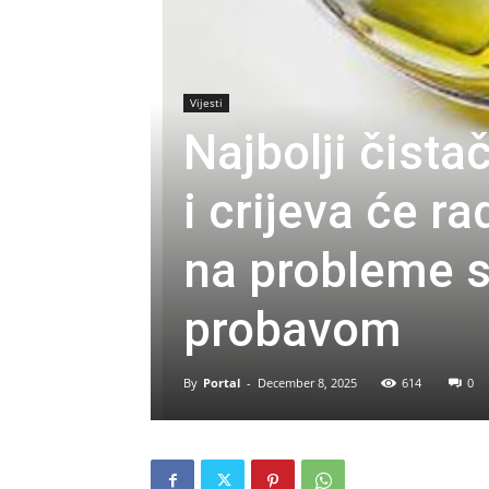
Vijesti
Najbolji čistač
i crijeva će ra
na probleme s
probavom
By
Portal
-
December 8, 2025
614
0