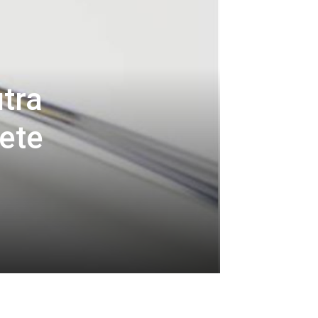
utra
ćete