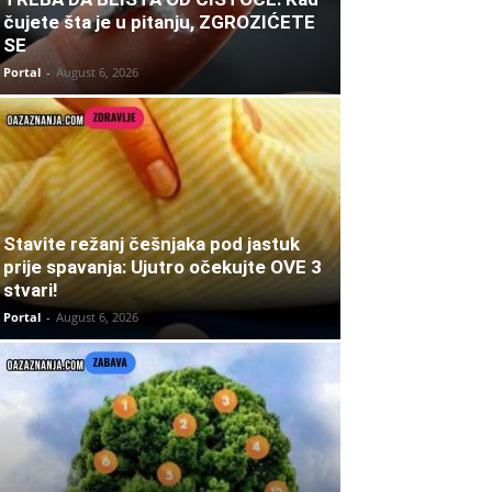
čujete šta je u pitanju, ZGROZIĆETE
SE
Portal
-
August 6, 2026
Stavite režanj češnjaka pod jastuk
prije spavanja: Ujutro očekujte OVE 3
stvari!
Portal
-
August 6, 2026