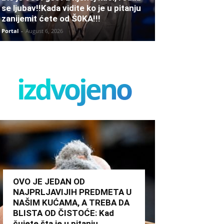
se ljubav!!Kada vidite ko je u pitanju
zanijemit ćete od Š0KA!!!
Portal
-
August 6, 2026
izdvojeno
OVO JE JEDAN OD
NAJPRLJAVIJIH PREDMETA U
NAŠIM KUĆAMA, A TREBA DA
BLISTA OD ČISTOĆE: Kad
čujete šta je u pitanju,