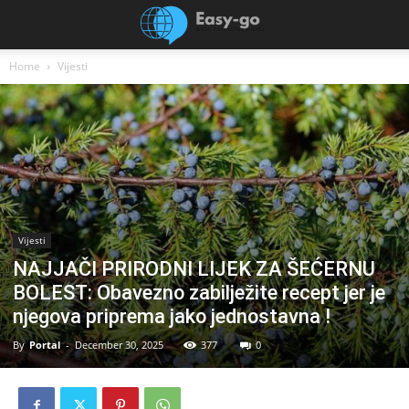
Home
Vijesti
Vijesti
NAJJAČI PRIRODNI LIJEK ZA ŠEĆERNU
BOLEST: Obavezno zabilježite recept jer je
njegova priprema jako jednostavna !
By
Portal
-
December 30, 2025
377
0