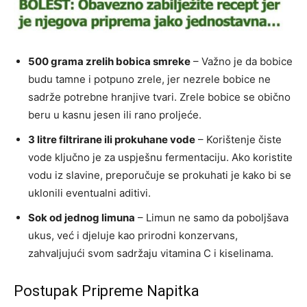
500 grama zrelih bobica smreke
– Važno je da bobice
budu tamne i potpuno zrele, jer nezrele bobice ne
sadrže potrebne hranjive tvari. Zrele bobice se obično
beru u kasnu jesen ili rano proljeće.
3 litre filtrirane ili prokuhane vode
– Korištenje čiste
vode ključno je za uspješnu fermentaciju. Ako koristite
vodu iz slavine, preporučuje se prokuhati je kako bi se
uklonili eventualni aditivi.
Sok od jednog limuna
– Limun ne samo da poboljšava
ukus, već i djeluje kao prirodni konzervans,
zahvaljujući svom sadržaju vitamina C i kiselinama.
Postupak Pripreme Napitka