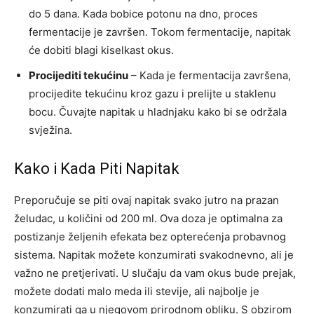
do 5 dana. Kada bobice potonu na dno, proces
fermentacije je završen. Tokom fermentacije, napitak
će dobiti blagi kiselkast okus.
Procijediti tekućinu
– Kada je fermentacija završena,
procijedite tekućinu kroz gazu i prelijte u staklenu
bocu. Čuvajte napitak u hladnjaku kako bi se održala
svježina.
Kako i Kada Piti Napitak
Preporučuje se piti ovaj napitak svako jutro na prazan
želudac, u količini od 200 ml. Ova doza je optimalna za
postizanje željenih efekata bez opterećenja probavnog
sistema. Napitak možete konzumirati svakodnevno, ali je
važno ne pretjerivati.
U slučaju da vam okus bude prejak,
možete dodati malo meda ili stevije, ali najbolje je
konzumirati ga u njegovom prirodnom obliku.
S obzirom