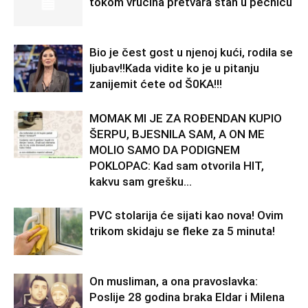
tokom vrućina pretvara stan u pećnicu
Bio je čest gost u njenoj kući, rodila se
ljubav!!Kada vidite ko je u pitanju
zanijemit ćete od Š0KA!!!
MOMAK MI JE ZA ROĐENDAN KUPIO
ŠERPU, BJESNILA SAM, A ON ME
MOLIO SAMO DA PODIGNEM
POKLOPAC: Kad sam otvorila HIT,
kakvu sam grešku...
PVC stolarija će sijati kao nova! Ovim
trikom skidaju se fleke za 5 minuta!
On musliman, a ona pravoslavka:
Poslije 28 godina braka Eldar i Milena