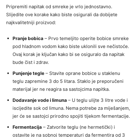
Pripremiti napitak od smreke je vrlo jednostavno.
Slijedite ove korake kako biste osigurali da dobijete
najkvalitetniji proizvod:
Pranje bobica
– Prvo temeljito operite bobice smreke
pod hladnom vodom kako biste uklonili sve nečistoće.
Ovaj korak je ključan kako bi se osiguralo da napitak
bude čist i zdrav.
Punjenje tegle
– Stavite oprane bobice u staklenu
teglu zapremine 3 do 5 litara. Staklo je preporučeni
materijal jer ne reagira sa sastojcima napitka.
Dodavanje vode i limuna
– U teglu ulijte 3 litre vode i
iscijedite sok od limuna. Nema potrebe za miješanjem,
jer će se sastojci prirodno spojiti tijekom fermentacije.
Fermentacija
– Zatvorite teglu (ne hermetički) i
ostavite je na sobnoj temperaturi da fermentira od 3