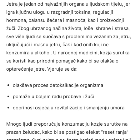
Jetra je jedan od najvažnijih organa u ljudskom tijelu, jer
igra ključnu ulogu u razgradnji toksina, regulaciji
hormona, balansu šećera i masnoća, kao i proizvodnji
žuči. Zbog ubrzanog načina života, loše ishrane i stresa,
sve više ljudi se suočava s problemima vezanim za jetru,
uključujući i masnu jetru, čak i kod onih koji ne
konzumiraju alkohol. U narodnoj medicini, kozja surutka
se koristi kao prirodni pomagač kako bi se olakšalo
opterećenje jetre. Vjeruje se da:
olakšava proces detoksikacije organizma
pomaže u boljem radu probave i žuči
doprinosi osjećaju revitalizacije i smanjenju umora
Mnogo ljudi preporučuje konzumaciju kozje surutke na
prazan želudac, kako bi se postigao efekat “resetiranja”