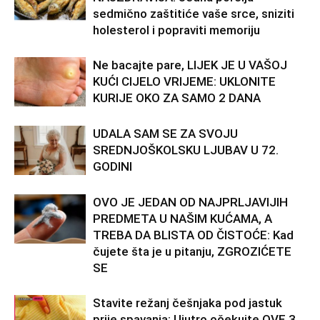
sedmično zaštitiće vaše srce, sniziti
holesterol i popraviti memoriju
Ne bacajte pare, LIJEK JE U VAŠOJ
KUĆI CIJELO VRIJEME: UKLONITE
KURIJE OKO ZA SAMO 2 DANA
UDALA SAM SE ZA SVOJU
SREDNJOŠKOLSKU LJUBAV U 72.
GODINI
OVO JE JEDAN OD NAJPRLJAVIJIH
PREDMETA U NAŠIM KUĆAMA, A
TREBA DA BLISTA OD ČISTOĆE: Kad
čujete šta je u pitanju, ZGROZIĆETE
SE
Stavite režanj češnjaka pod jastuk
prije spavanja: Ujutro očekujte OVE 3