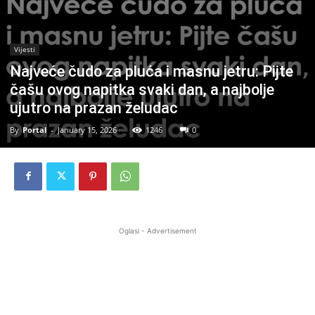
Vijesti
Najveće čudo za pluća i masnu jetru: Pijte
čašu ovog napitka svaki dan, a najbolje
ujutro na prazan želudac
By
Portal
-
January 15, 2026
1246
0
Oglasi - Advertisement