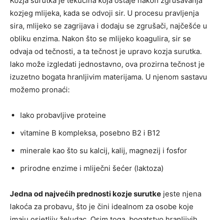
Kozja surutka je tekućina koja ostaje nakon zgrušavanja
kozjeg mlijeka, kada se odvoji sir. U procesu pravljenja
sira, mlijeko se zagrijava i dodaju se zgrušači, najčešće u
obliku enzima. Nakon što se mlijeko koagulira, sir se
odvaja od tečnosti, a ta tečnost je upravo kozja surutka.
Iako može izgledati jednostavno, ova prozirna tečnost je
izuzetno bogata hranljivim materijama. U njenom sastavu
možemo pronaći:
lako probavljive proteine
vitamine B kompleksa, posebno B2 i B12
minerale kao što su kalcij, kalij, magnezij i fosfor
prirodne enzime i mliječni šećer (laktoza)
Jedna od najvećih prednosti kozje surutke
jeste njena
lakoća za probavu, što je čini idealnom za osobe koje
imaju osjetljiv želudac. Osim toga, bogatstvo hranljivih