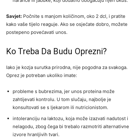
naranče ili jabuke, koji dodatno obogaćuju njen ukus.
Savjet:
Počnite s manjom količinom, oko 2 dcl, i pratite
kako vaše tijelo reaguje. Ako se osjećate dobro, možete
postepeno povećavati unos.
Ko Treba Da Budu Oprezni?
Iako je kozja surutka prirodna, nije pogodna za svakoga.
Oprez je potreban ukoliko imate:
probleme s bubrezima, jer unos proteina može
zahtijevati kontrolu. U tom slučaju, najbolje je
konsultovati se s ljekarom ili nutricionistom.
intoleranciju na laktozu, koja može izazvati nadutost i
nelagodu, zbog čega bi trebalo razmotriti alternativne
izvore hranljivih tvari.