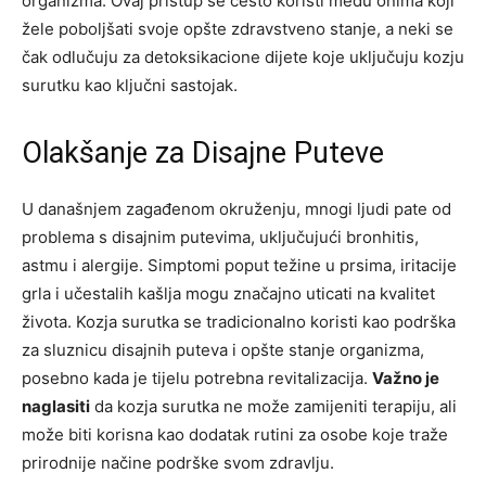
organizma. Ovaj pristup se često koristi među onima koji
žele poboljšati svoje opšte zdravstveno stanje, a neki se
čak odlučuju za detoksikacione dijete koje uključuju kozju
surutku kao ključni sastojak.
Olakšanje za Disajne Puteve
U današnjem zagađenom okruženju, mnogi ljudi pate od
problema s disajnim putevima, uključujući bronhitis,
astmu i alergije. Simptomi poput težine u prsima, iritacije
grla i učestalih kašlja mogu značajno uticati na kvalitet
života. Kozja surutka se tradicionalno koristi kao podrška
za sluznicu disajnih puteva i opšte stanje organizma,
posebno kada je tijelu potrebna revitalizacija.
Važno je
naglasiti
da kozja surutka ne može zamijeniti terapiju, ali
može biti korisna kao dodatak rutini za osobe koje traže
prirodnije načine podrške svom zdravlju.