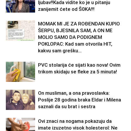
ljubav!!Kada vidite ko je u pitanju
zanijemit ćete od Š0KA!!!
MOMAK MI JE ZA ROĐENDAN KUPIO
ŠERPU, BJESNILA SAM, A ON ME
MOLIO SAMO DA PODIGNEM
POKLOPAC: Kad sam otvorila HIT,
kakvu sam grešku...
PVC stolarija će sijati kao nova! Ovim
trikom skidaju se fleke za 5 minuta!
On musliman, a ona pravoslavka:
Poslije 28 godina braka Eldar i Milena
saznali da su brat i sestra
Ovi znaci na nogama pokazuju da
imate izuzetno visok holesterol: Ne