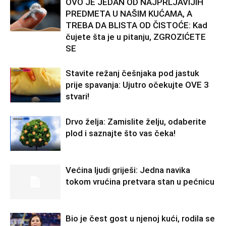
OVO JE JEDAN OD NAJPRLJAVIJIH
PREDMETA U NAŠIM KUĆAMA, A
TREBA DA BLISTA OD ČISTOĆE: Kad
čujete šta je u pitanju, ZGROZIĆETE
SE
Stavite režanj češnjaka pod jastuk
prije spavanja: Ujutro očekujte OVE 3
stvari!
Drvo želja: Zamislite želju, odaberite
plod i saznajte što vas čeka!
Većina ljudi griješi: Jedna navika
tokom vrućina pretvara stan u pećnicu
Bio je čest gost u njenoj kući, rodila se