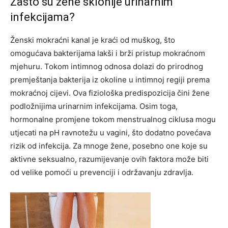
Zašto su žene sklonije urinarnim
infekcijama?
Ženski mokraćni kanal je kraći od muškog, što
omogućava bakterijama lakši i brži pristup mokraćnom
mjehuru. Tokom intimnog odnosa dolazi do prirodnog
premještanja bakterija iz okoline u intimnoj regiji prema
mokraćnoj cijevi. Ova fiziološka predispozicija čini žene
podložnijima urinarnim infekcijama. Osim toga,
hormonalne promjene tokom menstrualnog ciklusa mogu
utjecati na pH ravnotežu u vagini, što dodatno povećava
rizik od infekcija. Za mnoge žene, posebno one koje su
aktivne seksualno, razumijevanje ovih faktora može biti
od velike pomoći u prevenciji i održavanju zdravlja.