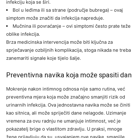
infekciju koja se širi.
Bol u leđima ili sa strane (područje bubrega) – ovaj
simptom može značiti da infekcija napreduje.
Mučnina ili povraćanje – ovi simptomi često prate teže
oblike infekcija.
Brza medicinska intervencija može biti ključna za
sprječavanje ozbiljnih komplikacija, stoga nikada ne treba
zanemariti signale koje tijelo šalje.
Preventivna navika koja može spasiti dan
Mokrenje nakon intimnog odnosa nije samo rutina, već
preventivna mjera koja može značajno smanjiti rizik od
urinarnih infekcija. Ova jednostavna navika može se činiti
kao sitnica, ali može spriječiti dane nelagode. Uzimanje
vremena za ovu radnju ne umanjuje intimnost, već je
pokazatelj brige o vlastitom zdravlju.
U praksi, mnoge
žene prijavljuju da su, usvajanjem ove navike, smanjile