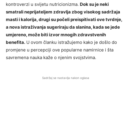
kontroverzi u svijetu nutricionizma.
Dok su je neki
smatrali neprijateljem zdravlja zbog visokog sadržaja
masti i kalorija, drugi su počeli preispitivati ove tvrdnje,
a nova istraživanja sugeriraju da slanina, kada se jede
umjereno, može biti izvor mnogih zdravstvenih
benefita.
U ovom članku istražujemo kako je došlo do
promjene u percepciji ove popularne namirnice i šta
savremena nauka kaže o njenim svojstvima.
Sadržaj se nastavlja nakon oglasa