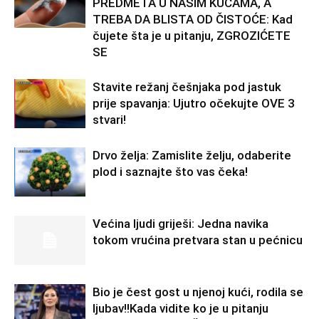
PREDMETA U NAŠIM KUĆAMA, A
TREBA DA BLISTA OD ČISTOĆE: Kad
čujete šta je u pitanju, ZGROZIĆETE
SE
Stavite režanj češnjaka pod jastuk
prije spavanja: Ujutro očekujte OVE 3
stvari!
Drvo želja: Zamislite želju, odaberite
plod i saznajte što vas čeka!
Većina ljudi griješi: Jedna navika
tokom vrućina pretvara stan u pećnicu
Bio je čest gost u njenoj kući, rodila se
ljubav!!Kada vidite ko je u pitanju