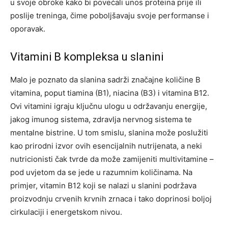
u svoje obroke kako bi povećali unos proteina prije ili
poslije treninga, čime poboljšavaju svoje performanse i
oporavak.
Vitamini B kompleksa u slanini
Malo je poznato da slanina sadrži značajne količine B
vitamina, poput tiamina (B1), niacina (B3) i vitamina B12.
Ovi vitamini igraju ključnu ulogu u održavanju energije,
jakog imunog sistema, zdravlja nervnog sistema te
mentalne bistrine.
U tom smislu, slanina može poslužiti
kao prirodni izvor ovih esencijalnih nutrijenata, a neki
nutricionisti čak tvrde da može zamijeniti multivitamine –
pod uvjetom da se jede u razumnim količinama.
Na
primjer, vitamin B12 koji se nalazi u slanini podržava
proizvodnju crvenih krvnih zrnaca i tako doprinosi boljoj
cirkulaciji i energetskom nivou.