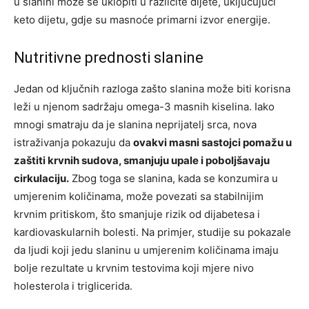
u slanini može se uklopiti u različite dijete, uključujući
keto dijetu, gdje su masnoće primarni izvor energije.
Nutritivne prednosti slanine
Jedan od ključnih razloga zašto slanina može biti korisna
leži u njenom sadržaju omega-3 masnih kiselina. Iako
mnogi smatraju da je slanina neprijatelj srca, nova
istraživanja pokazuju da
ovakvi masni sastojci pomažu u
zaštiti krvnih sudova, smanjuju upale i poboljšavaju
cirkulaciju.
Zbog toga se slanina, kada se konzumira u
umjerenim količinama, može povezati sa stabilnijim
krvnim pritiskom, što smanjuje rizik od dijabetesa i
kardiovaskularnih bolesti. Na primjer, studije su pokazale
da ljudi koji jedu slaninu u umjerenim količinama imaju
bolje rezultate u krvnim testovima koji mjere nivo
holesterola i triglicerida.