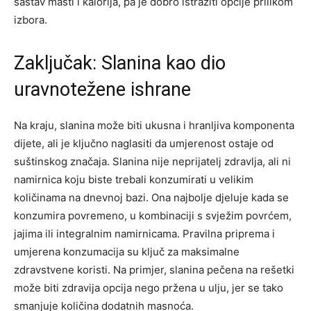
sastav masti i kalorija, pa je dobro istražiti opcije prilikom
izbora.
Zaključak: Slanina kao dio
uravnotežene ishrane
Na kraju, slanina može biti ukusna i hranljiva komponenta
dijete, ali je ključno naglasiti da umjerenost ostaje od
suštinskog značaja. Slanina nije neprijatelj zdravlja, ali ni
namirnica koju biste trebali konzumirati u velikim
količinama na dnevnoj bazi.
Ona najbolje djeluje kada se
konzumira povremeno, u kombinaciji s svježim povrćem,
jajima ili integralnim namirnicama. Pravilna priprema i
umjerena konzumacija su ključ za maksimalne
zdravstvene koristi. Na primjer, slanina pečena na rešetki
može biti zdravija opcija nego pržena u ulju, jer se tako
smanjuje količina dodatnih masnoća.