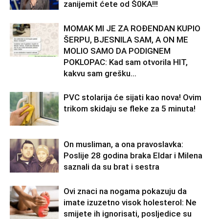
zanijemit ćete od Š0KA!!!
MOMAK MI JE ZA ROĐENDAN KUPIO
ŠERPU, BJESNILA SAM, A ON ME
MOLIO SAMO DA PODIGNEM
POKLOPAC: Kad sam otvorila HIT,
kakvu sam grešku...
PVC stolarija će sijati kao nova! Ovim
trikom skidaju se fleke za 5 minuta!
On musliman, a ona pravoslavka:
Poslije 28 godina braka Eldar i Milena
saznali da su brat i sestra
Ovi znaci na nogama pokazuju da
imate izuzetno visok holesterol: Ne
smijete ih ignorisati, posljedice su