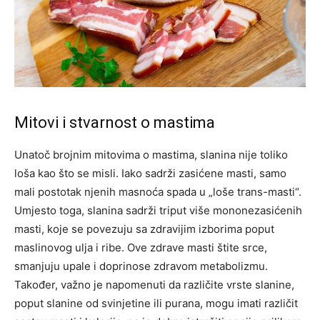
Mitovi i stvarnost o mastima
Unatoč brojnim mitovima o mastima, slanina nije toliko
loša kao što se misli. Iako sadrži zasićene masti, samo
mali postotak njenih masnoća spada u „loše trans-masti“.
Umjesto toga, slanina sadrži triput više mononezasićenih
masti, koje se povezuju sa zdravijim izborima poput
maslinovog ulja i ribe.
Ove zdrave masti štite srce,
smanjuju upale i doprinose zdravom metabolizmu.
Također, važno je napomenuti da različite vrste slanine,
poput slanine od svinjetine ili purana, mogu imati različit