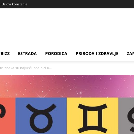
i Uslovi korištenja
BIZZ
ESTRADA
PORODICA
PRIRODA I ZDRAVLJE
ZA
i znaka su najveći izdajnici u...