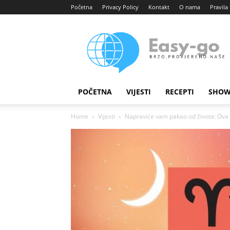
Početna
Privacy Policy
Kontakt
O nama
Pravila 
Easy
portal
POČETNA
VIJESTI
RECEPTI
SHOW
Home
Vijesti
Napraviće vam pakao od života: Ova tr