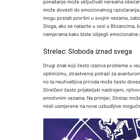
ponašanje može uključivati nerealna obećanj
može dovesti do emocionalnog razočaranja. 
mogu postati površni u svojim vezama, zabo
Stoga, ako se nalazite u vezi s Blizancima, b
namjerama kako biste izbjegli emocionalne
Strelac: Sloboda iznad svega
Drugi znak koji često izaziva probleme u ve
optimizmu, strastvenoj potrazi za avanturom
no ta neuhvatljiva priroda može često doves
Strelčevi često prijateljski nastrojeni, njih
emotivnim vezama. Na primjer, Strelac može 
misli usmjerene na nove uzbudljive mogućn