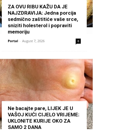
ZA OVU RIBU KAŽU DA JE
NAJZDRAVIJA: Jedna porcija
sedmično zaštitiće vaše srce,
sniziti holesterol i popraviti
memoriju
Portal
-
August 7, 2026
0
Ne bacajte pare, LIJEK JE U
VAŠOJ KUĆI CIJELO VRIJEME:
UKLONITE KURIJE OKO ZA
SAMO 2 DANA