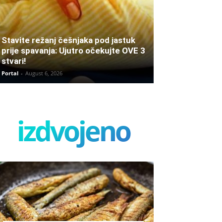
Stavite režanj češnjaka pod jastuk
prije spavanja: Ujutro očekujte OVE 3
stvari!
Portal
-
August 6, 2026
izdvojeno