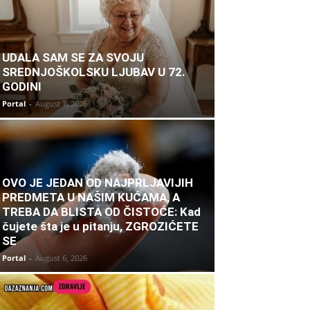
UDALA SAM SE ZA SVOJU
SREDNJOŠKOLSKU LJUBAV U 72.
GODINI
Portal
-
August 7, 2026
OVO JE JEDAN OD NAJPRLJAVIJIH
PREDMETA U NAŠIM KUĆAMA, A
TREBA DA BLISTA OD ČISTOĆE: Kad
čujete šta je u pitanju, ZGROZIĆETE
SE
Portal
-
August 6, 2026