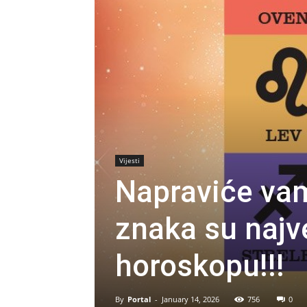
Vijesti
Napraviće vam
znaka su najve
horoskopu!!!
By
Portal
-
January 14, 2026
756
0