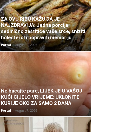
ZA OVU RIBU KAŽU DA JE
NAJZDRAVIJA: Jedna porcija
sedmično zaštitiće vaše srce, sniziti
holesterol i popraviti memoriju
Portal
-
August 7, 2026
Ne bacajte pare, LIJEK JE U VAŠOJ
KUĆI CIJELO VRIJEME: UKLONITE
KURIJE OKO ZA SAMO 2 DANA
Portal
-
August 7, 2026