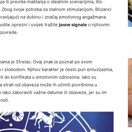
a ili previše maštanja o idealnim scenarijima, što
Zbog svoje potreba za stalnom stimulacijom, Blizanci
ravljajući na dubinu i značaj emotivnog angažmana.
udite oprezni i uvijek tražite
jasne signale
o njihovim
 povrede.
zama je Strelac. Ovaj znak je poznat po svom
 i slobodom. Njihov karakter je često pun entuzijazma,
ti do konflikata u emotivnim odnosima. Iako su
ova strah od obaveza može ih učiniti površnima u
lako zaboraviti važne datume ili obaveze, jer su im
osti.