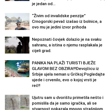
je jedan od...
“Živim od invalidske penzije”
Crnogorski pevač izašao iz bolnice, a
ovo mu je jedini izvor prihoda
Nepoznati čovjek dolazio je na svaku
sahranu, a istina o njemu rasplakala je
cijeli grad.
PANIKA NA PLAŽI TURISTI BJEŽE
GLAVOM BEZ OBZIRA!!!Devojčicu iz
Srbije ujela neman u Grčkoj:Pogledajte
ujede i crvenilo, evo o kojoj vrsti je
reč!!
Ujutru sam u dvorištu primetila nešto i
pomislila da je samo igračka, ali se
stvarnost pokazala mnogo strašnijom.