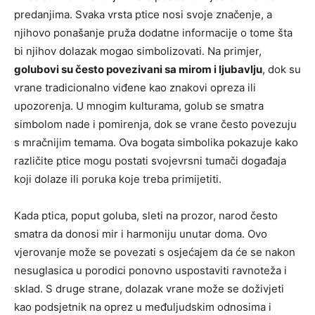
predanjima. Svaka vrsta ptice nosi svoje značenje, a
njihovo ponašanje pruža dodatne informacije o tome šta
bi njihov dolazak mogao simbolizovati. Na primjer,
golubovi su često povezivani sa mirom i ljubavlju
, dok su
vrane tradicionalno viđene kao znakovi opreza ili
upozorenja. U mnogim kulturama, golub se smatra
simbolom nade i pomirenja, dok se vrane često povezuju
s mračnijim temama. Ova bogata simbolika pokazuje kako
različite ptice mogu postati svojevrsni tumači događaja
koji dolaze ili poruka koje treba primijetiti.
Kada ptica, poput goluba, sleti na prozor, narod često
smatra da donosi mir i harmoniju unutar doma. Ovo
vjerovanje može se povezati s osjećajem da će se nakon
nesuglasica u porodici ponovno uspostaviti ravnoteža i
sklad. S druge strane, dolazak vrane može se doživjeti
kao podsjetnik na oprez u međuljudskim odnosima i