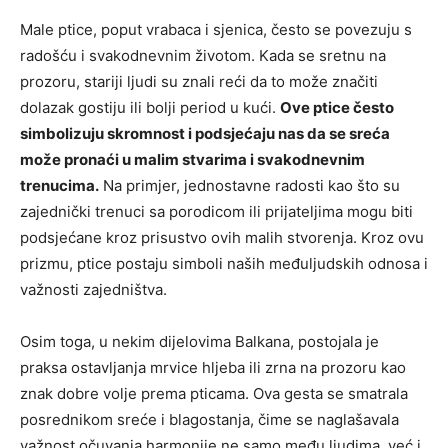
Male ptice, poput vrabaca i sjenica, često se povezuju s
radošću i svakodnevnim životom. Kada se sretnu na
prozoru, stariji ljudi su znali reći da to može značiti
dolazak gostiju ili bolji period u kući.
Ove ptice često
simbolizuju skromnost i podsjećaju nas da se sreća
može pronaći u malim stvarima i svakodnevnim
trenucima.
Na primjer, jednostavne radosti kao što su
zajednički trenuci sa porodicom ili prijateljima mogu biti
podsjećane kroz prisustvo ovih malih stvorenja. Kroz ovu
prizmu, ptice postaju simboli naših međuljudskih odnosa i
važnosti zajedništva.
Osim toga, u nekim dijelovima Balkana, postojala je
praksa ostavljanja mrvice hljeba ili zrna na prozoru kao
znak dobre volje prema pticama. Ova gesta se smatrala
posrednikom sreće i blagostanja, čime se naglašavala
važnost očuvanja harmonije ne samo među ljudima, već i