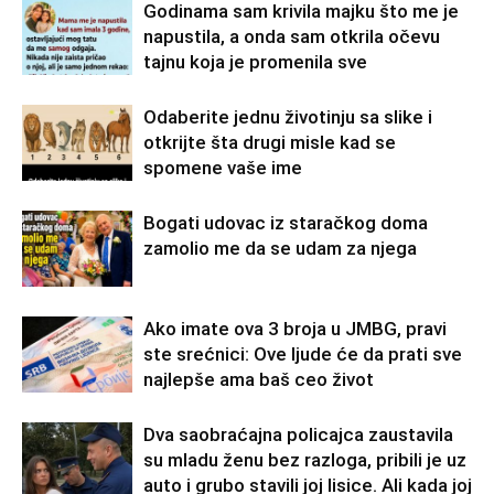
Godinama sam krivila majku što me je
napustila, a onda sam otkrila očevu
tajnu koja je promenila sve
Odaberite jednu životinju sa slike i
otkrijte šta drugi misle kad se
spomene vaše ime
Bogati udovac iz staračkog doma
zamolio me da se udam za njega
Ako imate ova 3 broja u JMBG, pravi
ste srećnici: Ove ljude će da prati sve
najlepše ama baš ceo život
Dva saobraćajna policajca zaustavila
su mladu ženu bez razloga, pribili je uz
auto i grubo stavili joj lisice. Ali kada joj