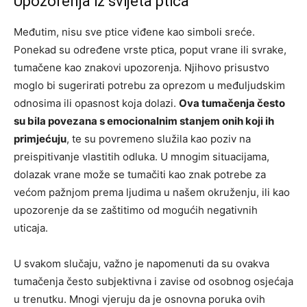
Upozorenja iz svijeta ptica
Međutim, nisu sve ptice viđene kao simboli sreće.
Ponekad su određene vrste ptica, poput vrane ili svrake,
tumačene kao znakovi upozorenja. Njihovo prisustvo
moglo bi sugerirati potrebu za oprezom u međuljudskim
odnosima ili opasnost koja dolazi.
Ova tumačenja često
su bila povezana s emocionalnim stanjem onih koji ih
primjećuju
, te su povremeno služila kao poziv na
preispitivanje vlastitih odluka. U mnogim situacijama,
dolazak vrane može se tumačiti kao znak potrebe za
većom pažnjom prema ljudima u našem okruženju, ili kao
upozorenje da se zaštitimo od mogućih negativnih
uticaja.
U svakom slučaju, važno je napomenuti da su ovakva
tumačenja često subjektivna i zavise od osobnog osjećaja
u trenutku. Mnogi vjeruju da je osnovna poruka ovih