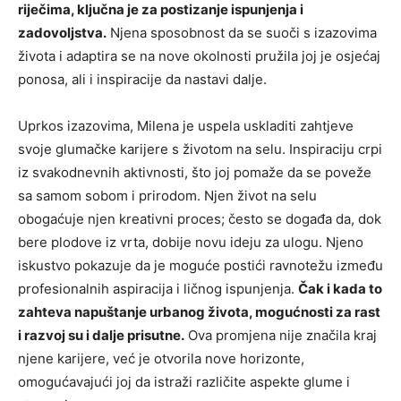
riječima, ključna je za postizanje ispunjenja i
zadovoljstva.
Njena sposobnost da se suoči s izazovima
života i adaptira se na nove okolnosti pružila joj je osjećaj
ponosa, ali i inspiracije da nastavi dalje.
Uprkos izazovima, Milena je uspela uskladiti zahtjeve
svoje glumačke karijere s životom na selu. Inspiraciju crpi
iz svakodnevnih aktivnosti, što joj pomaže da se poveže
sa samom sobom i prirodom. Njen život na selu
obogaćuje njen kreativni proces; često se događa da, dok
bere plodove iz vrta, dobije novu ideju za ulogu. Njeno
iskustvo pokazuje da je moguće postići ravnotežu između
profesionalnih aspiracija i ličnog ispunjenja.
Čak i kada to
zahteva napuštanje urbanog života, mogućnosti za rast
i razvoj su i dalje prisutne.
Ova promjena nije značila kraj
njene karijere, već je otvorila nove horizonte,
omogućavajući joj da istraži različite aspekte glume i