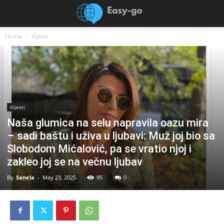
Home
Vijesti
Vijesti
Naša glumica na selu napravila oazu mira
– sadi baštu i uživa u ljubavi: Muž joj bio sa
Slobodom Mićalović, pa se vratio njoj i
zakleo joj se na večnu ljubav
By
Sanela
-
May 23, 2025
95
0