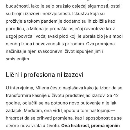
budućnosti. Iako je selo pružalo osjećaj sigurnosti, ostali
su brojni izazovi i neizvjesnosti. Iskustva koja su
proživjela tokom pandemije dodatno su ih zbližila kao
porodicu, a Milena je pronašla osjećaj ravnoteže kroz
uzgoj povrća i voća; svaki plod koji je ubrala bio je simbol
njenog truda i povezanosti s prirodom. Ova promjena
načinila je njen svakodnevni život ispunjenijim i
smislenijim.
Lični i profesionalni izazovi
U intervjuima, Milena često naglašava kako je izbor da se
transformira kasnije u životu predstavljao izazov. Sa 42
godine, odlučiti se na potpuno novo putovanje nije lak
zadatak. Međutim, ona vidi ljepotu u tom nastojanju—
hrabrost da se prihvati promjena, kao i sposobnost da se
otvore nova vrata u životu.
Ova hrabrost, prema njenim