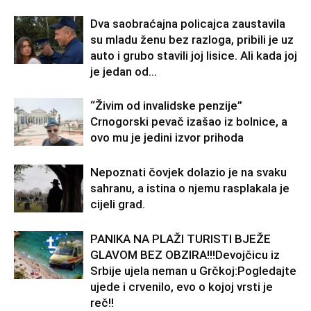
Dva saobraćajna policajca zaustavila
su mladu ženu bez razloga, pribili je uz
auto i grubo stavili joj lisice. Ali kada joj
je jedan od...
“Živim od invalidske penzije”
Crnogorski pevač izašao iz bolnice, a
ovo mu je jedini izvor prihoda
Nepoznati čovjek dolazio je na svaku
sahranu, a istina o njemu rasplakala je
cijeli grad.
PANIKA NA PLAŽI TURISTI BJEŽE
GLAVOM BEZ OBZIRA!!!Devojčicu iz
Srbije ujela neman u Grčkoj:Pogledajte
ujede i crvenilo, evo o kojoj vrsti je
reč!!