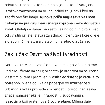
prisutna. Danas, nakon godina zajedničkog života, ona
izražava zahvalnost na drugoj prilici za ljubav i želi da
zadrži ono što imaju.
Njihova priča naglašava važnost
čekanja na pravu ljubav i snagu koju ona može donijeti u
život.
Obitelj se danas ne sastoji samo od njih dvoje, već i
od čvrstih prijateljstava i zajedničkih trenutaka koje dijele
s djecom, čime stvaraju stabilnu i sretno okruženje.
Zaključak: Osvrt na život i vrednosti
Narativ oko Milene Vasić obuhvata mnogo više od njene
karijere i života na selu; predstavlja hrabrost da se krene
vlastitim putem i promijeni vlastita egzistencija kada je to
potrebno. Njena odluka da pobegne od užurbanosti
urbanog života i pronađe smirenost u prirodi naglašava
značaj samorefleksije i hrabrosti u suočavanju s
izazovima koji prate nove životne etape. Milena daje