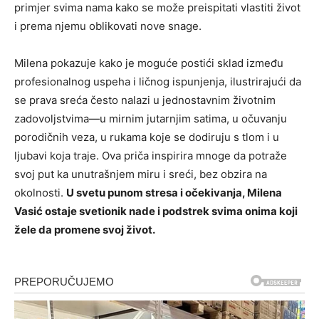
primjer svima nama kako se može preispitati vlastiti život
i prema njemu oblikovati nove snage.
Milena pokazuje kako je moguće postići sklad između
profesionalnog uspeha i ličnog ispunjenja, ilustrirajući da
se prava sreća često nalazi u jednostavnim životnim
zadovoljstvima—u mirnim jutarnjim satima, u očuvanju
porodičnih veza, u rukama koje se dodiruju s tlom i u
ljubavi koja traje. Ova priča inspirira mnoge da potraže
svoj put ka unutrašnjem miru i sreći, bez obzira na
okolnosti.
U svetu punom stresa i očekivanja, Milena
Vasić ostaje svetionik nade i podstrek svima onima koji
žele da promene svoj život.