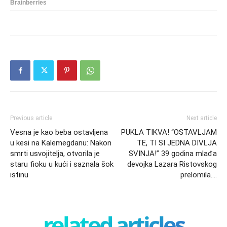
Previous article
Next article
Vesna je kao beba ostavljena
PUKLA TIKVA! “OSTAVLJAM
u kesi na Kalemegdanu: Nakon
TE, TI SI JEDNA DIVLJA
smrti usvojitelja, otvorila je
SVINJA!” 39 godina mlađa
staru fioku u kući i saznala šok
devojka Lazara Ristovskog
istinu
prelomila….
related articles