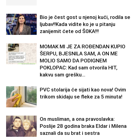
Bio je čest gost u njenoj kući, rodila se
ljubav!!Kada vidite ko je u pitanju
zanijemit ćete od Š0KA!!!
MOMAK MI JE ZA ROĐENDAN KUPIO
ŠERPU, BJESNILA SAM, A ON ME
MOLIO SAMO DA PODIGNEM
POKLOPAC: Kad sam otvorila HIT,
kakvu sam grešku...
PVC stolarija će sijati kao nova! Ovim
trikom skidaju se fleke za 5 minuta!
On musliman, a ona pravoslavka:
Poslije 28 godina braka Eldar i Milena
saznali da su brat i sestra