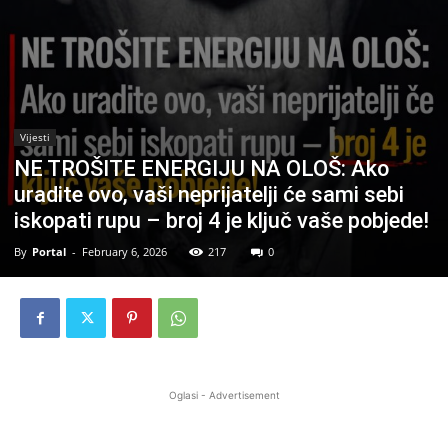
Vijesti
NE TROŠITE ENERGIJU NA OLOŠ: Ako
uradite ovo, vaši neprijatelji će sami sebi
iskopati rupu – broj 4 je ključ vaše pobjede!
By
Portal
-
February 6, 2026
217
0
Oglasi - Advertisement