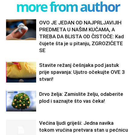
more from author
OVO JE JEDAN OD NAJPRLJAVIJIH
PREDMETA U NAŠIM KUĆAMA, A
TREBA DA BLISTA OD ČISTOĆE: Kad
čujete šta je u pitanju, ZGROZIĆETE
SE
Stavite režanj češnjaka pod jastuk
prije spavanja: Ujutro očekujte OVE 3
stvari!
Drvo želja: Zamislite želju, odaberite
plod i saznajte što vas čeka!
Većina ljudi griješi: Jedna navika
tokom vrućina pretvara stan u pećnicu