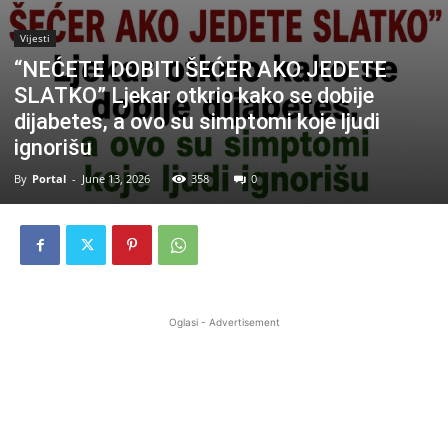
Vijesti
“NEĆETE DOBITI ŠEĆER AKO JEDETE
SLATKO” Ljekar otkrio kako se dobije
dijabetes, a ovo su simptomi koje ljudi
ignorišu
By
Portal
-
June 13, 2026
358
0
Oglasi - Advertisement