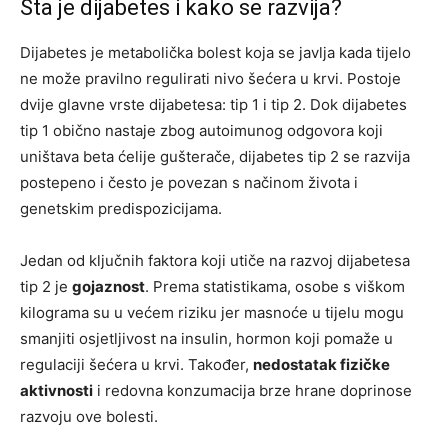
Šta je dijabetes i kako se razvija?
Dijabetes je metabolička bolest koja se javlja kada tijelo
ne može pravilno regulirati nivo šećera u krvi. Postoje
dvije glavne vrste dijabetesa: tip 1 i tip 2. Dok dijabetes
tip 1 obično nastaje zbog autoimunog odgovora koji
uništava beta ćelije gušterače, dijabetes tip 2 se razvija
postepeno i često je povezan s načinom života i
genetskim predispozicijama.
Jedan od ključnih faktora koji utiče na razvoj dijabetesa
tip 2 je
gojaznost
. Prema statistikama, osobe s viškom
kilograma su u većem riziku jer masnoće u tijelu mogu
smanjiti osjetljivost na insulin, hormon koji pomaže u
regulaciji šećera u krvi. Također,
nedostatak fizičke
aktivnosti
i redovna konzumacija brze hrane doprinose
razvoju ove bolesti.