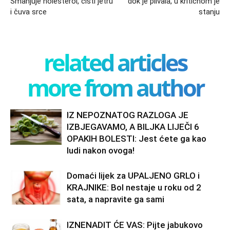
Smanjuje holesterol, čisti jetru
dok je plivala, u kritičnom je
i čuva srce
stanju
related articles
more from author
IZ NEPOZNATOG RAZLOGA JE
IZBJEGAVAMO, A BILJKA LIJEČI 6
OPAKIH BOLESTI: Jest ćete ga kao
ludi nakon ovoga!
Domaći lijek za UPALJENO GRLO i
KRAJNIKE: Bol nestaje u roku od 2
sata, a napravite ga sami
IZNENADIT ĆE VAS: Pijte jabukovo