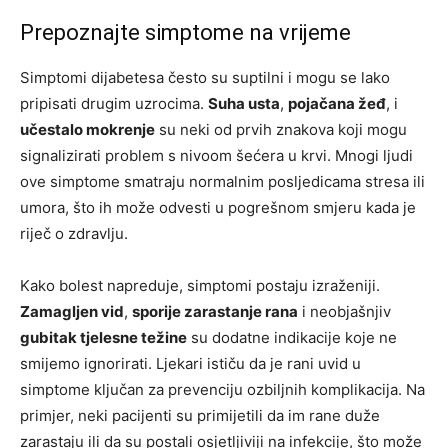
Prepoznajte simptome na vrijeme
Simptomi dijabetesa često su suptilni i mogu se lako
pripisati drugim uzrocima.
Suha usta
,
pojačana žeđ
, i
učestalo mokrenje
su neki od prvih znakova koji mogu
signalizirati problem s nivoom šećera u krvi. Mnogi ljudi
ove simptome smatraju normalnim posljedicama stresa ili
umora, što ih može odvesti u pogrešnom smjeru kada je
riječ o zdravlju.
Kako bolest napreduje, simptomi postaju izraženiji.
Zamagljen vid
,
sporije zarastanje rana
i neobjašnjiv
gubitak tjelesne težine
su dodatne indikacije koje ne
smijemo ignorirati. Ljekari ističu da je rani uvid u
simptome ključan za prevenciju ozbiljnih komplikacija. Na
primjer, neki pacijenti su primijetili da im rane duže
zarastaju ili da su postali osjetljiviji na infekcije, što može