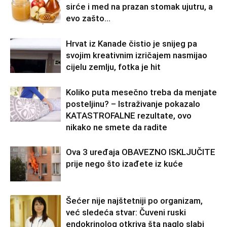
sirće i med na prazan stomak ujutru, a
evo zašto…
Hrvat iz Kanade čistio je snijeg pa
svojim kreativnim izričajem nasmijao
cijelu zemlju, fotka je hit
Koliko puta mesečno treba da menjate
posteljinu? – Istraživanje pokazalo
KATASTROFALNE rezultate, ovo
nikako ne smete da radite
Ova 3 uređaja OBAVEZNO ISKLJUČITE
prije nego što izađete iz kuće
Šećer nije najštetniji po organizam,
već sledeća stvar: Čuveni ruski
endokrinolog otkriva šta naglo slabi