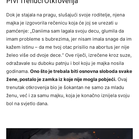
Prvi Trenuci Otkrovenja
Dok je stajala na pragu, slušajući svoje roditelje, njena
majka je izgovorila rečenicu koja će joj se urezati u
pamćenje: „Daniima sam lagala svoju decu, glumila da
imam probleme s bubrezima, jer nisam imala snage da im
kažem istinu – da me tvoj otac prisilio na abortus jer nije
želeo više od dvoje dece.“ Ove riječi, izrečene kroz suze,
odražavale su duboku patnju i bol koju je majka nosila
godinama.
Ono što je trebala biti osnovna sloboda svake
žene, postalo je zamka iz koje nije mogla pobjeći.
Ovaj
trenutak otkrovenja bio je šokantan ne samo za mladu
ženu, već i za samu majku, koja je konačno iznijela svoju
bol na svjetlo dana.