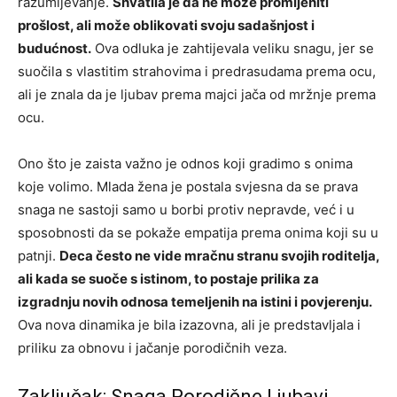
razumijevanje.
Shvatila je da ne može promijeniti
prošlost, ali može oblikovati svoju sadašnjost i
budućnost.
Ova odluka je zahtijevala veliku snagu, jer se
suočila s vlastitim strahovima i predrasudama prema ocu,
ali je znala da je ljubav prema majci jača od mržnje prema
ocu.
Ono što je zaista važno je odnos koji gradimo s onima
koje volimo. Mlada žena je postala svjesna da se prava
snaga ne sastoji samo u borbi protiv nepravde, već i u
sposobnosti da se pokaže empatija prema onima koji su u
patnji.
Deca često ne vide mračnu stranu svojih roditelja,
ali kada se suoče s istinom, to postaje prilika za
izgradnju novih odnosa temeljenih na istini i povjerenju.
Ova nova dinamika je bila izazovna, ali je predstavljala i
priliku za obnovu i jačanje porodičnih veza.
Zaključak: Snaga Porodične Ljubavi