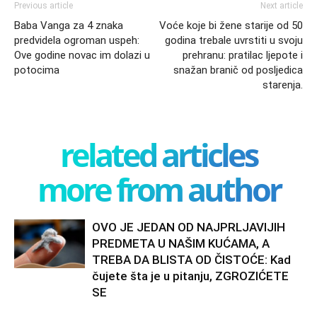
Previous article
Next article
Baba Vanga za 4 znaka
Voće koje bi žene starije od 50
predvidela ogroman uspeh:
godina trebale uvrstiti u svoju
Ove godine novac im dolazi u
prehranu: pratilac ljepote i
potocima
snažan branič od posljedica
starenja.
related articles
more from author
OVO JE JEDAN OD NAJPRLJAVIJIH
PREDMETA U NAŠIM KUĆAMA, A
TREBA DA BLISTA OD ČISTOĆE: Kad
čujete šta je u pitanju, ZGROZIĆETE
SE