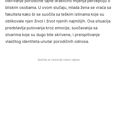
otkrivanje porodične tajne drastično mijenja percepciju o
bliskim osobama. U ovom slučaju, mlada žena se vraća sa
fakulteta kako bi se suočila sa teškim istinama koje su
oblikovale njen život i život njenih najmilijih. Ova situacija
predstavlja putovanja kroz emocije, suočavanja sa
stvarima koje su dugo bile skrivene, i preispitivanje
vlastitog identiteta unutar porodičnih odnosa.
Sadržaj se nastavlja nakon oglasa