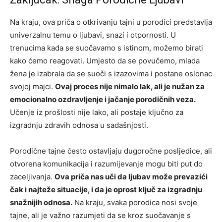
Na kraju, ova priča o otkrivanju tajni u porodici predstavlja
univerzalnu temu o ljubavi, snazi i otpornosti. U
trenucima kada se suočavamo s istinom, možemo birati
kako ćemo reagovati. Umjesto da se povučemo, mlada
žena je izabrala da se suoči s izazovima i postane oslonac
svojoj majci.
Ovaj proces nije nimalo lak, ali je nužan za
emocionalno ozdravljenje i jačanje porodičnih veza.
Učenje iz prošlosti nije lako, ali postaje ključno za
izgradnju zdravih odnosa u sadašnjosti.
Porodične tajne često ostavljaju dugoročne posljedice, ali
otvorena komunikacija i razumijevanje mogu biti put do
zaceljivanja.
Ova priča nas uči da ljubav može prevazići
čak i najteže situacije, i da je oprost ključ za izgradnju
snažnijih odnosa.
Na kraju, svaka porodica nosi svoje
tajne, ali je važno razumjeti da se kroz suočavanje s