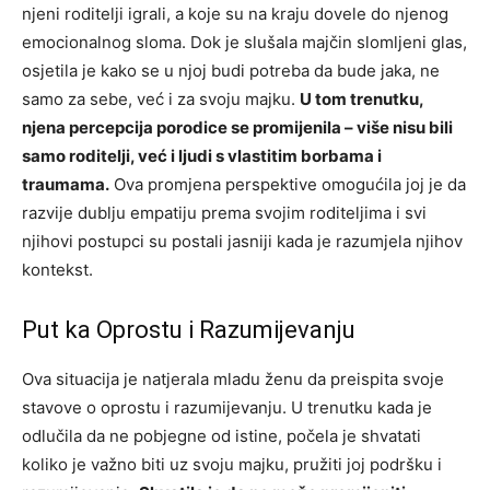
njeni roditelji igrali, a koje su na kraju dovele do njenog
emocionalnog sloma. Dok je slušala majčin slomljeni glas,
osjetila je kako se u njoj budi potreba da bude jaka, ne
samo za sebe, već i za svoju majku.
U tom trenutku,
njena percepcija porodice se promijenila – više nisu bili
samo roditelji, već i ljudi s vlastitim borbama i
traumama.
Ova promjena perspektive omogućila joj je da
razvije dublju empatiju prema svojim roditeljima i svi
njihovi postupci su postali jasniji kada je razumjela njihov
kontekst.
Put ka Oprostu i Razumijevanju
Ova situacija je natjerala mladu ženu da preispita svoje
stavove o oprostu i razumijevanju. U trenutku kada je
odlučila da ne pobjegne od istine, počela je shvatati
koliko je važno biti uz svoju majku, pružiti joj podršku i