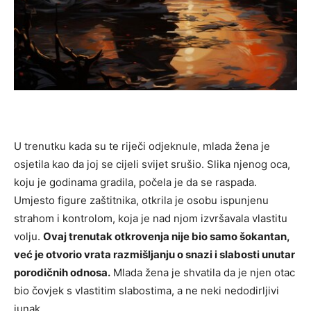
U trenutku kada su te riječi odjeknule, mlada žena je
osjetila kao da joj se cijeli svijet srušio. Slika njenog oca,
koju je godinama gradila, počela je da se raspada.
Umjesto figure zaštitnika, otkrila je osobu ispunjenu
strahom i kontrolom, koja je nad njom izvršavala vlastitu
volju.
Ovaj trenutak otkrovenja nije bio samo šokantan,
već je otvorio vrata razmišljanju o snazi i slabosti unutar
porodičnih odnosa.
Mlada žena je shvatila da je njen otac
bio čovjek s vlastitim slabostima, a ne neki nedodirljivi
junak.