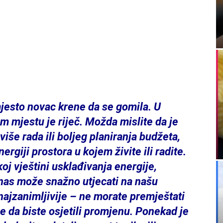
jesto novac krene da se gomila. U
em mjestu je riječ. Možda mislite da je
iše rada ili boljeg planiranja budžeta,
nergiji prostora u kojem živite ili radite.
oj vještini usklađivanja energije,
nas može snažno utjecati na našu
 najzanimljivije – ne morate premještati
je da biste osjetili promjenu. Ponekad je