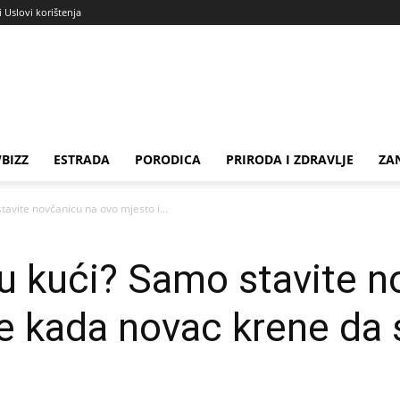
i Uslovi korištenja
BIZZ
ESTRADA
PORODICA
PRIRODA I ZDRAVLJE
ZA
avite novčanicu na ovo mjesto i...
u kući? Samo stavite n
te kada novac krene da