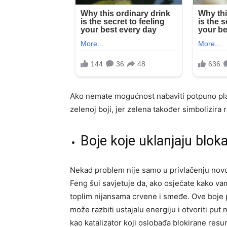
Ako nemate mogućnost nabaviti potpuno plavu 
zelenoj boji, jer zelena također simbolizira r
Boje koje uklanjaju blok
Nekad problem nije samo u privlačenju novca
Feng šui savjetuje da, ako osjećate kako vam
toplim nijansama crvene i smeđe. Ove boje p
može razbiti ustajalu energiju i otvoriti pu
kao katalizator koji oslobađa blokirane resu