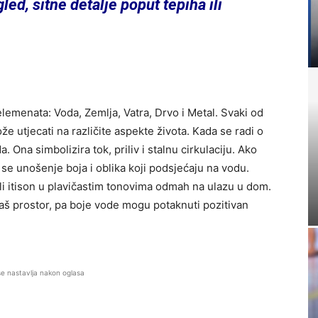
led, sitne detalje poput tepiha ili
elemenata: Voda, Zemlja, Vatra, Drvo i Metal. Svaki od
e utjecati na različite aspekte života. Kada se radi o
 Ona simbolizira tok, priliv i stalnu cirkulaciju. Ako
e se unošenje boja i oblika koji podsjećaju na vodu.
 ili itison u plavičastim tonovima odmah na ulazu u dom.
vaš prostor, pa boje vode mogu potaknuti pozitivan
se nastavlja nakon oglasa