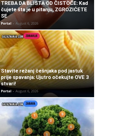
TREBA DA BLISTA OD ČISTOĆE: Kad
čujete šta je u pitanju, ZGROZIĆETE
SE
Portal
-
August 6, 2026
Stavite režanj češnjaka pod jastuk
prije spavanja: Ujutro očekujte OVE 3
stvari!
Portal
-
August 6, 2026