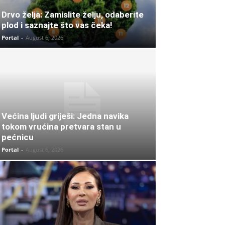
Drvo želja: Zamislite želju, odaberite
plod i saznajte što vas čeka!
Portal
-
August 6, 2026
Većina ljudi griješi: Jedna navika
tokom vrućina pretvara stan u
pećnicu
Portal
-
August 6, 2026