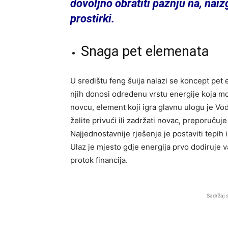
dovoljno obratiti pažnju na, naizg
prostirki.
Snaga pet elemenata
U središtu feng šuija nalazi se koncept pet 
njih donosi određenu vrstu energije koja mož
novcu, element koji igra glavnu ulogu je Voda.
želite privući ili zadržati novac, preporučuj
Najjednostavnije rješenje je postaviti tepih
Ulaz je mjesto gdje energija prvo dodiruje 
protok financija.
Sadržaj 