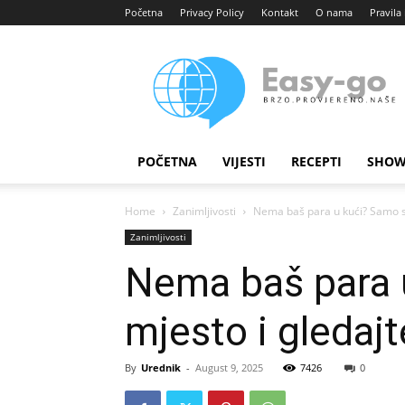
Početna
Privacy Policy
Kontakt
O nama
Pravila 
Easy
portal
POČETNA
VIJESTI
RECEPTI
SHOW
Home
Zanimljivosti
Nema baš para u kući? Samo st
Zanimljivosti
Nema baš para 
mjesto i gledaj
By
Urednik
-
August 9, 2025
7426
0