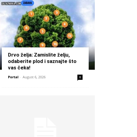
Drvo želja: Zamislite želju,
odaberite plod i saznajte što
vas čeka!
Portal
-
August 6, 2026
0