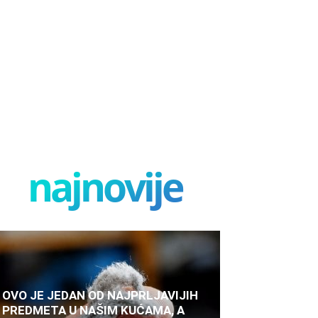
najnovije
OVO JE JEDAN OD NAJPRLJAVIJIH
PREDMETA U NAŠIM KUĆAMA, A