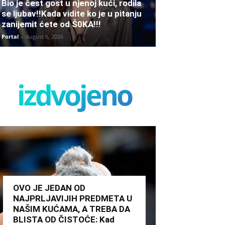
Bio je čest gost u njenoj kući, rodila
se ljubav!!Kada vidite ko je u pitanju
zanijemit ćete od Š0KA!!!
Portal
-
August 6, 2026
izdvojeno
OVO JE JEDAN OD
NAJPRLJAVIJIH PREDMETA U
NAŠIM KUĆAMA, A TREBA DA
BLISTA OD ČISTOĆE: Kad