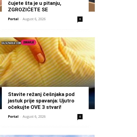
čujete šta je u pitanju,
ZGROZIĆETE SE
Portal
-
August 6, 2026
0
Stavite režanj češnjaka pod
jastuk prije spavanja: Ujutro
očekujte OVE 3 stvari!
Portal
-
August 6, 2026
0