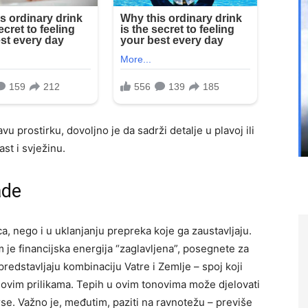
prostirku, dovoljno je da sadrži detalje u plavoj ili
ast i svježinu.
ade
, nego i u uklanjanju prepreka koje ga zaustavljaju.
 je financijska energija “zaglavljena”, posegnete za
redstavljaju kombinaciju Vatre i Zemlje – spoj koji
t novim prilikama. Tepih u ovim tonovima može djelovati
rse. Važno je, međutim, paziti na ravnotežu – previše