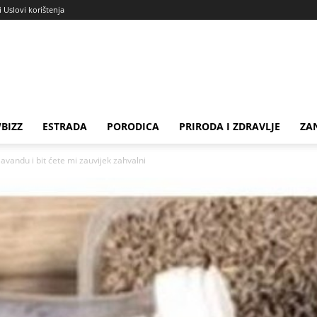
i Uslovi korištenja
BIZZ
ESTRADA
PORODICA
PRIRODA I ZDRAVLJE
ZA
avandu i bit ćete mi zauvijek zahvalni