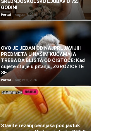
SREDNJOŠKOLSKU LJUBAV U 72.
GODINI
Portal
-
August 7, 2026
OVO JE JEDAN OD NAJPRLJAVIJIH
PREDMETA U NAŠIM KUĆAMA, A
TREBA DA BLISTA OD ČISTOĆE: Kad
čujete šta je u pitanju, ZGROZIĆETE
SE
Portal
-
August 6, 2026
Stavite režanj češnjaka pod jastuk