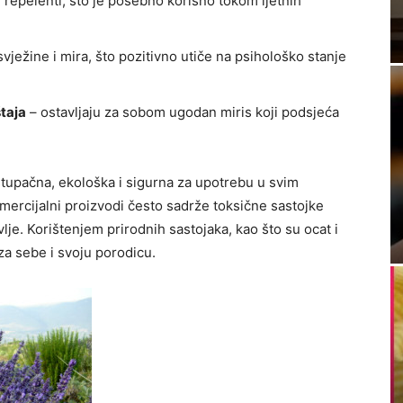
i repelenti, što je posebno korisno tokom ljetnih
vježine i mira, što pozitivno utiče na psihološko stanje
taja
– ostavljaju za sobom ugodan miris koji podsjeća
istupačna, ekološka i sigurna za upotrebu u svim
mercijalni proizvodi često sadrže toksične sastojke
vlje. Korištenjem prirodnih sastojaka, kao što su ocat i
za sebe i svoju porodicu.