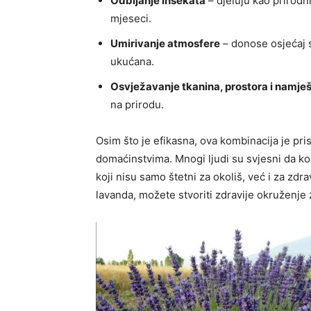
Odbijanje insekata
– djeluju kao prirodn
mjeseci.
Umirivanje atmosfere
– donose osjećaj s
ukućana.
Osvježavanje tkanina, prostora i namješ
na prirodu.
Osim što je efikasna, ova kombinacija je pr
domaćinstvima. Mnogi ljudi su svjesni da ko
koji nisu samo štetni za okoliš, već i za zdra
lavanda, možete stvoriti zdravije okruženje 