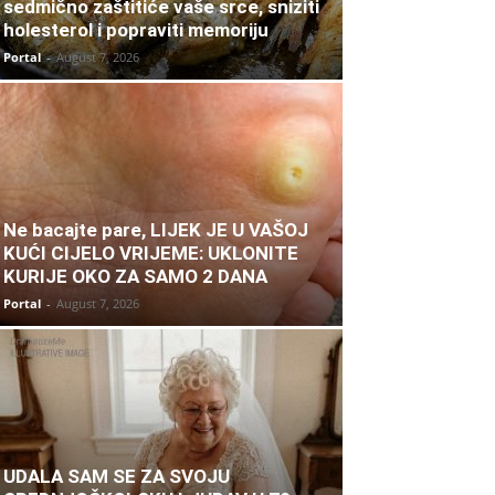
sedmično zaštitiće vaše srce, sniziti
holesterol i popraviti memoriju
Portal
-
August 7, 2026
Ne bacajte pare, LIJEK JE U VAŠOJ
KUĆI CIJELO VRIJEME: UKLONITE
KURIJE OKO ZA SAMO 2 DANA
Portal
-
August 7, 2026
UDALA SAM SE ZA SVOJU