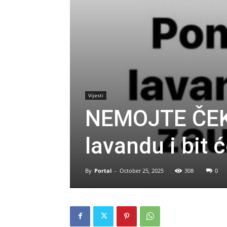
Vijesti
NEMOJTE ČEKA
lavandu i bit 
By
Portal
-
October 25, 2025
308
0