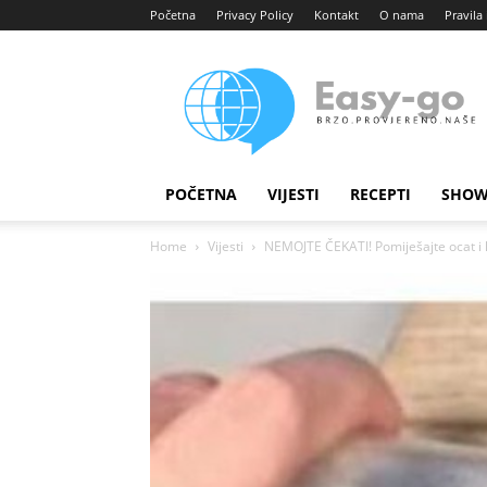
Početna
Privacy Policy
Kontakt
O nama
Pravila 
Easy
portal
POČETNA
VIJESTI
RECEPTI
SHOW
Home
Vijesti
NEMOJTE ČEKATI! Pomiješajte ocat i l