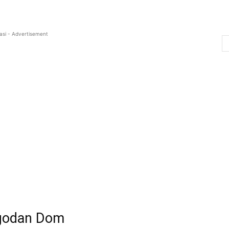
asi - Advertisement
 Ugodan Dom