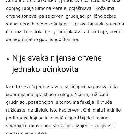
Adrienne Coleon Gaskell, predstavnica francuske kuće
donjeg rublja Simone Perele, pojašnjava: “Koža ima
crvene tonove, pa se crveni grudnjaci prilično dobro
stapaju pod bijelom košuljom.” Upravo taj efekt stapanja
čini razliku – dok bijeli grudnjak stvara blok boje, crveni
se neprimjetno gubi ispod tkanine.
Nije svaka nijansa crvene
jednako učinkovita
Iako trik zvuči jednostavno, stručnjaci naglašavaju da
izbor nijanse igra ključnu ulogu. Naime, ružičasti
grudnjaci, posebno oni u tonovima fuksije ili vruće
ružičaste, ne djeluju isto kao crveni. Oni imaju hladnije
podtonove koji se lako ističu ispod bijele tkanine,
stvarajući upravo ono što želimo izbjeći – vidljivost i
naglašavanje rublja.