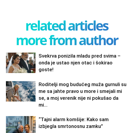
related articles
more from author
Svekrva ponizila mladu pred svima –
onda je ustao njen otac i šokirao
goste!
Roditelji mog budućeg muža gurnuli su
me sa jahte pravo u more i smejali mi
se, a moj verenik nije ni pokušao da
mi...
“Tajni alarm komšije: Kako sam
izbjegla smrtonosnu zamku”