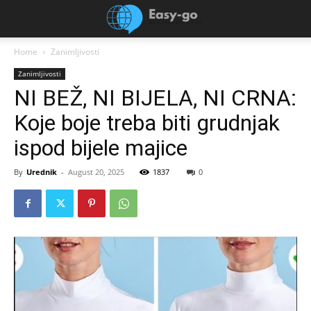
Home
Zanimljivosti
Zanimljivosti
NI BEŽ, NI BIJELA, NI CRNA:
Koje boje treba biti grudnjak
ispod bijele majice
By
Urednik
-
August 20, 2025
1837
0