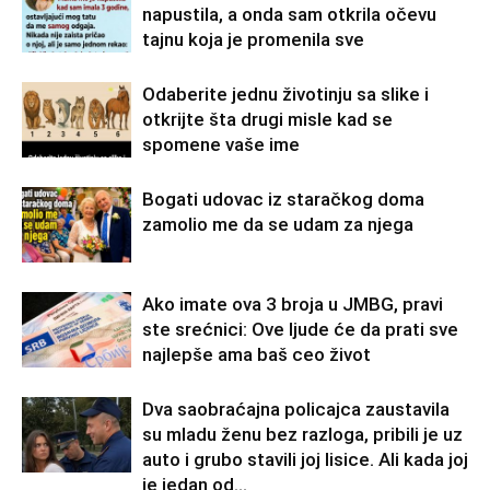
napustila, a onda sam otkrila očevu
tajnu koja je promenila sve
Odaberite jednu životinju sa slike i
otkrijte šta drugi misle kad se
spomene vaše ime
Bogati udovac iz staračkog doma
zamolio me da se udam za njega
Ako imate ova 3 broja u JMBG, pravi
ste srećnici: Ove ljude će da prati sve
najlepše ama baš ceo život
Dva saobraćajna policajca zaustavila
su mladu ženu bez razloga, pribili je uz
auto i grubo stavili joj lisice. Ali kada joj
je jedan od...