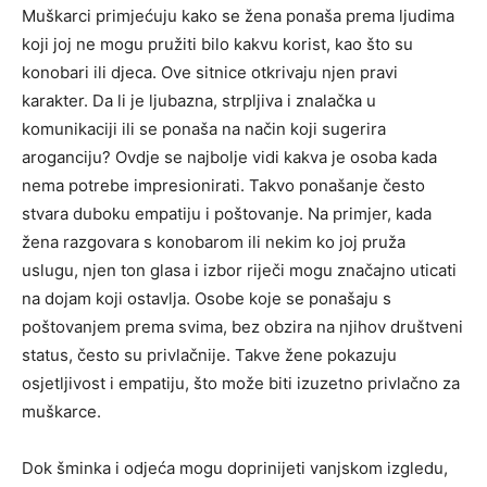
Muškarci primjećuju kako se žena ponaša prema ljudima
koji joj ne mogu pružiti bilo kakvu korist, kao što su
konobari ili djeca. Ove sitnice otkrivaju njen pravi
karakter. Da li je ljubazna, strpljiva i znalačka u
komunikaciji ili se ponaša na način koji sugerira
aroganciju?
Ovdje se najbolje vidi kakva je osoba kada
nema potrebe impresionirati. Takvo ponašanje često
stvara duboku empatiju i poštovanje.
Na primjer, kada
žena razgovara s konobarom ili nekim ko joj pruža
uslugu, njen ton glasa i izbor riječi mogu značajno uticati
na dojam koji ostavlja. Osobe koje se ponašaju s
poštovanjem prema svima, bez obzira na njihov društveni
status, često su privlačnije.
Takve žene pokazuju
osjetljivost i empatiju, što može biti izuzetno privlačno za
muškarce.
Dok šminka i odjeća mogu doprinijeti vanjskom izgledu,