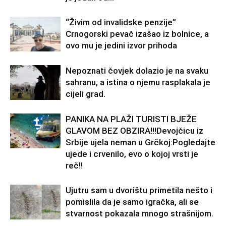
“Živim od invalidske penzije”
Crnogorski pevač izašao iz bolnice, a
ovo mu je jedini izvor prihoda
Nepoznati čovjek dolazio je na svaku
sahranu, a istina o njemu rasplakala je
cijeli grad.
PANIKA NA PLAŽI TURISTI BJEŽE
GLAVOM BEZ OBZIRA!!!Devojčicu iz
Srbije ujela neman u Grčkoj:Pogledajte
ujede i crvenilo, evo o kojoj vrsti je
reč!!
Ujutru sam u dvorištu primetila nešto i
pomislila da je samo igračka, ali se
stvarnost pokazala mnogo strašnijom.