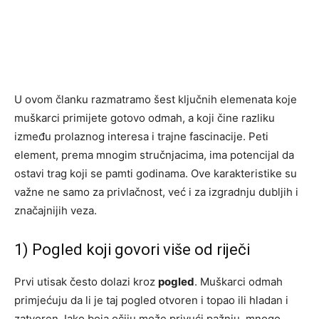
U ovom članku razmatramo šest ključnih elemenata koje
muškarci primijete gotovo odmah, a koji čine razliku
između prolaznog interesa i trajne fascinacije. Peti
element, prema mnogim stručnjacima, ima potencijal da
ostavi trag koji se pamti godinama. Ove karakteristike su
važne ne samo za privlačnost, već i za izgradnju dubljih i
značajnijih veza.
1) Pogled koji govori više od riječi
Prvi utisak često dolazi kroz
pogled
. Muškarci odmah
primjećuju da li je taj pogled otvoren i topao ili hladan i
zatvoren. Iako boja očiju može privući pažnju, mnogo