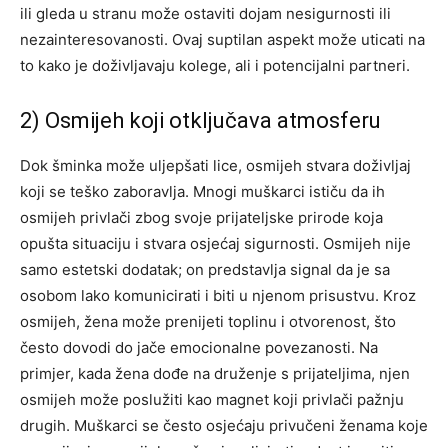
ili gleda u stranu može ostaviti dojam nesigurnosti ili
nezainteresovanosti. Ovaj suptilan aspekt može uticati na
to kako je doživljavaju kolege, ali i potencijalni partneri.
2) Osmijeh koji otključava atmosferu
Dok šminka može uljepšati lice, osmijeh stvara doživljaj
koji se teško zaboravlja. Mnogi muškarci ističu da ih
osmijeh privlači zbog svoje prijateljske prirode koja
opušta situaciju i stvara osjećaj sigurnosti. Osmijeh nije
samo estetski dodatak; on predstavlja signal da je sa
osobom lako komunicirati i biti u njenom prisustvu. Kroz
osmijeh, žena može prenijeti toplinu i otvorenost, što
često dovodi do jače emocionalne povezanosti. Na
primjer, kada žena dođe na druženje s prijateljima, njen
osmijeh može poslužiti kao magnet koji privlači pažnju
drugih. Muškarci se često osjećaju privučeni ženama koje