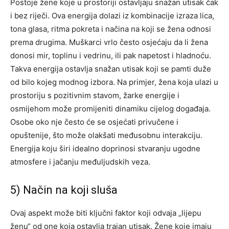
Postoje žene koje u prostoriji ostavljaju snažan utisak čak
i bez riječi. Ova energija dolazi iz kombinacije izraza lica,
tona glasa, ritma pokreta i načina na koji se žena odnosi
prema drugima. Muškarci vrlo često osjećaju da li žena
donosi mir, toplinu i vedrinu, ili pak napetost i hladnoću.
Takva energija ostavlja snažan utisak koji se pamti duže
od bilo kojeg modnog izbora.
Na primjer, žena koja ulazi u
prostoriju s pozitivnim stavom, žarke energije i
osmijehom može promijeniti dinamiku cijelog događaja.
Osobe oko nje često će se osjećati privučene i
opuštenije, što može olakšati međusobnu interakciju.
Energija koju širi idealno doprinosi stvaranju ugodne
atmosfere i jačanju međuljudskih veza.
5) Način na koji sluša
Ovaj aspekt može biti ključni faktor koji odvaja „lijepu
ženu“ od one koja ostavlja trajan utisak. Žene koje imaju