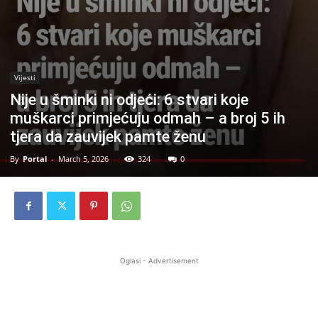
Vijesti
Nije u šminki ni odjeći: 6 stvari koje
muškarci primjećuju odmah – a broj 5 ih
tjera da zauvijek pamte ženu
By
Portal
-
March 5, 2026
324
0
Oglasi - Advertisement