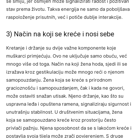
se smiju, jer osmijeh može signalizirati radost i pozitivan
stav prema životu. Takva energija ne samo da poboljšava
raspoloženje prisutnih, već i potiče dublje interakcije.
3) Način na koji se kreće i nosi sebe
Kretanje i držanje su dvije važne komponente koje
muškarci primjećuju. Ovo ne uključuje samo obuću, već
mnogo više od toga. Način na koji žena hoda, sjedi ili se
izražava kroz gestikulaciju može mnogo reći o njenom
samopouzdanju.
Žena koja se kreće s prirodnom
gracioznošću i samopouzdanjem, čak i kada ne govori,
može ostaviti snažan utisak. Njeno držanje, kao što su
uspravna leđa i opuštena ramena, signaliziraju sigurnost i
unutrašnju stabilnost.
U društvenim situacijama, žena
koja se samopouzdano kreće kroz prostoriju često
privlači pažnju. Njena sposobnost da se s lakoćom kreće i
postavlja svoja tijela može zrači povjerenjem. S druge