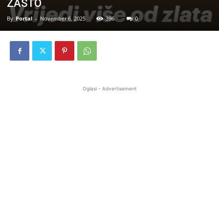
ZAŠTO
By
Portal
-
November 6, 2025
396
0
Oglasi - Advertisement