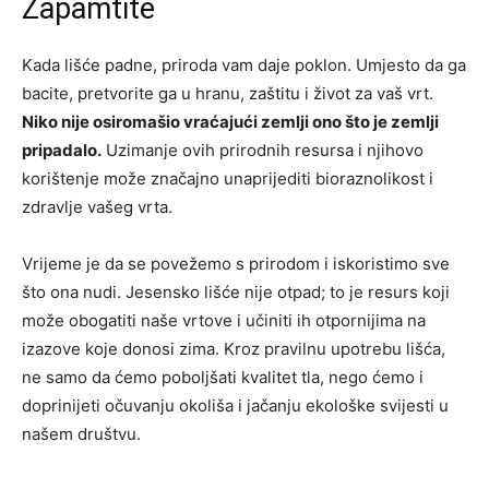
Zapamtite
Kada lišće padne, priroda vam daje poklon. Umjesto da ga
bacite, pretvorite ga u hranu, zaštitu i život za vaš vrt.
Niko nije osiromašio vraćajući zemlji ono što je zemlji
pripadalo.
Uzimanje ovih prirodnih resursa i njihovo
korištenje može značajno unaprijediti bioraznolikost i
zdravlje vašeg vrta.
Vrijeme je da se povežemo s prirodom i iskoristimo sve
što ona nudi. Jesensko lišće nije otpad; to je resurs koji
može obogatiti naše vrtove i učiniti ih otpornijima na
izazove koje donosi zima. Kroz pravilnu upotrebu lišća,
ne samo da ćemo poboljšati kvalitet tla, nego ćemo i
doprinijeti očuvanju okoliša i jačanju ekološke svijesti u
našem društvu.