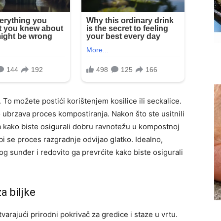
. To možete postići korištenjem kosilice ili seckalice.
o ubrzava proces kompostiranja. Nakon što ste usitnili
ma kako biste osigurali dobru ravnotežu u kompostnoj
i se proces razgradnje odvijao glatko. Idealno,
g sunđer i redovito ga prevrćite kako biste osigurali
a biljke
tvarajući prirodni pokrivač za gredice i staze u vrtu.