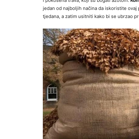
i pokošena trava, koji su bogati azotom.
Kom
jedan od najboljih načina da iskoristite ova
tjedana, a zatim usitniti kako bi se ubrzao p