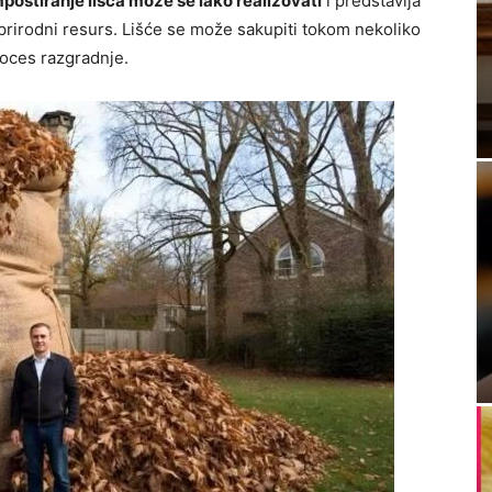
postiranje lišća može se lako realizovati
i predstavlja
j prirodni resurs. Lišće se može sakupiti tokom nekoliko
roces razgradnje.