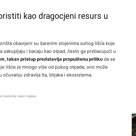
oristiti kao dragocjeni resurs u
orišta obavijeni su šarenim slojevima suhog lišća koje
a sakupljaju i bacaju kao otpad, često ga prebacujući u
m, takav pristup predstavlja propuštenu priliku
da se
senje lišće je mnogo više od pukog otpada; ono može
 očuvanju zdravlja tla, biljaka i ekosistema.
se nastavlja nakon oglasa