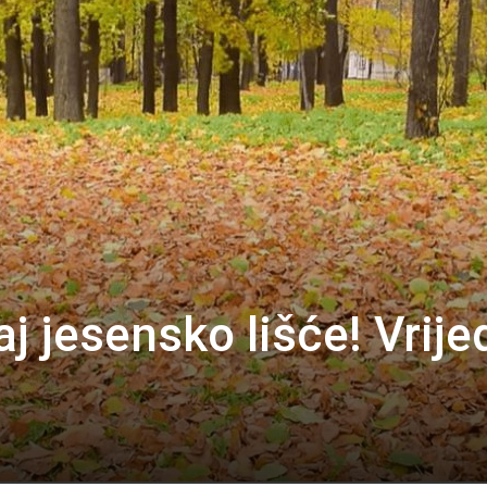
 jesensko lišće! Vrije
…