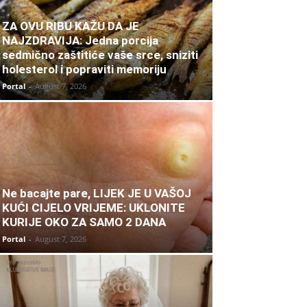
ZA OVU RIBU KAŽU DA JE
NAJZDRAVIJA: Jedna porcija
sedmično zaštitiće vaše srce, sniziti
holesterol i popraviti memoriju
Portal
-
August 7, 2026
Ne bacajte pare, LIJEK JE U VAŠOJ
KUĆI CIJELO VRIJEME: UKLONITE
KURIJE OKO ZA SAMO 2 DANA
Portal
-
August 7, 2026