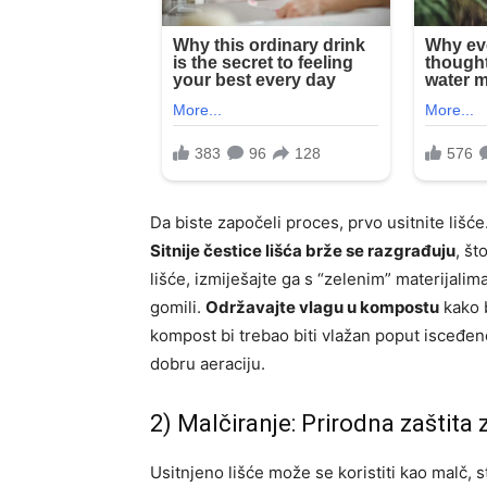
Da biste započeli proces, prvo usitnite lišće
Sitnije čestice lišća brže se razgrađuju
, št
lišće, izmiješajte ga s “zelenim” materijali
gomili.
Održavajte vlagu u kompostu
kako b
kompost bi trebao biti vlažan poput isceđeno
dobru aeraciju.
2) Malčiranje: Prirodna zaštita z
Usitnjeno lišće može se koristiti kao malč, s