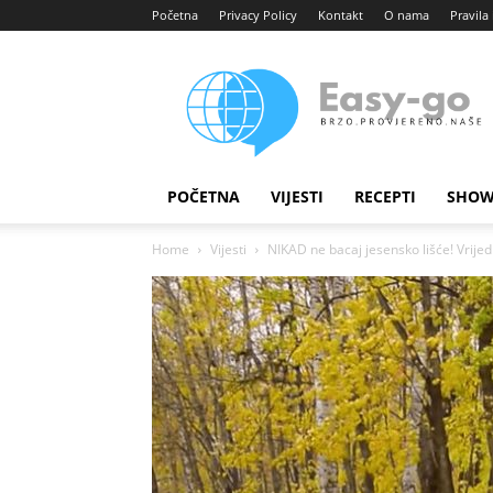
Početna
Privacy Policy
Kontakt
O nama
Pravila 
Easy
portal
POČETNA
VIJESTI
RECEPTI
SHOW
Home
Vijesti
NIKAD ne bacaj jesensko lišće! Vrijed