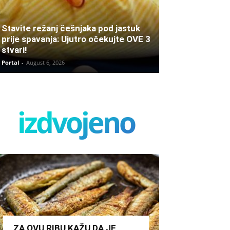
Stavite režanj češnjaka pod jastuk
prije spavanja: Ujutro očekujte OVE 3
stvari!
Portal
-
August 6, 2026
izdvojeno
ZA OVU RIBU KAŽU DA JE