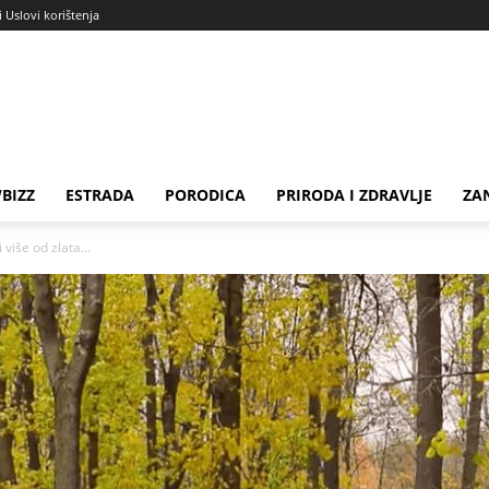
i Uslovi korištenja
BIZZ
ESTRADA
PORODICA
PRIRODA I ZDRAVLJE
ZA
i više od zlata…