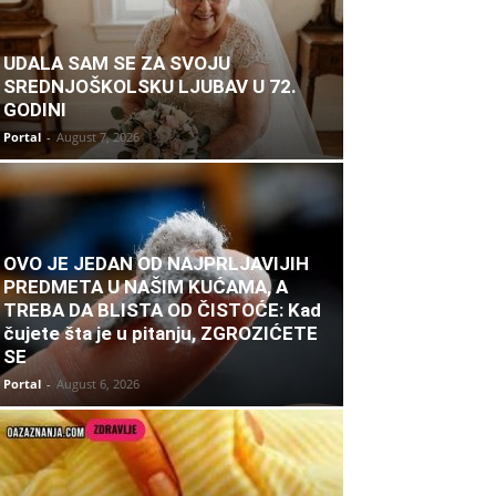
UDALA SAM SE ZA SVOJU
SREDNJOŠKOLSKU LJUBAV U 72.
GODINI
Portal
-
August 7, 2026
OVO JE JEDAN OD NAJPRLJAVIJIH
PREDMETA U NAŠIM KUĆAMA, A
TREBA DA BLISTA OD ČISTOĆE: Kad
čujete šta je u pitanju, ZGROZIĆETE
SE
Portal
-
August 6, 2026