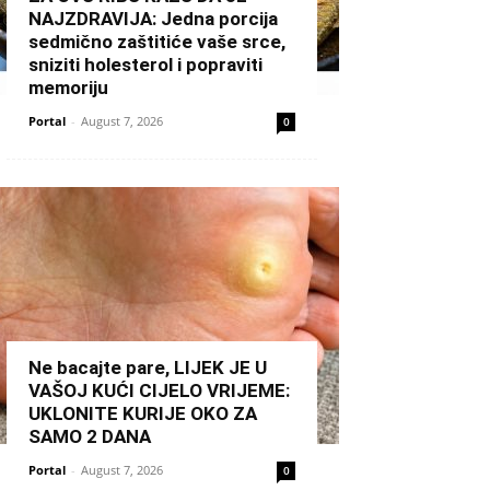
NAJZDRAVIJA: Jedna porcija
sedmično zaštitiće vaše srce,
sniziti holesterol i popraviti
memoriju
Portal
-
August 7, 2026
0
Ne bacajte pare, LIJEK JE U
VAŠOJ KUĆI CIJELO VRIJEME:
UKLONITE KURIJE OKO ZA
SAMO 2 DANA
Portal
-
August 7, 2026
0