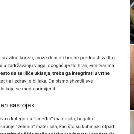
 pravilno koristi, može donijeti brojne prednosti za tlo i
že u zadržavanju vlage, obogaćuje tlo hranjivim tvarima
sto da se lišće uklanja, treba ga integrirati u vrtne
et tla i zdravlje biljaka. Da bismo shvatili sve
de koje se mogu primijeniti.
žan sastojak
tava u kategoriju “smeđih” materijala, bogatih
nsiranje “zelenih” materijala, kao što su kuhinjski otpad