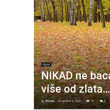
Vijesti
NIKAD ne bacaj
više od zlata
By
Portal
-
November 5, 2025
16
0