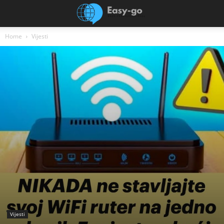
Home
Vijesti
Vijesti