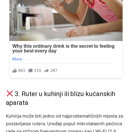
3. Ruter u kuhinji ili blizu kućanskih
aparata
Kuhinja može biti jedno od najproblematičnijih mjesta za
postavljanje rutera. Uređaji poput mikrotalasnih pećnica
rade na sličnom frekventnom opsegu kao i Wi-Fi (2.4