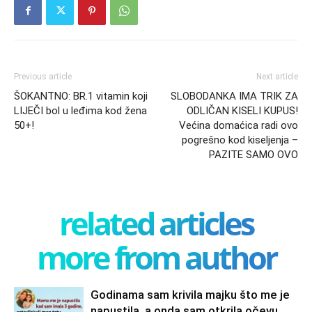
Previous article
Next article
ŠOKANTNO: BR.1 vitamin koji
SLOBODANKA IMA TRIK ZA
LIJEČI bol u leđima kod žena
ODLIČAN KISELI KUPUS!
50+!
Većina domaćica radi ovo
pogrešno kod kiseljenja –
PAZITE SAMO OVO
related articles
more from author
Godinama sam krivila majku što me je
napustila, a onda sam otkrila očevu