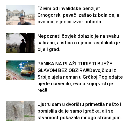
“Živim od invalidske penzije”
Crnogorski pevač izašao iz bolnice, a
ovo mu je jedini izvor prihoda
Nepoznati čovjek dolazio je na svaku
sahranu, a istina o njemu rasplakala je
cijeli grad.
PANIKA NA PLAŽI TURISTI BJEŽE
GLAVOM BEZ OBZIRA!!!Devojčicu iz
Srbije ujela neman u Grčkoj:Pogledajte
ujede i crvenilo, evo o kojoj vrsti je
reč!!
Ujutru sam u dvorištu primetila nešto i
pomislila da je samo igračka, ali se
stvarnost pokazala mnogo strašnijom.