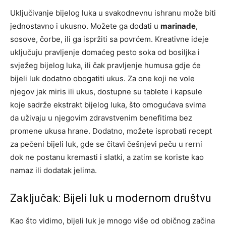
Uključivanje bijelog luka u svakodnevnu ishranu može biti
jednostavno i ukusno. Možete ga dodati u
marinade
,
sosove, čorbe, ili ga ispržiti sa povrćem. Kreativne ideje
uključuju pravljenje domaćeg pesto soka od bosiljka i
svježeg bijelog luka, ili čak pravljenje humusa gdje će
bijeli luk dodatno obogatiti ukus. Za one koji ne vole
njegov jak miris ili ukus, dostupne su tablete i kapsule
koje sadrže ekstrakt bijelog luka, što omogućava svima
da uživaju u njegovim zdravstvenim benefitima bez
promene ukusa hrane. Dodatno, možete isprobati recept
za pečeni bijeli luk, gde se čitavi češnjevi peču u rerni
dok ne postanu kremasti i slatki, a zatim se koriste kao
namaz ili dodatak jelima.
Zaključak: Bijeli luk u modernom društvu
Kao što vidimo, bijeli luk je mnogo više od običnog začina