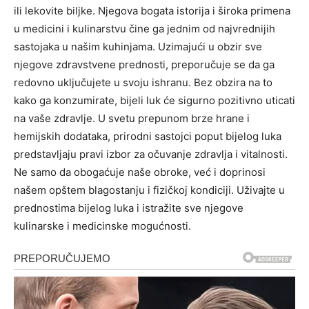
ili lekovite biljke. Njegova bogata istorija i široka primena
u medicini i kulinarstvu čine ga jednim od najvrednijih
sastojaka u našim kuhinjama. Uzimajući u obzir sve
njegove zdravstvene prednosti, preporučuje se da ga
redovno uključujete u svoju ishranu. Bez obzira na to
kako ga konzumirate, bijeli luk će sigurno pozitivno uticati
na vaše zdravlje. U svetu prepunom brze hrane i
hemijskih dodataka, prirodni sastojci poput bijelog luka
predstavljaju pravi izbor za očuvanje zdravlja i vitalnosti.
Ne samo da obogaćuje naše obroke, već i doprinosi
našem opštem blagostanju i fizičkoj kondiciji. Uživajte u
prednostima bijelog luka i istražite sve njegove
kulinarske i medicinske mogućnosti.