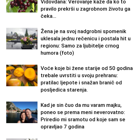
Vidovdana: Verovanje kaže da ko to
pravilo prekrši u zagrobnom životu ga
čeka…
Žena je na svoj nadgrobni spomenik
uklesala jednu rečenicu i postala hit u
regionu: Samo za ljubitelje crnog
humora (foto)
Voće koje bi žene starije od 50 godina
trebale uvrstiti u svoju prehranu:
pratilac ljepote i snažan branič od
posljedica starenja.
Kad je sin čuo da mu varam majku,
poneo se prema meni neverovatno:
Priredio mi sramotu od koje sam se
opravljao 7 godina