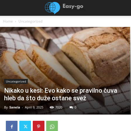
Home
Uncategorized
Uncategorized
Nikako u kesi: Evo kako se pravilno čuva
hleb da što duže ostane svež
By
Sanela
-
April 9, 2025
7020
0