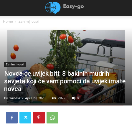
Home
Zanimljivosti
Zanimljivosti
Novca će uvijek biti: 8 bakinih mudrih
savjeta koji će vam pomoći da uvijek imate
novca
By
Sanela
-
April 29, 2025
2965
0