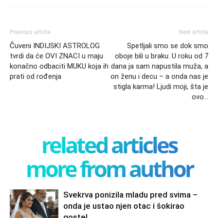
Previous article
Next article
Čuveni INDIJSKI ASTROLOG
Spetljali smo se dok smo
tvrdi da će OVI ZNACI u maju
oboje bili u braku: U roku od 7
konačno odbaciti MUKU koja ih
dana ja sam napustila muža, a
prati od rođenja
on ženu i decu – a onda nas je
stigla karma! Ljudi moji, šta je
ovo…
related articles
more from author
Svekrva ponizila mladu pred svima –
onda je ustao njen otac i šokirao
goste!