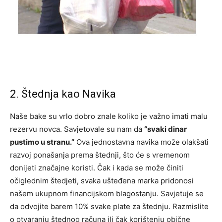
2. Štednja kao Navika
Naše bake su vrlo dobro znale koliko je važno imati malu
rezervu novca. Savjetovale su nam da
“svaki dinar
pustimo u stranu.”
Ova jednostavna navika može olakšati
razvoj ponašanja prema štednji, što će s vremenom
donijeti značajne koristi. Čak i kada se može činiti
očiglednim štedjeti, svaka ušteđena marka pridonosi
našem ukupnom financijskom blagostanju. Savjetuje se
da odvojite barem 10% svake plate za štednju. Razmislite
o otvaranju štednog računa ili čak korištenju obične