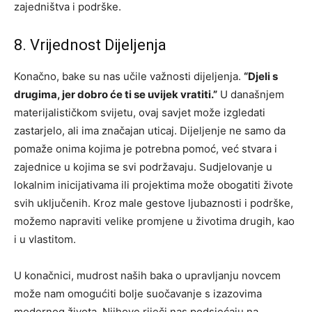
zajedništva i podrške.
8. Vrijednost Dijeljenja
Konačno, bake su nas učile važnosti dijeljenja.
“Djeli s
drugima, jer dobro će ti se uvijek vratiti.”
U današnjem
materijalističkom svijetu, ovaj savjet može izgledati
zastarjelo, ali ima značajan uticaj. Dijeljenje ne samo da
pomaže onima kojima je potrebna pomoć, već stvara i
zajednice u kojima se svi podržavaju. Sudjelovanje u
lokalnim inicijativama ili projektima može obogatiti živote
svih uključenih. Kroz male gestove ljubaznosti i podrške,
možemo napraviti velike promjene u životima drugih, kao
i u vlastitom.
U konačnici, mudrost naših baka o upravljanju novcem
može nam omogućiti bolje suočavanje s izazovima
modernog života. Njihove riječi nas podsjećaju na