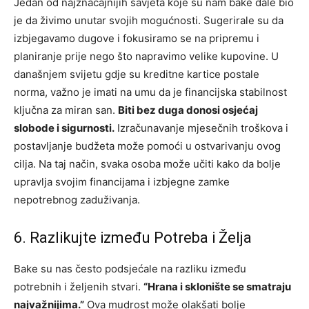
Jedan od najznačajnijih savjeta koje su nam bake dale bio
je da živimo unutar svojih mogućnosti. Sugerirale su da
izbjegavamo dugove i fokusiramo se na pripremu i
planiranje prije nego što napravimo velike kupovine. U
današnjem svijetu gdje su kreditne kartice postale
norma, važno je imati na umu da je financijska stabilnost
ključna za miran san.
Biti bez duga donosi osjećaj
slobode i sigurnosti.
Izračunavanje mjesečnih troškova i
postavljanje budžeta može pomoći u ostvarivanju ovog
cilja. Na taj način, svaka osoba može učiti kako da bolje
upravlja svojim financijama i izbjegne zamke
nepotrebnog zaduživanja.
6. Razlikujte između Potreba i Želja
Bake su nas često podsjećale na razliku između
potrebnih i željenih stvari.
“Hrana i sklonište se smatraju
najvažnijima.”
Ova mudrost može olakšati bolje