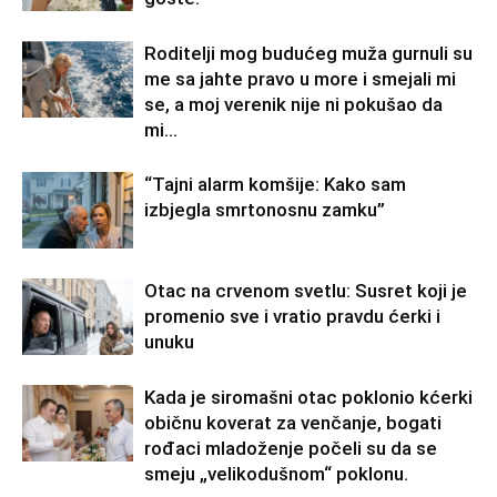
Roditelji mog budućeg muža gurnuli su
me sa jahte pravo u more i smejali mi
se, a moj verenik nije ni pokušao da
mi...
“Tajni alarm komšije: Kako sam
izbjegla smrtonosnu zamku”
Otac na crvenom svetlu: Susret koji je
promenio sve i vratio pravdu ćerki i
unuku
Kada je siromašni otac poklonio kćerki
običnu koverat za venčanje, bogati
rođaci mladoženje počeli su da se
smeju „velikodušnom“ poklonu.