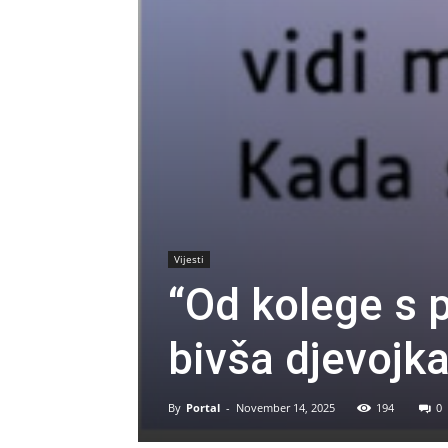
Vijesti
“Od kolege s 
bivša djevojk
By
Portal
-
November 14, 2025
194
0