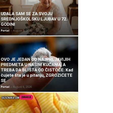
UDALA SAM SE ZA SVOJU
SREDNJOŠKOLSKU LJUBAV U 72.
GODINI
Portal
-
August 7, 2026
OVO JE JEDAN OD NAJPRLJAVIJIH
PREDMETA U NAŠIM KUĆAMA, A
TREBA DA BLISTA OD ČISTOĆE: Kad
čujete šta je u pitanju, ZGROZIĆETE
SE
Portal
-
August 6, 2026