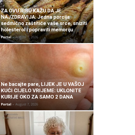
ZA OVU RIBU KAŽU DA JE
NAJZDRAVIJA: Jedna porcija
sedmično zaštitiće vaše srce, sniziti
holesterol i popraviti memoriju
Portal
-
August 7, 2026
Ne bacajte pare, LIJEK JE U VAŠOJ
KUĆI CIJELO VRIJEME: UKLONITE
KURIJE OKO ZA SAMO 2 DANA
Portal
-
August 7, 2026