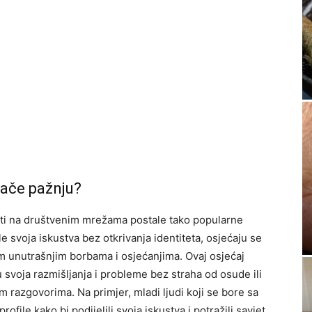
lače pažnju?
esti na društvenim mrežama postale tako popularne
ele svoja iskustva bez otkrivanja identiteta, osjećaju se
im unutrašnjim borbama i osjećanjima. Ovaj osjećaj
svoja razmišljanja i probleme bez straha od osude ili
m razgovorima. Na primjer, mladi ljudi koji se bore sa
ofile kako bi podijelili svoja iskustva i potražili savjet,