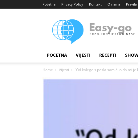
Početna
Privacy Policy
Kontakt
O nama
Pravila 
Easy
portal
POČETNA
VIJESTI
RECEPTI
SHOW
Home
Vijesti
“Od kolege s posla sam čuo da mi je b