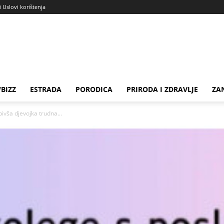
i Uslovi korištenja
BIZZ
ESTRADA
PORODICA
PRIRODA I ZDRAVLJE
ZA
ivša djevojka trudna...