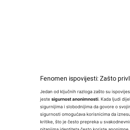
Fenomen ispovijesti: Zašto priv
Jedan od ključnih razloga zašto su ispovij
jeste
sigurnost anonimnosti
. Kada ljudi dij
sigurnijima i slobodnijima da govore o svoj
sigurnosti omogućava korisnicima da iznesu 
kritike, što je često prepreka u svakodnevni
pitanjima identiteta često koriste anonimne pr