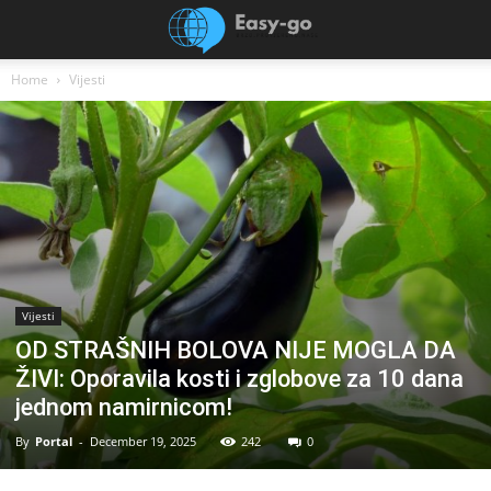
Home
Vijesti
Vijesti
OD STRAŠNIH BOLOVA NIJE MOGLA DA
ŽIVI: Oporavila kosti i zglobove za 10 dana
jednom namirnicom!
By
Portal
-
December 19, 2025
242
0