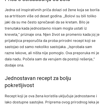
Jedna od inspirativnih priča dolazi od žene koja se borila
sa artritisom više od deset godina. „Bolovi su bili toliko
jaki da su me često sprečavali da se kretam. Bilo je
trenutaka kada jednostavno nisam mogla ustati iz
kreveta,“ priznaje ona.
Njen život se promenio kada joj je
prijateljica preporučila da proba prirodni recept koji se
sastojao od samo nekoliko sastojaka. „Isprobala sam
razne lekove, ali ništa nije pomoglo. Ova preporuka mi je
dala nadu. Počela sam da verujem da postoji rešenje,“
dodaje ona.
Jednostavan recept za bolju
pokretljivost
Recept koji je ova žena koristila uključuje jednostavne i
lako dostupne sastojke. Priprema ovog prirodnog leka je