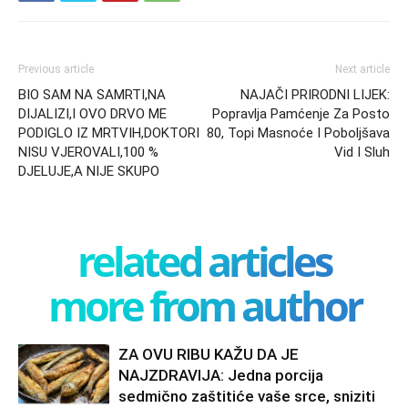
Previous article
Next article
BIO SAM NA SAMRTI,NA
NAJAČI PRIRODNI LIJEK:
DIJALIZI,I OVO DRVO ME
Popravlja Pamćenje Za Posto
PODIGLO IZ MRTVIH,DOKTORI
80, Topi Masnoće I Poboljšava
NISU VJEROVALI,100 %
Vid I Sluh
DJELUJE,A NIJE SKUPO
related articles
more from author
ZA OVU RIBU KAŽU DA JE
NAJZDRAVIJA: Jedna porcija
sedmično zaštitiće vaše srce, sniziti