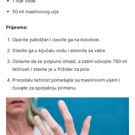
1 litar vode
50 ml maslinovog ulja
Priprema:
Operite patlidžan i isecite ga na kolutove.
Stavite ga u ključalu vodu i sklonite sa vatre.
Ostavite da se potpuno ohladi, a zatim odvojite 760 ml
tečnosti i stavite je u frižider za piće.
Preostalu tečnost pomešajte sa maslinovim uljem i
čuvajte za spoljašnju primenu.