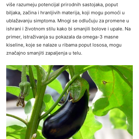
više razumeju potencijal prirodnih sastojaka, poput
biljaka, začina i hranljivih materija, koji mogu pomoći u
ublažavanju simptoma. Mnogi se odlučuju za promene u
ishrani i životnom stilu kako bi smanjili bolove i upale. Na
primer, istraživanja su pokazala da omega-3 masne
kiseline, koje se nalaze u ribama poput lososa, mogu
značajno smanjiti zapaljenja u telu.