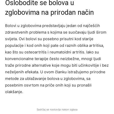
Oslobodite se bolova u
zglobovima na prirodan način
Bolovi u zglobovima predstavljaju jedan od najčešćih
zdravstvenih problema s kojima se suočavaju ljudi širom
svijeta. Ovi bolovi su posebno prisutni kod starije
populacije i kod onih koji pate od raznih oblika artritisa,
kao što su osteoartritis i reumatoidni artritis. Iako su
konvencionalne terapije često neizbežne, mnogi ljudi
traže prirodne alternative koje mogu biti učinkovitije i bez
neželjenih efekata. U ovom članku istražujemo prirodne
metode za ublažavanje bolova u zglobovima, sa
posebnim osvrtom na priče onih koji su pronašli
olakšanje.
Sadržaj se nastavlja nakon oglasa