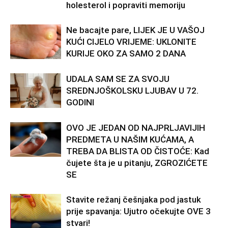
holesterol i popraviti memoriju
Ne bacajte pare, LIJEK JE U VAŠOJ
KUĆI CIJELO VRIJEME: UKLONITE
KURIJE OKO ZA SAMO 2 DANA
UDALA SAM SE ZA SVOJU
SREDNJOŠKOLSKU LJUBAV U 72.
GODINI
OVO JE JEDAN OD NAJPRLJAVIJIH
PREDMETA U NAŠIM KUĆAMA, A
TREBA DA BLISTA OD ČISTOĆE: Kad
čujete šta je u pitanju, ZGROZIĆETE
SE
Stavite režanj češnjaka pod jastuk
prije spavanja: Ujutro očekujte OVE 3
stvari!