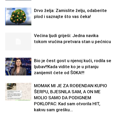
Drvo želja: Zamislite želju, odaberite
plod i saznajte što vas čeka!
Većina ljudi griješi: Jedna navika
tokom vrućina pretvara stan u pećnicu
Bio je čest gost u njenoj kući, rodila se
ljubav!!Kada vidite ko je u pitanju
zanijemit ćete od Š0KA!!!
MOMAK MI JE ZA ROĐENDAN KUPIO
ŠERPU, BJESNILA SAM, A ON ME
MOLIO SAMO DA PODIGNEM
POKLOPAC: Kad sam otvorila HIT,
kakvu sam grešku...