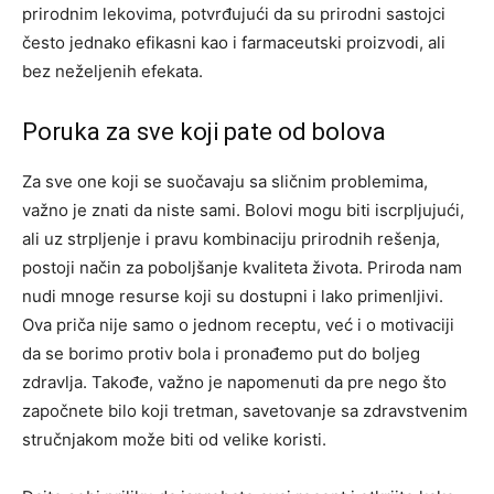
prirodnim lekovima, potvrđujući da su prirodni sastojci
često jednako efikasni kao i farmaceutski proizvodi, ali
bez neželjenih efekata.
Poruka za sve koji pate od bolova
Za sve one koji se suočavaju sa sličnim problemima,
važno je znati da niste sami. Bolovi mogu biti iscrpljujući,
ali uz strpljenje i pravu kombinaciju prirodnih rešenja,
postoji način za poboljšanje kvaliteta života. Priroda nam
nudi mnoge resurse koji su dostupni i lako primenljivi.
Ova priča nije samo o jednom receptu, već i o motivaciji
da se borimo protiv bola i pronađemo put do boljeg
zdravlja. Takođe, važno je napomenuti da pre nego što
započnete bilo koji tretman, savetovanje sa zdravstvenim
stručnjakom može biti od velike koristi.