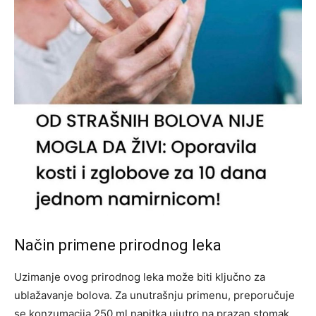
Način primene prirodnog leka
Uzimanje ovog prirodnog leka može biti ključno za
ublažavanje bolova. Za unutrašnju primenu, preporučuje
se konzumacija 250 ml napitka ujutro na prazan stomak,