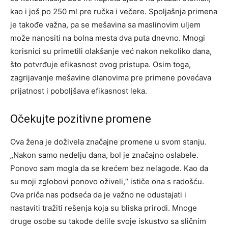
kao i još po 250 ml pre ručka i večere. Spoljašnja primena
je takođe važna, pa se mešavina sa maslinovim uljem
može nanositi na bolna mesta dva puta dnevno.
Mnogi
korisnici su primetili olakšanje već nakon nekoliko dana,
što potvrđuje efikasnost ovog pristupa. Osim toga,
zagrijavanje mešavine dlanovima pre primene povećava
prijatnost i poboljšava efikasnost leka.
Očekujte pozitivne promene
Ova žena je doživela značajne promene u svom stanju.
„Nakon samo nedelju dana, bol je značajno oslabele.
Ponovo sam mogla da se krećem bez nelagode. Kao da
su moji zglobovi ponovo oživeli,“ ističe ona s radošću.
Ova priča nas podseća da je važno ne odustajati i
nastaviti tražiti rešenja koja su bliska prirodi. Mnoge
druge osobe su takođe delile svoje iskustvo sa sličnim