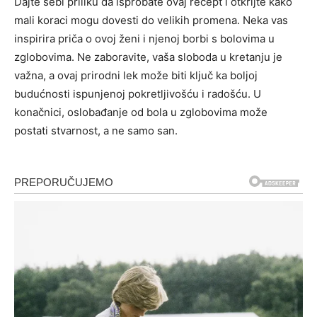
Dajte sebi priliku da isprobate ovaj recept i otkrijte kako
mali koraci mogu dovesti do velikih promena. Neka vas
inspirira priča o ovoj ženi i njenoj borbi s bolovima u
zglobovima. Ne zaboravite, vaša sloboda u kretanju je
važna, a ovaj prirodni lek može biti ključ ka boljoj
budućnosti ispunjenoj pokretljivošću i radošću. U
konačnici, oslobađanje od bola u zglobovima može
postati stvarnost, a ne samo san.