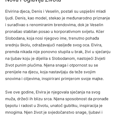
Elvirina djeca, Denis i Veselin, postali su uspješni mladi
ljudi. Denis, kao model, stekao je međunarodno priznanje
i surađivao s renomiranim brendovima, dok je Veselin
pronašao stabilan posao u korporativnom svijetu. Kćer
Slobodana, koja nosi njegovo ime, trenutno pohađa
srednju školu, odražavajući nasljeđe svog oca. Elvira,
premda nikada nije ponovno stupila u brak, živi u sjećanju
na ljubav koju je dijelila s Slobodanom, nastojeći živjeti
život punim plućima. Njena snaga i otpornost su se
prenijele na djecu, koja nastavljaju da teže svojim
snovima i ciljevima, inspirirani primjerom svoje majke.
Sve ove godine, Elvira je njegovala sjećanja na svog
muža, držeći ih blizu srca. Njena sposobnost da pronađe
ljepotu i radost u životu, unatoč gubitku, inspiracija je
mnogima. Njen život je svjedočanstvo snage, ljubavi i