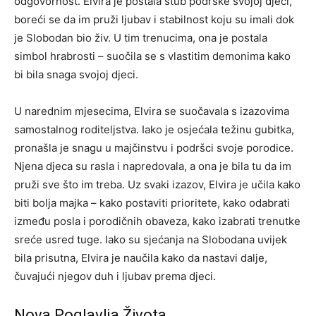
odgovornost. Elvira je postala stub podrške svojoj djeci,
boreći se da im pruži ljubav i stabilnost koju su imali dok
je Slobodan bio živ. U tim trenucima, ona je postala
simbol hrabrosti – suočila se s vlastitim demonima kako
bi bila snaga svojoj djeci.
U narednim mjesecima, Elvira se suočavala s izazovima
samostalnog roditeljstva. Iako je osjećala težinu gubitka,
pronašla je snagu u majčinstvu i podršci svoje porodice.
Njena djeca su rasla i napredovala, a ona je bila tu da im
pruži sve što im treba. Uz svaki izazov, Elvira je učila kako
biti bolja majka – kako postaviti prioritete, kako odabrati
između posla i porodičnih obaveza, kako izabrati trenutke
sreće usred tuge. Iako su sjećanja na Slobodana uvijek
bila prisutna, Elvira je naučila kako da nastavi dalje,
čuvajući njegov duh i ljubav prema djeci.
Nova Poglavlja Života