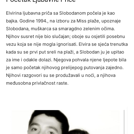
Elvirina ljubavna priča sa Slobodanom počela je kao
bajka. Godine 1994., na izboru za Miss plaže, upoznaje
Slobodana, muškarca sa smaragdno zelenim očima.
Njihov susret nije bio slučajan; oboje su osjetili posebnu
vezu koja se nije mogla ignorisati. Elvira se sjeća trenutka
kada su se prvi put sreli na plaži, a Slobodan ju je upitao
za ime i odakle dolazi. Njegova pohvala njene ljepote bila
je samo početak njihovog prelijepog putovanja zajedno.
Njihovi razgovori su se produžavali u noći, a njihova
međusobna privlačnost raste.