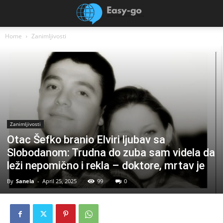
Home
Zanimljivosti
Zanimljivosti
Otac Šefko branio Elviri ljubav sa
Slobodanom: Trudna do zuba sam videla da
leži nepomično i rekla – doktore, mrtav je
By
Sanela
-
April 25, 2025
99
0