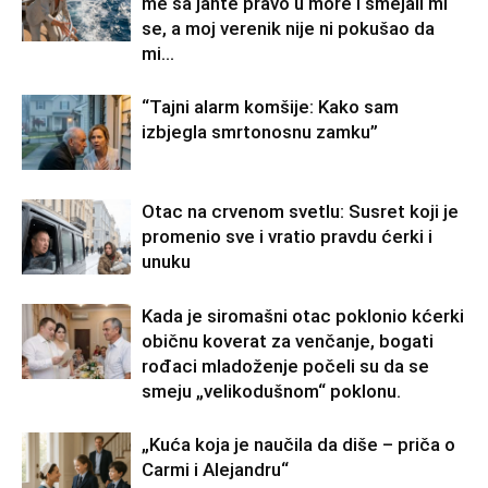
me sa jahte pravo u more i smejali mi
se, a moj verenik nije ni pokušao da
mi...
“Tajni alarm komšije: Kako sam
izbjegla smrtonosnu zamku”
Otac na crvenom svetlu: Susret koji je
promenio sve i vratio pravdu ćerki i
unuku
Kada je siromašni otac poklonio kćerki
običnu koverat za venčanje, bogati
rođaci mladoženje počeli su da se
smeju „velikodušnom“ poklonu.
„Kuća koja je naučila da diše – priča o
Carmi i Alejandru“