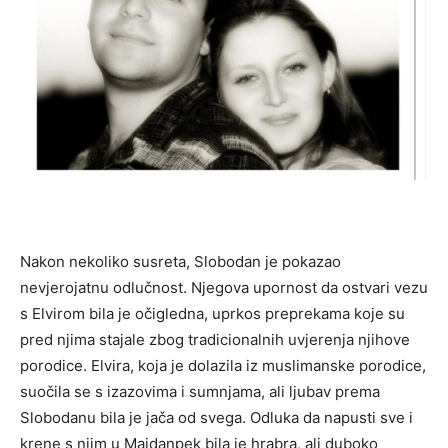
Nakon nekoliko susreta, Slobodan je pokazao
nevjerojatnu odlučnost. Njegova upornost da ostvari vezu
s Elvirom bila je očigledna, uprkos preprekama koje su
pred njima stajale zbog tradicionalnih uvjerenja njihove
porodice. Elvira, koja je dolazila iz muslimanske porodice,
suočila se s izazovima i sumnjama, ali ljubav prema
Slobodanu bila je jača od svega. Odluka da napusti sve i
krene s njim u Majdanpek bila je hrabra, ali duboko