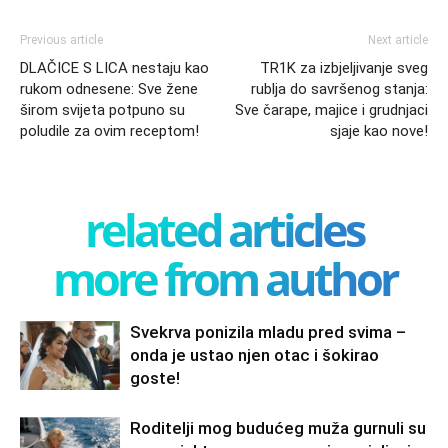
Previous article
Next article
DLAČICE S LICA nestaju kao
TR1K za izbjeljivanje sveg
rukom odnesene: Sve žene
rublja do savršenog stanja:
širom svijeta potpuno su
Sve čarape, majice i grudnjaci
poludile za ovim receptom!
sjaje kao nove!
related articles
more from author
Svekrva ponizila mladu pred svima –
onda je ustao njen otac i šokirao
goste!
Roditelji mog budućeg muža gurnuli su