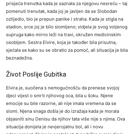
prisjeća trenutka kada je saznala za njegovu nesreću – taj
pomenuti trenutak, kada joj je javljen da se Slobodan
ozlijedio, bio je prepun panike i straha. Kada je stigla na
stadion, srce joj je bilo slomljeno; vidjela je svog voljenog
supruga kako mirno leži na travi, okružen medicinskim
osobljem. Sestra Elvire, koja je također bila prisutna,
sjećala se kako su se obratio za pomoć, ali situacija je bila
beznadežna.
Život Poslije Gubitka
Elvira je, suočena s nemogućnošću da prenese svojoj
djeci vijest o smrti njihovog oca, bila u šoku. Njene
emocije su bile razorne, ali nije imala vremena da se
slomi. Njena snaga došla je do izražaja kada je morala
objasniti sinu Denisu da njihov tata više nije s njima. Ova
situacija donijela je nevjerojatnu bol, ali i novu