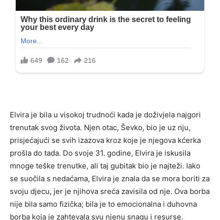
Elvira je bila u visokoj trudnoći kada je doživjela najgori
trenutak svog života. Njen otac, Ševko, bio je uz nju,
prisjećajući se svih izazova kroz koje je njegova kćerka
prošla do tada. Do svoje 31. godine, Elvira je iskusila
mnoge teške trenutke, ali taj gubitak bio je najteži. Iako
se suočila s nedaćama, Elvira je znala da se mora boriti za
svoju djecu, jer je njihova sreća zavisila od nje. Ova borba
nije bila samo fizička; bila je to emocionalna i duhovna
borba koja je zahtevala svu njenu snagu i resurse.