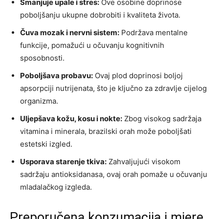
Smanjuje upale i stres:
Ove osobine doprinose
poboljšanju ukupne dobrobiti i kvaliteta života.
Čuva mozak i nervni sistem:
Podržava mentalne
funkcije, pomažući u očuvanju kognitivnih
sposobnosti.
Poboljšava probavu:
Ovaj plod doprinosi boljoj
apsorpciji nutrijenata, što je ključno za zdravlje cijelog
organizma.
Uljepšava kožu, kosu i nokte:
Zbog visokog sadržaja
vitamina i minerala, brazilski orah može poboljšati
estetski izgled.
Usporava starenje tkiva:
Zahvaljujući visokom
sadržaju antioksidanasa, ovaj orah pomaže u očuvanju
mladalačkog izgleda.
Preporučena konzumacija i mjere