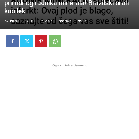
prirodnog rudnika minerala! Brazilski orah
kao lek
By
Portal
-
October 26, 2025
409
0
Oglasi - Advertisement