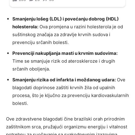
Smanjenju lošeg (LDL) i povećanju dobrog (HDL)
holesterola:
Ova promjena u razini holesterola je od
suštinskog značaja za zdravlje krvnih sudova i
prevenciju srčanih bolesti.
Prevenciji nakupljanja masti u krvnim sudovima:
Time se smanjuje rizik od ateroskleroze i drugih
srčanih oboljenja.
Smanjenju rizika od infarkta i moždanog udara:
Ove
blagodati doprinose zaštiti krvnih žila od upalnih
procesa, što je ključno za prevenciju kardiovaskularnih
bolesti.
Ove zdravstvene blagodati čine brazilski orah prirodnim
zaštitnikom srca, pružajući organizmu energiju i vitalnost
potrebnu za suočavanje sa svakodnevnim izazovima.