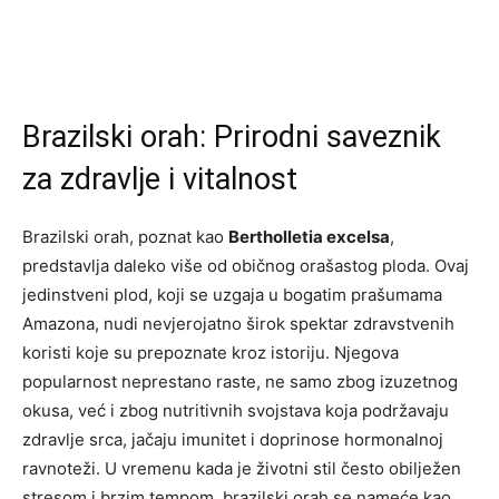
Brazilski orah: Prirodni saveznik
za zdravlje i vitalnost
Brazilski orah, poznat kao
Bertholletia excelsa
,
predstavlja daleko više od običnog orašastog ploda. Ovaj
jedinstveni plod, koji se uzgaja u bogatim prašumama
Amazona, nudi nevjerojatno širok spektar zdravstvenih
koristi koje su prepoznate kroz istoriju. Njegova
popularnost neprestano raste, ne samo zbog izuzetnog
okusa, već i zbog nutritivnih svojstava koja podržavaju
zdravlje srca, jačaju imunitet i doprinose hormonalnoj
ravnoteži. U vremenu kada je životni stil često obilježen
stresom i brzim tempom, brazilski orah se nameće kao