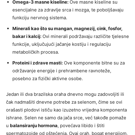
Omega-3 masne kiseline:
Ove masne kiseline su
esencijalne za zdravlje srca i mozga, te poboljšavaju
funkciju nervnog sistema.
Minerali kao što su mangan, magnezij, cink, fosfor,
bakar i kalcij:
Ovi minerali podržavaju različite tjelesne
funkcije, uključujući jačanje kostiju i regulaciju
metaboličkih procesa.
Proteini i zdrave masti:
Ove komponente bitne su za
održavanje energije i prehrambene ravnoteže,
posebno za fizički aktivne osobe.
Jedan ili dva brazilska oraha dnevno mogu zadovoljiti ili
čak nadmašiti dnevne potrebe za selenom, čime se ovi
orašasti plodovi ističu kao izuzetno vrijedna komponenta
ishrane. Selen ne samo da jača srce, već takođe pomaže
u
balansiranju hormona
, povećava libido i štiti
spermatozoide od oštećenja. Ovaj orah, bogat energijom,