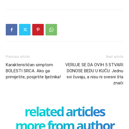
Previous article
Next article
Karakterističan simptom
VERUJE SE DA OVIH 5 STVARI
BOLESTI SRCA. Ako ga
DONOSE BEDU U KUĆU: Jednu
primijetite, posjetite liječnika!
svi čuvaju, a nisu ni svesni šta
znači
related articles
more from author