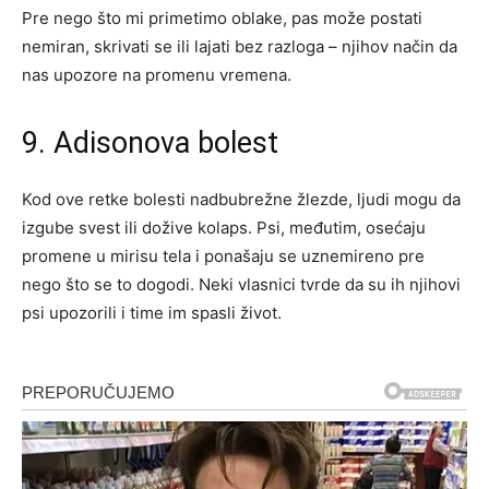
Pre nego što mi primetimo oblake, pas može postati
nemiran, skrivati se ili lajati bez razloga – njihov način da
nas upozore na promenu vremena.
9. Adisonova bolest
Kod ove retke bolesti nadbubrežne žlezde, ljudi mogu da
izgube svest ili dožive kolaps. Psi, međutim, osećaju
promene u mirisu tela i ponašaju se uznemireno pre
nego što se to dogodi. Neki vlasnici tvrde da su ih njihovi
psi upozorili i time im spasli život.