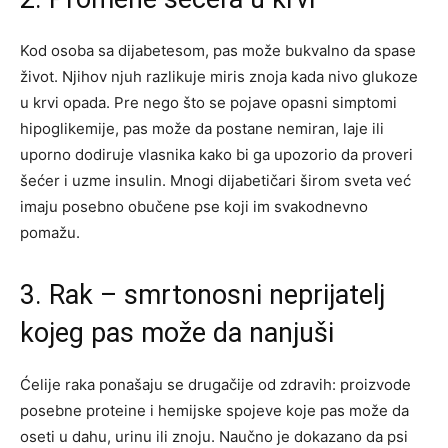
Kod osoba sa dijabetesom, pas može bukvalno da spase
život. Njihov njuh razlikuje miris znoja kada nivo glukoze
u krvi opada. Pre nego što se pojave opasni simptomi
hipoglikemije, pas može da postane nemiran, laje ili
uporno dodiruje vlasnika kako bi ga upozorio da proveri
šećer i uzme insulin. Mnogi dijabetičari širom sveta već
imaju posebno obučene pse koji im svakodnevno
pomažu.
3. Rak – smrtonosni neprijatelj
kojeg pas može da nanjuši
Ćelije raka ponašaju se drugačije od zdravih: proizvode
posebne proteine i hemijske spojeve koje pas može da
oseti u dahu, urinu ili znoju. Naučno je dokazano da psi