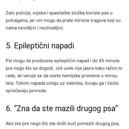
Zato policija, vojska i spasilačke službe koriste pse u
potragama, jer oni mogu da prate mirisne tragove koji su
nama nevidljivi i neuhvatljivi.
5. Epileptični napadi
Psi mogu da predosete epileptični napad i do 45 minuta
pre nego što se dogodi. Još uvek nije jasno kako tačno to
rade, ali veruje se da osete hemijske promene u mirisu
tela. Tokom napada ostaju uz vlasnika, čuvaju ga i često
sprečavaju povrede.
6. “Zna da ste mazili drugog psa”
Ako ste pre nego što ste došli kući pomazili drugog psa,