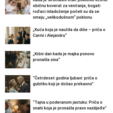
običnu koverat za venčanje, bogati
rođaci mladoženje počeli su da se
smeju „velikodušnom“ poklonu.
„Kuća koja je naučila da diše – priča o
Carmi i Alejandru“
„Kišni dan kada je majka ponovo
pronašla sina“
“Četrdeset godina ljubavi: priča o
gubitku koji je došao prekasno”
“Tajna u poderanom jastuku: Priča o
snahi koja je pronašla pravo naslijeđe”