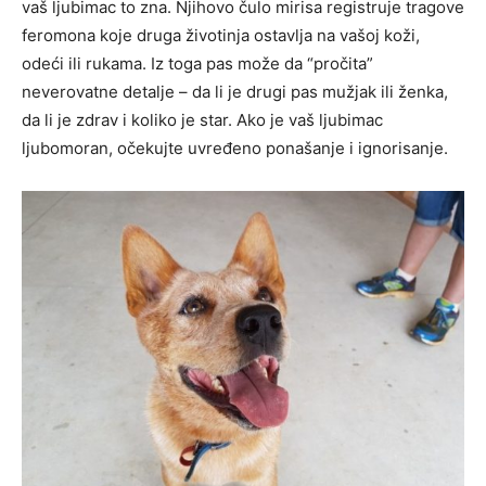
vaš ljubimac to zna. Njihovo čulo mirisa registruje tragove
feromona koje druga životinja ostavlja na vašoj koži,
odeći ili rukama. Iz toga pas može da “pročita”
neverovatne detalje – da li je drugi pas mužjak ili ženka,
da li je zdrav i koliko je star. Ako je vaš ljubimac
ljubomoran, očekujte uvređeno ponašanje i ignorisanje.