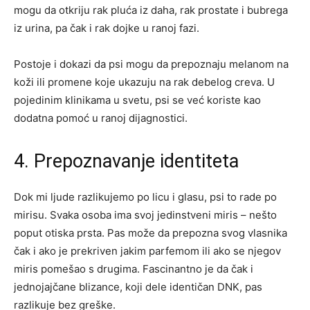
mogu da otkriju rak pluća iz daha, rak prostate i bubrega
iz urina, pa čak i rak dojke u ranoj fazi.
Postoje i dokazi da psi mogu da prepoznaju melanom na
koži ili promene koje ukazuju na rak debelog creva. U
pojedinim klinikama u svetu, psi se već koriste kao
dodatna pomoć u ranoj dijagnostici.
4. Prepoznavanje identiteta
Dok mi ljude razlikujemo po licu i glasu, psi to rade po
mirisu. Svaka osoba ima svoj jedinstveni miris – nešto
poput otiska prsta. Pas može da prepozna svog vlasnika
čak i ako je prekriven jakim parfemom ili ako se njegov
miris pomešao s drugima. Fascinantno je da čak i
jednojajčane blizance, koji dele identičan DNK, pas
razlikuje bez greške.