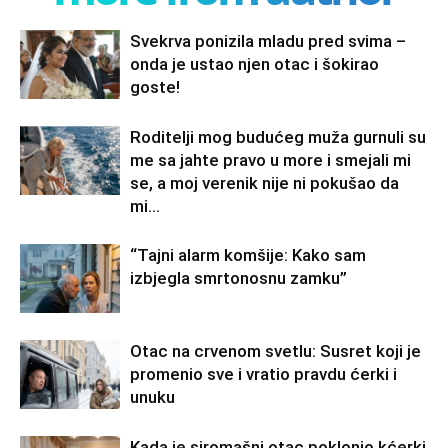
Svekrva ponizila mladu pred svima –
onda je ustao njen otac i šokirao
goste!
Roditelji mog budućeg muža gurnuli su
me sa jahte pravo u more i smejali mi
se, a moj verenik nije ni pokušao da
mi...
“Tajni alarm komšije: Kako sam
izbjegla smrtonosnu zamku”
Otac na crvenom svetlu: Susret koji je
promenio sve i vratio pravdu ćerki i
unuku
Kada je siromašni otac poklonio kćerki