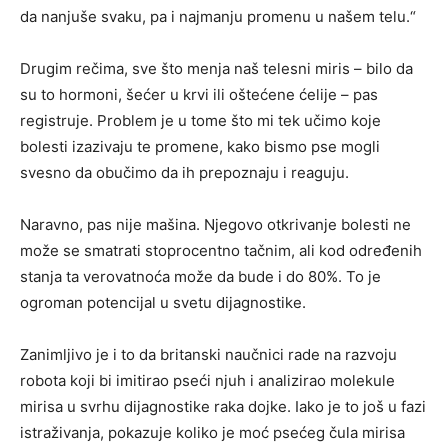
da nanjuše svaku, pa i najmanju promenu u našem telu.“
Drugim rečima, sve što menja naš telesni miris – bilo da
su to hormoni, šećer u krvi ili oštećene ćelije – pas
registruje. Problem je u tome što mi tek učimo koje
bolesti izazivaju te promene, kako bismo pse mogli
svesno da obučimo da ih prepoznaju i reaguju.
Naravno, pas nije mašina. Njegovo otkrivanje bolesti ne
može se smatrati stoprocentno tačnim, ali kod određenih
stanja ta verovatnoća može da bude i do 80%. To je
ogroman potencijal u svetu dijagnostike.
Zanimljivo je i to da britanski naučnici rade na razvoju
robota koji bi imitirao pseći njuh i analizirao molekule
mirisa u svrhu dijagnostike raka dojke. Iako je to još u fazi
istraživanja, pokazuje koliko je moć psećeg čula mirisa