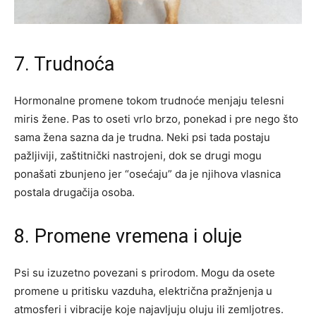
7. Trudnoća
Hormonalne promene tokom trudnoće menjaju telesni
miris žene. Pas to oseti vrlo brzo, ponekad i pre nego što
sama žena sazna da je trudna. Neki psi tada postaju
pažljiviji, zaštitnički nastrojeni, dok se drugi mogu
ponašati zbunjeno jer “osećaju” da je njihova vlasnica
postala drugačija osoba.
8. Promene vremena i oluje
Psi su izuzetno povezani s prirodom. Mogu da osete
promene u pritisku vazduha, električna pražnjenja u
atmosferi i vibracije koje najavljuju oluju ili zemljotres.