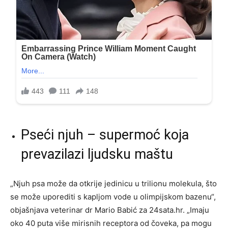
Pseći njuh – supermoć koja
prevazilazi ljudsku maštu
„Njuh psa može da otkrije jedinicu u trilionu molekula, što
se može uporediti s kapljom vode u olimpijskom bazenu“,
objašnjava veterinar dr Mario Babić za 24sata.hr. „Imaju
oko 40 puta više mirisnih receptora od čoveka, pa mogu