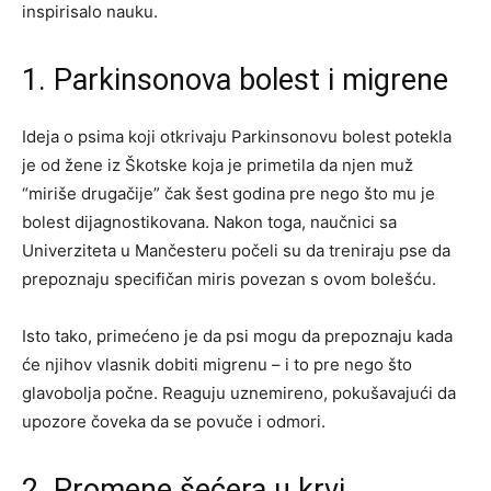
inspirisalo nauku.
1. Parkinsonova bolest i migrene
Ideja o psima koji otkrivaju Parkinsonovu bolest potekla
je od žene iz Škotske koja je primetila da njen muž
“miriše drugačije” čak šest godina pre nego što mu je
bolest dijagnostikovana. Nakon toga, naučnici sa
Univerziteta u Mančesteru počeli su da treniraju pse da
prepoznaju specifičan miris povezan s ovom bolešću.
Isto tako, primećeno je da psi mogu da prepoznaju kada
će njihov vlasnik dobiti migrenu – i to pre nego što
glavobolja počne. Reaguju uznemireno, pokušavajući da
upozore čoveka da se povuče i odmori.
2. Promene šećera u krvi