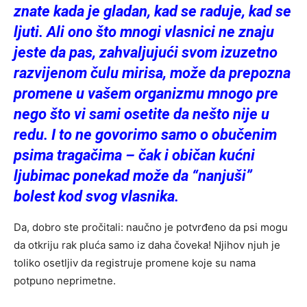
znate kada je gladan, kad se raduje, kad se
ljuti. Ali ono što mnogi vlasnici ne znaju
jeste da pas, zahvaljujući svom izuzetno
razvijenom čulu mirisa, može da prepozna
promene u vašem organizmu mnogo pre
nego što vi sami osetite da nešto nije u
redu. I to ne govorimo samo o obučenim
psima tragačima – čak i običan kućni
ljubimac ponekad može da “nanjuši”
bolest kod svog vlasnika.
Da, dobro ste pročitali: naučno je potvrđeno da psi mogu
da otkriju rak pluća samo iz daha čoveka! Njihov njuh je
toliko osetljiv da registruje promene koje su nama
potpuno neprimetne.