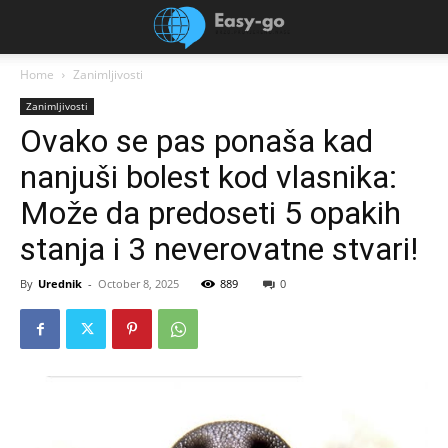
Home
Zanimljivosti
Zanimljivosti
Ovako se pas ponaša kad
nanjuši bolest kod vlasnika:
Može da predoseti 5 opakih
stanja i 3 neverovatne stvari!
By
Urednik
-
October 8, 2025
889
0