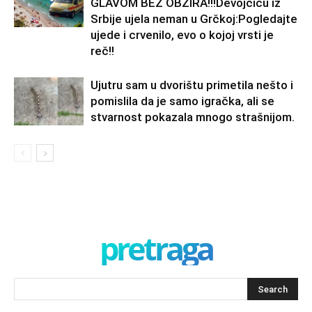
GLAVOM BEZ OBZIRA!!!Devojčicu iz
Srbije ujela neman u Grčkoj:Pogledajte
ujede i crvenilo, evo o kojoj vrsti je
reč!!
Ujutru sam u dvorištu primetila nešto i
pomislila da je samo igračka, ali se
stvarnost pokazala mnogo strašnijom.
pretraga