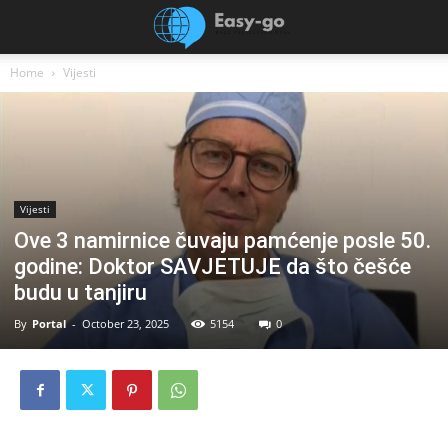
Home
Vijesti
Vijesti
Ove 3 namirnice čuvaju pamćenje posle 50.
godine: Doktor SAVJETUJE da što češće
budu u tanjiru
By
Portal
-
October 23, 2025
5154
0