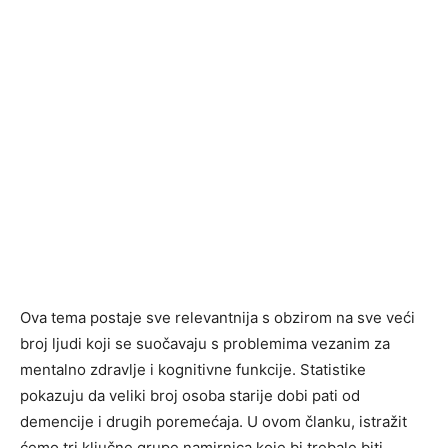
Ova tema postaje sve relevantnija s obzirom na sve veći
broj ljudi koji se suočavaju s problemima vezanim za
mentalno zdravlje i kognitivne funkcije. Statistike
pokazuju da veliki broj osoba starije dobi pati od
demencije i drugih poremećaja. U ovom članku, istražit
ćemo tri ključne grupe namirnica koje bi trebale biti