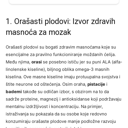
1. Orašasti plodovi: Izvor zdravih
masnoća za mozak
Orašasti plodovi su bogati zdravim masnoćama koje su
esencijalne za pravilno funkcioniranje moždanih ćelija.
Među njima,
orasi
se posebno ističu jer su puni ALA (alfa-
linolenske kiseline), biljnog oblika omega-3 masnih
kiselina. Ove masne kiseline imaju protuupalna svojstva i
štite neurone od oštećenja. Osim oraha,
pistacije
i
bademi
takođe su odličan izbor, s obzirom na to da
sadrže proteine, magnezij i antioksidanse koji podržavaju
mentalnu izdržljivost i koncentraciju. Na primjer,
istraživanja su pokazala da su osobe koje redovno
konzumiraju orašaste plodove manje podložne razvoju