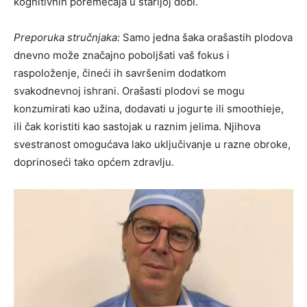
kognitivnih poremećaja u starijoj dobi.
Preporuka stručnjaka:
Samo jedna šaka orašastih plodova
dnevno može značajno poboljšati vaš fokus i
raspoloženje, čineći ih savršenim dodatkom
svakodnevnoj ishrani. Orašasti plodovi se mogu
konzumirati kao užina, dodavati u jogurte ili smoothieje,
ili čak koristiti kao sastojak u raznim jelima. Njihova
svestranost omogućava lako uključivanje u razne obroke,
doprinoseći tako općem zdravlju.