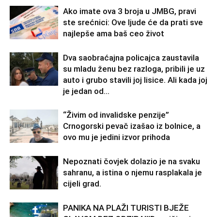
Ako imate ova 3 broja u JMBG, pravi
ste srećnici: Ove ljude će da prati sve
najlepše ama baš ceo život
Dva saobraćajna policajca zaustavila
su mladu ženu bez razloga, pribili je uz
auto i grubo stavili joj lisice. Ali kada joj
je jedan od...
“Živim od invalidske penzije”
Crnogorski pevač izašao iz bolnice, a
ovo mu je jedini izvor prihoda
Nepoznati čovjek dolazio je na svaku
sahranu, a istina o njemu rasplakala je
cijeli grad.
PANIKA NA PLAŽI TURISTI BJEŽE