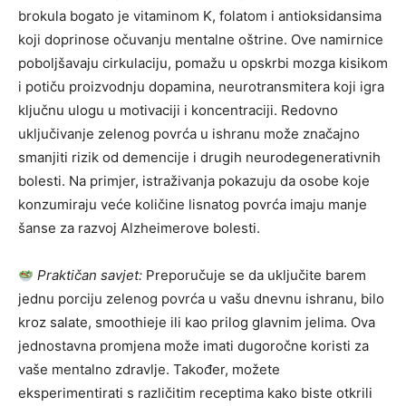
brokula bogato je vitaminom K, folatom i antioksidansima
koji doprinose očuvanju mentalne oštrine. Ove namirnice
poboljšavaju cirkulaciju, pomažu u opskrbi mozga kisikom
i potiču proizvodnju dopamina, neurotransmitera koji igra
ključnu ulogu u motivaciji i koncentraciji.
Redovno
uključivanje zelenog povrća u ishranu može značajno
smanjiti rizik od demencije i drugih neurodegenerativnih
bolesti. Na primjer, istraživanja pokazuju da osobe koje
konzumiraju veće količine lisnatog povrća imaju manje
šanse za razvoj Alzheimerove bolesti.
Praktičan savjet:
Preporučuje se da uključite barem
jednu porciju zelenog povrća u vašu dnevnu ishranu, bilo
kroz salate, smoothieje ili kao prilog glavnim jelima. Ova
jednostavna promjena može imati dugoročne koristi za
vaše mentalno zdravlje. Također, možete
eksperimentirati s različitim receptima kako biste otkrili