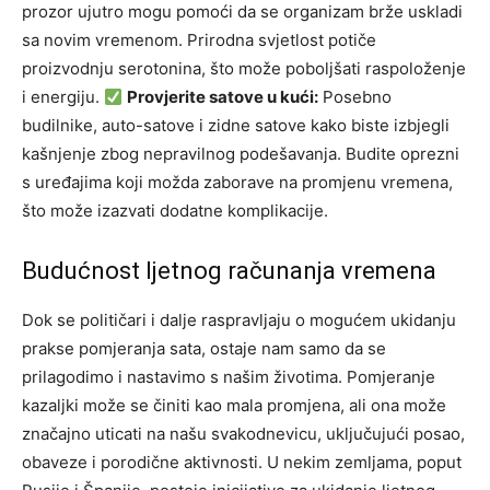
prozor ujutro mogu pomoći da se organizam brže uskladi
sa novim vremenom. Prirodna svjetlost potiče
proizvodnju serotonina, što može poboljšati raspoloženje
i energiju.
Provjerite satove u kući:
Posebno
budilnike, auto-satove i zidne satove kako biste izbjegli
kašnjenje zbog nepravilnog podešavanja. Budite oprezni
s uređajima koji možda zaborave na promjenu vremena,
što može izazvati dodatne komplikacije.
Budućnost ljetnog računanja vremena
Dok se političari i dalje raspravljaju o mogućem ukidanju
prakse pomjeranja sata, ostaje nam samo da se
prilagodimo i nastavimo s našim životima. Pomjeranje
kazaljki može se činiti kao mala promjena, ali ona može
značajno uticati na našu svakodnevicu, uključujući posao,
obaveze i porodične aktivnosti.
U nekim zemljama, poput