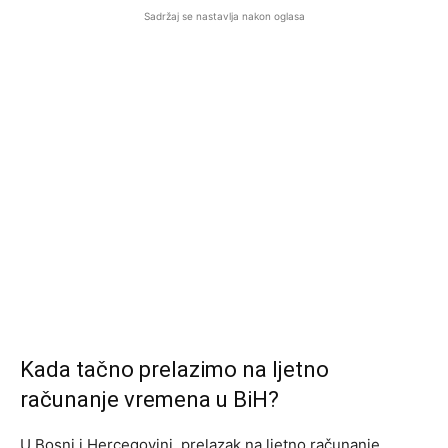
Sadržaj se nastavlja nakon oglasa
Kada tačno prelazimo na ljetno
računanje vremena u BiH?
U Bosni i Hercegovini, prelazak na ljetno računanje