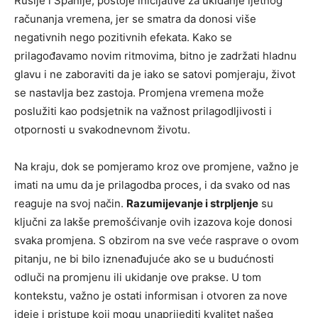
Rusije i Španije, postoje inicijative za ukidanje ljetnog
računanja vremena, jer se smatra da donosi više
negativnih nego pozitivnih efekata. Kako se
prilagođavamo novim ritmovima, bitno je zadržati hladnu
glavu i ne zaboraviti da je iako se satovi pomjeraju, život
se nastavlja bez zastoja.
Promjena vremena može
poslužiti kao podsjetnik na važnost prilagodljivosti i
otpornosti u svakodnevnom životu.
Na kraju, dok se pomjeramo kroz ove promjene, važno je
imati na umu da je prilagodba proces, i da svako od nas
reaguje na svoj način.
Razumijevanje i strpljenje
su
ključni za lakše premošćivanje ovih izazova koje donosi
svaka promjena. S obzirom na sve veće rasprave o ovom
pitanju, ne bi bilo iznenađujuće ako se u budućnosti
odluči na promjenu ili ukidanje ove prakse. U tom
kontekstu, važno je ostati informisan i otvoren za nove
ideje i pristupe koji mogu unaprijediti kvalitet našeg