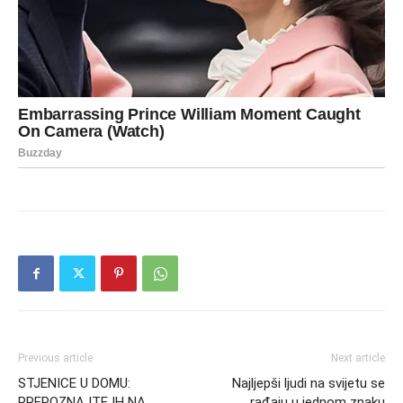
Previous article
Next article
STJENICE U DOMU:
Najljepši ljudi na svijetu se
PREPOZNAJTE IH NA
rađaju u jednom znaku