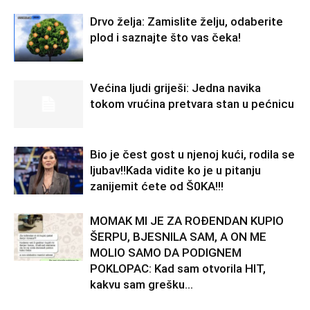
Drvo želja: Zamislite želju, odaberite
plod i saznajte što vas čeka!
Većina ljudi griješi: Jedna navika
tokom vrućina pretvara stan u pećnicu
Bio je čest gost u njenoj kući, rodila se
ljubav!!Kada vidite ko je u pitanju
zanijemit ćete od Š0KA!!!
MOMAK MI JE ZA ROĐENDAN KUPIO
ŠERPU, BJESNILA SAM, A ON ME
MOLIO SAMO DA PODIGNEM
POKLOPAC: Kad sam otvorila HIT,
kakvu sam grešku...