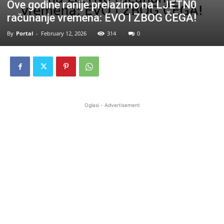
Ove godine ranije prelazimo na LJETN0
računanje vremena: EVO I ZBOG ČEGA!
By
Portal
-
February 12, 2026
314
0
Oglasi - Advertisement