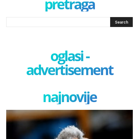
pretraga
oglasi -
advertisement
najnovije