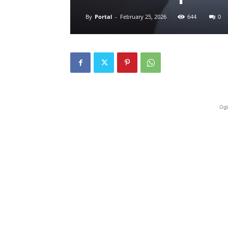
By
Portal
-
February 25, 2026
644
0
Ogl