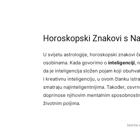
Horoskopski Znakovi s Na
U svijetu astrologije, horoskopski znakovi č
osobinama. Kada govorimo o
inteligenciji
, 
da je inteligencija složen pojam koji obuhvat
i kreativnu inteligenciju, u ovom članku ist
smatraju najinteligentnijima. Također, osvr
doprinose njihovim mentalnim sposobnostima
životnim poljima.
Sadržaj 