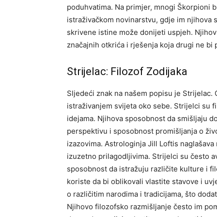
poduhvatima. Na primjer, mnogi Škorpioni biraj
istraživačkom novinarstvu, gdje im njihova s
skrivene istine može donijeti uspjeh. Njihov
značajnih otkrića i rješenja koja drugi ne bi p
Strijelac: Filozof Zodijaka
Sljedeći znak na našem popisu je Strijelac.
istraživanjem svijeta oko sebe. Strijelci su f
idejama. Njihova sposobnost da smišljaju dom
perspektivu i sposobnost promišljanja o živ
izazovima. Astrologinja Jill Loftis naglašav
izuzetno prilagodljivima. Strijelci su često 
sposobnost da istražuju različite kulture i f
koriste da bi oblikovali vlastite stavove i uvj
o različitim narodima i tradicijama, što dod
Njihovo filozofsko razmišljanje često im poma