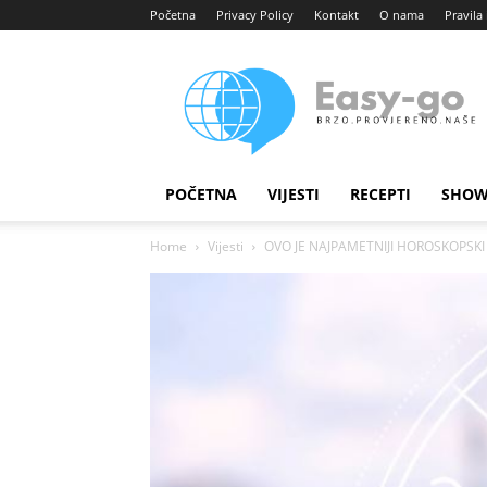
Početna
Privacy Policy
Kontakt
O nama
Pravila 
Easy
portal
POČETNA
VIJESTI
RECEPTI
SHOW
Home
Vijesti
OVO JE NAJPAMETNIJI HOROSKOPSKI ZN