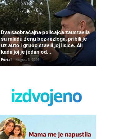
Dva saobraćajna policajca zaustavila
su mladu ženu bez razloga, pribili je
uz auto i grubo stavili joj lisice. Ali
kada joj je jedan od...
Portal
-
August 8, 2026
izdvojeno