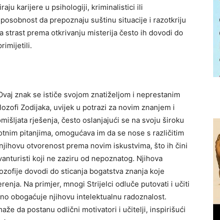
u karijere u psihologiji, kriminalistici ili
posobnost da prepoznaju suštinu situacije i razotkriju
a strast prema otkrivanju misterija često ih dovodi do
rimijetili.
 Ovaj znak se ističe svojom znatiželjom i neprestanim
ilozofi Zodijaka, uvijek u potrazi za novim znanjem i
išljata rješenja, često oslanjajući se na svoju široku
otnim pitanjima, omogućava im da se nose s različitim
a njihovu otvorenost prema novim iskustvima, što ih čini
avanturisti koji ne zaziru od nepoznatog. Njihova
ilozofije dovodi do sticanja bogatstva znanja koje
erenja. Na primjer, mnogi Strijelci odluče putovati i učiti
atno obogaćuje njihovu intelektualnu radoznalost.
že da postanu odlični motivatori i učitelji, inspirišući