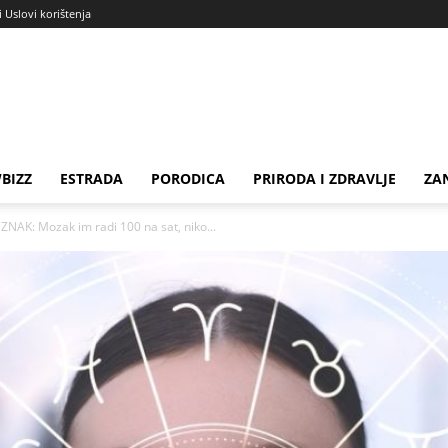
i Uslovi korištenja
BIZZ
ESTRADA
PORODICA
PRIRODA I ZDRAVLJE
ZA
AK: Mozak im radi 100 na sat, niko...