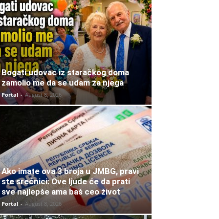
Bogati udovac iz staračkog doma
zamolio me da se udam za njega
Portal
-
August 8, 2026
Ako imate ova 3 broja u JMBG, pravi
ste srećnici: Ove ljude će da prati
sve najlepše ama baš ceo život
Portal
-
August 8, 2026