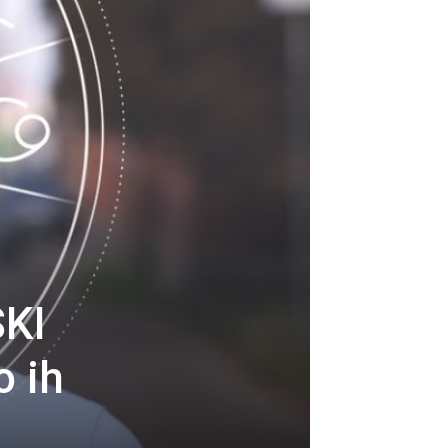
KI
o ih