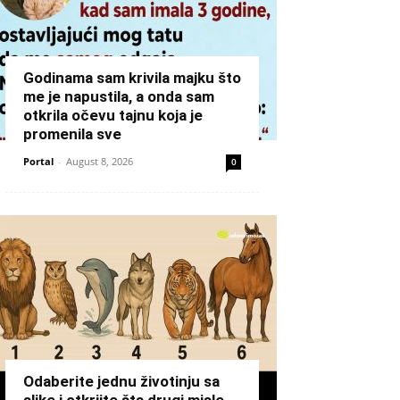
Godinama sam krivila majku što
me je napustila, a onda sam
otkrila očevu tajnu koja je
promenila sve
Portal
-
August 8, 2026
0
Odaberite jednu životinju sa