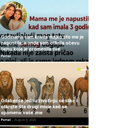
Godinama sam krivila majku što me je
napustila, a onda sam otkrila očevu
tajnu koja je promenila sve
Portal
-
August 8, 2026
Odaberite jednu životinju sa slike i
otkrijte šta drugi misle kad se
spomene vaše ime
Portal
-
August 8, 2026