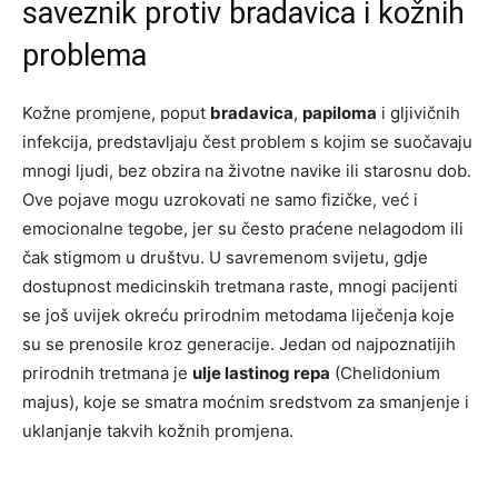
saveznik protiv bradavica i kožnih
problema
Kožne promjene, poput
bradavica
,
papiloma
i gljivičnih
infekcija, predstavljaju čest problem s kojim se suočavaju
mnogi ljudi, bez obzira na životne navike ili starosnu dob.
Ove pojave mogu uzrokovati ne samo fizičke, već i
emocionalne tegobe, jer su često praćene nelagodom ili
čak stigmom u društvu. U savremenom svijetu, gdje
dostupnost medicinskih tretmana raste, mnogi pacijenti
se još uvijek okreću prirodnim metodama liječenja koje
su se prenosile kroz generacije. Jedan od najpoznatijih
prirodnih tretmana je
ulje lastinog repa
(Chelidonium
majus), koje se smatra moćnim sredstvom za smanjenje i
uklanjanje takvih kožnih promjena.