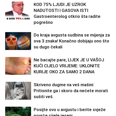
KOD 75% LJUDI JE UZROK
NADUTOSTI I GASOVA ISTI:
Gastroenterolog otkrio šta radite
pogrešno
Do kraja avgusta sudbina se mijenja za
ova 3 znaka! Konačno dobijaju ono što
su dugo čekali
Ne bacajte pare, LIJEK JE U VAŠOJ
KUĆI CIJELO VRIJEME: UKLONITE
KURIJE OKO ZA SAMO 2 DANA
Skriveno dugme na veš mašini:
Pritisnite ga i skoro da nećete morati
sušiti veš.
Posijte ovo u avgustu i berite svježe
povrće cijele jeseni