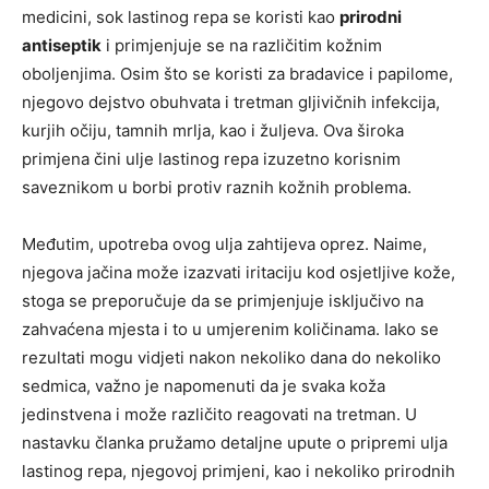
medicini, sok lastinog repa se koristi kao
prirodni
antiseptik
i primjenjuje se na različitim kožnim
oboljenjima. Osim što se koristi za bradavice i papilome,
njegovo dejstvo obuhvata i tretman gljivičnih infekcija,
kurjih očiju, tamnih mrlja, kao i žuljeva. Ova široka
primjena čini ulje lastinog repa izuzetno korisnim
saveznikom u borbi protiv raznih kožnih problema.
Međutim, upotreba ovog ulja zahtijeva oprez. Naime,
njegova jačina može izazvati iritaciju kod osjetljive kože,
stoga se preporučuje da se primjenjuje isključivo na
zahvaćena mjesta i to u umjerenim količinama. Iako se
rezultati mogu vidjeti nakon nekoliko dana do nekoliko
sedmica, važno je napomenuti da je svaka koža
jedinstvena i može različito reagovati na tretman. U
nastavku članka pružamo detaljne upute o pripremi ulja
lastinog repa, njegovoj primjeni, kao i nekoliko prirodnih