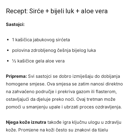
Recept: Sirće + bijeli luk + aloe vera
Sastojci:
1 kašičica jabukovog sirćeta
polovina zdrobljenog češnja bijelog luka
½ kašičice gela aloe vera
Priprema:
Svi sastojci se dobro izmiješaju do dobijanja
homogene smjese. Ova smjesa se zatim nanosi direktno
na zahvaćeno područje i prekriva gazom ili flasterom,
ostavljajući da djeluje preko noći. Ovaj tretman može
pomoći u smanjenju upale i ubrzati proces ozdravljenja.
Njega kože iznutra
takođe igra ključnu ulogu u zdravlju
kože. Promjene na koži često su znakovi da tijelu