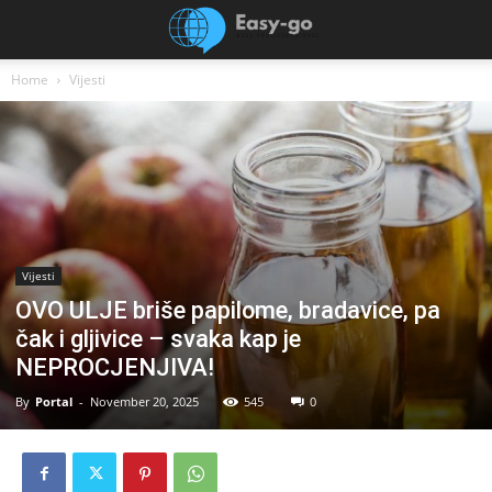
Home
Vijesti
Vijesti
OVO ULJE briše papilome, bradavice, pa
čak i gljivice – svaka kap je
NEPROCJENJIVA!
By
Portal
-
November 20, 2025
545
0