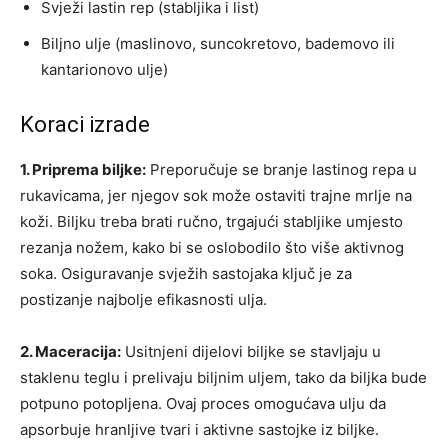
Svježi lastin rep (stabljika i list)
Biljno ulje (maslinovo, suncokretovo, bademovo ili
kantarionovo ulje)
Koraci izrade
1. Priprema biljke:
Preporučuje se branje lastinog repa u
rukavicama, jer njegov sok može ostaviti trajne mrlje na
koži. Biljku treba brati ručno, trgajući stabljike umjesto
rezanja nožem, kako bi se oslobodilo što više aktivnog
soka. Osiguravanje svježih sastojaka ključ je za
postizanje najbolje efikasnosti ulja.
2. Maceracija:
Usitnjeni dijelovi biljke se stavljaju u
staklenu teglu i prelivaju biljnim uljem, tako da biljka bude
potpuno potopljena. Ovaj proces omogućava ulju da
apsorbuje hranljive tvari i aktivne sastojke iz biljke.