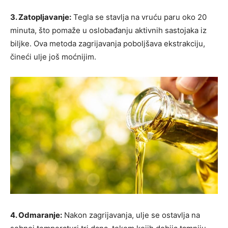
3. Zatopljavanje:
Tegla se stavlja na vruću paru oko 20
minuta, što pomaže u oslobađanju aktivnih sastojaka iz
biljke. Ova metoda zagrijavanja poboljšava ekstrakciju,
čineći ulje još moćnijim.
4. Odmaranje:
Nakon zagrijavanja, ulje se ostavlja na