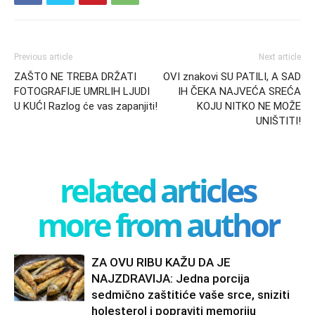
Previous article
Next article
ZAŠTO NE TREBA DRŽATI
OVI znakovi SU PATILI, A SAD
FOTOGRAFIJE UMRLIH LJUDI
IH ČEKA NAJVEĆA SREĆA
U KUĆI Razlog će vas zapanjiti!
KOJU NITKO NE MOŽE
UNIŠTITI!
related articles
more from author
ZA OVU RIBU KAŽU DA JE
NAJZDRAVIJA: Jedna porcija
sedmično zaštitiće vaše srce, sniziti
holesterol i popraviti memoriju