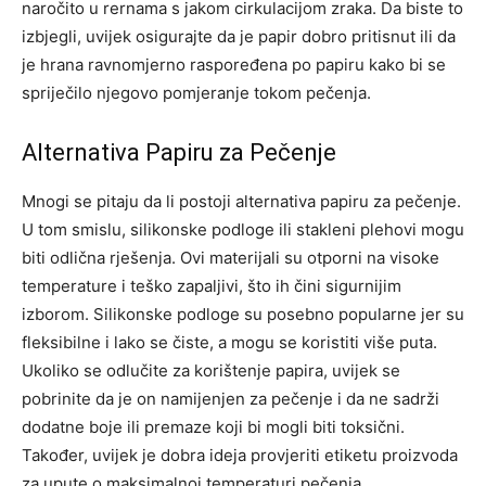
naročito u rernama s jakom cirkulacijom zraka. Da biste to
izbjegli, uvijek osigurajte da je papir dobro pritisnut ili da
je hrana ravnomjerno raspoređena po papiru kako bi se
spriječilo njegovo pomjeranje tokom pečenja.
Alternativa Papiru za Pečenje
Mnogi se pitaju da li postoji alternativa papiru za pečenje.
U tom smislu, silikonske podloge ili stakleni plehovi mogu
biti odlična rješenja. Ovi materijali su otporni na visoke
temperature i teško zapaljivi, što ih čini sigurnijim
izborom.
Silikonske podloge su posebno popularne jer su
fleksibilne i lako se čiste, a mogu se koristiti više puta.
Ukoliko se odlučite za korištenje papira, uvijek se
pobrinite da je on namijenjen za pečenje i da ne sadrži
dodatne boje ili premaze koji bi mogli biti toksični.
Također, uvijek je dobra ideja provjeriti etiketu proizvoda
za upute o maksimalnoj temperaturi pečenja.