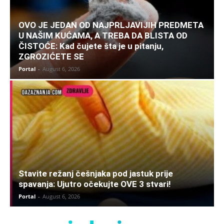
OVO JE JEDAN OD NAJPRLJAVIJIH PREDMETA
U NAŠIM KUĆAMA, A TREBA DA BLISTA OD
ČISTOĆE: Kad čujete šta je u pitanju,
ZGROZIĆETE SE
Portal
-
August 6, 2026
Stavite režanj češnjaka pod jastuk prije
spavanja: Ujutro očekujte OVE 3 stvari!
Portal
-
August 6, 2026