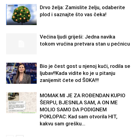
Drvo želja: Zamislite želju, odaberite
plod i saznajte što vas čeka!
Većina ljudi griješi: Jedna navika
tokom vrućina pretvara stan u pećnicu
Bio je čest gost u njenoj kući, rodila se
ljubav!!Kada vidite ko je u pitanju
zanijemit ćete od Š0KA!!!
MOMAK MI JE ZA ROĐENDAN KUPIO
ŠERPU, BJESNILA SAM, A ON ME
MOLIO SAMO DA PODIGNEM
POKLOPAC: Kad sam otvorila HIT,
kakvu sam grešku...