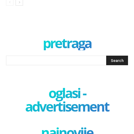
pretraga
oglasi -
advertisement
najnovije