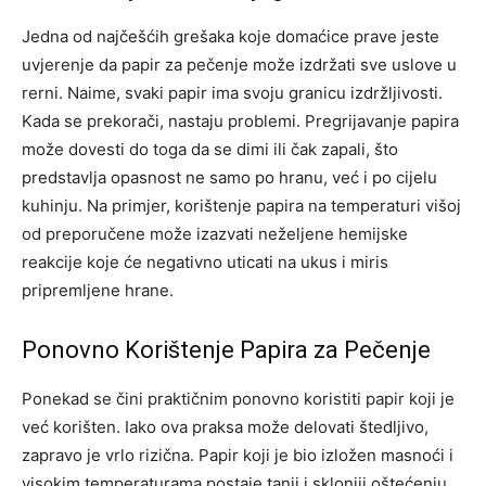
Jedna od najčešćih grešaka koje domaćice prave jeste
uvjerenje da papir za pečenje može izdržati sve uslove u
rerni. Naime, svaki papir ima svoju granicu izdržljivosti.
Kada se prekorači, nastaju problemi. Pregrijavanje papira
može dovesti do toga da se dimi ili čak zapali, što
predstavlja opasnost ne samo po hranu, već i po cijelu
kuhinju. Na primjer, korištenje papira na temperaturi višoj
od preporučene može izazvati neželjene hemijske
reakcije koje će negativno uticati na ukus i miris
pripremljene hrane.
Ponovno Korištenje Papira za Pečenje
Ponekad se čini praktičnim ponovno koristiti papir koji je
već korišten. Iako ova praksa može delovati štedljivo,
zapravo je vrlo rizična. Papir koji je bio izložen masnoći i
visokim temperaturama postaje tanji i skloniji oštećenju.