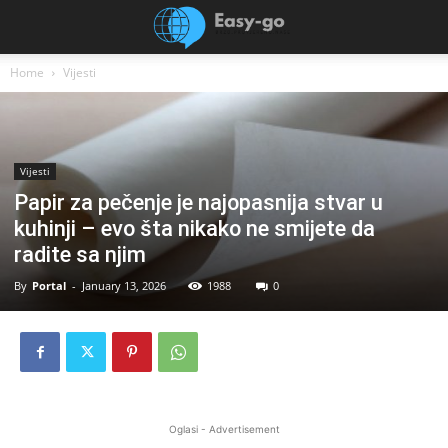
Home
Vijesti
Vijesti
Papir za pečenje je najopasnija stvar u
kuhinji – evo šta nikako ne smijete da
radite sa njim
By
Portal
-
January 13, 2026
1988
0
Oglasi - Advertisement