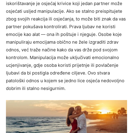
iskorištavanje je osjećaj krivice koji jedan partner može
osjećati usljed manipulacije. Ako se stalno preispitujete
zbog svojih reakcija ili osjećanja, to može biti znak da vas
partner pokušava kontrolirati. Prava ljubav ne koristi
emocije kao alat — ona ih poštuje i njeguje.
Osobe koje
manipuliraju emocijama obično ne žele izgraditi zdrav
odnos, već traže načine kako da vas drže pod svojom
kontrolom. Manipulacija može uključivati emocionalno
ucjenjivanje, gdje osoba koristi prijetnje ili povlačenje
ljubavi da bi postigla određene ciljeve.
Ovo stvara
patološki odnos u kojem se jedno lice osjeća nedovoljno
dobrim ili stalno nesigurnim.