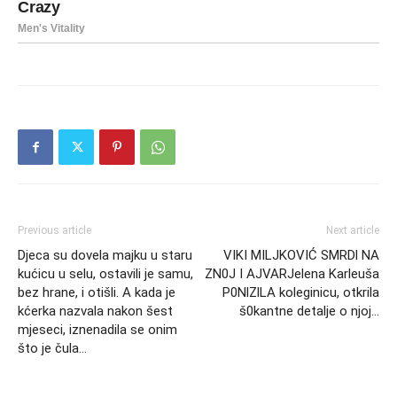
Previous article
Next article
Djeca su dovela majku u staru
VIKI MILJKOVIĆ SMRDl NA
kućicu u selu, ostavili je samu,
ZN0J I AJVARJelena Karleuša
bez hrane, i otišli. A kada je
P0NlZlLA koleginicu, otkrila
kćerka nazvala nakon šest
š0kantne detalje o njoj…
mjeseci, iznenadila se onim
što je čula…