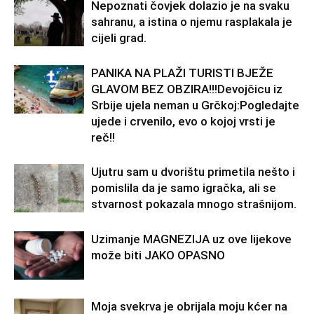
Nepoznati čovjek dolazio je na svaku
sahranu, a istina o njemu rasplakala je
cijeli grad.
PANIKA NA PLAŽI TURISTI BJEŽE
GLAVOM BEZ OBZIRA!!!Devojčicu iz
Srbije ujela neman u Grčkoj:Pogledajte
ujede i crvenilo, evo o kojoj vrsti je
reč!!
Ujutru sam u dvorištu primetila nešto i
pomislila da je samo igračka, ali se
stvarnost pokazala mnogo strašnijom.
Uzimanje MAGNEZIJA uz ove lijekove
može biti JAKO OPASNO
Moja svekrva je obrijala moju kćer na