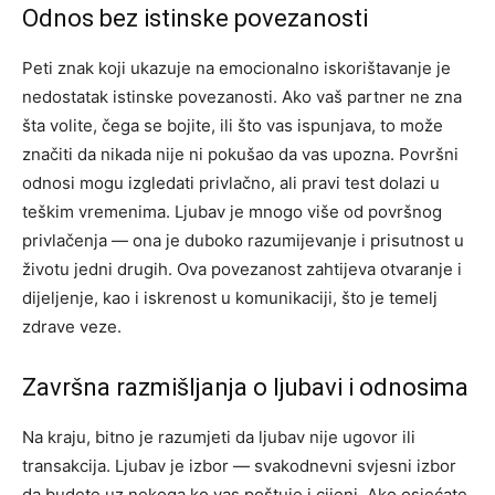
Odnos bez istinske povezanosti
Peti znak koji ukazuje na emocionalno iskorištavanje je
nedostatak istinske povezanosti. Ako vaš partner ne zna
šta volite, čega se bojite, ili što vas ispunjava, to može
značiti da nikada nije ni pokušao da vas upozna. Površni
odnosi mogu izgledati privlačno, ali pravi test dolazi u
teškim vremenima.
Ljubav je mnogo više od površnog
privlačenja — ona je duboko razumijevanje i prisutnost u
životu jedni drugih. Ova povezanost zahtijeva otvaranje i
dijeljenje, kao i iskrenost u komunikaciji, što je temelj
zdrave veze.
Završna razmišljanja o ljubavi i odnosima
Na kraju, bitno je razumjeti da ljubav nije ugovor ili
transakcija. Ljubav je izbor — svakodnevni svjesni izbor
da budete uz nekoga ko vas poštuje i cijeni. Ako osjećate