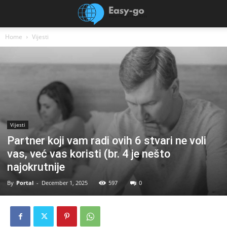
Home
Vijesti
Vijesti
Partner koji vam radi ovih 6 stvari ne voli
vas, već vas koristi (br. 4 je nešto
najokrutnije
By
Portal
-
December 1, 2025
597
0