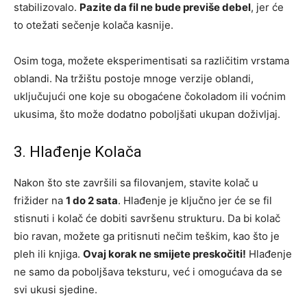
stabilizovalo.
Pazite da fil ne bude previše debel
, jer će
to otežati sečenje kolača kasnije.
Osim toga, možete eksperimentisati sa različitim vrstama
oblandi. Na tržištu postoje mnoge verzije oblandi,
uključujući one koje su obogaćene čokoladom ili voćnim
ukusima, što može dodatno poboljšati ukupan doživljaj.
3. Hlađenje Kolača
Nakon što ste završili sa filovanjem, stavite kolač u
frižider na
1 do 2 sata
. Hlađenje je ključno jer će se fil
stisnuti i kolač će dobiti savršenu strukturu. Da bi kolač
bio ravan, možete ga pritisnuti nečim teškim, kao što je
pleh ili knjiga.
Ovaj korak ne smijete preskočiti!
Hlađenje
ne samo da poboljšava teksturu, već i omogućava da se
svi ukusi sjedine.