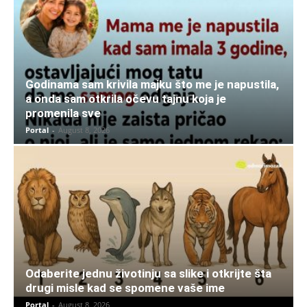
Godinama sam krivila majku što me je napustila,
a onda sam otkrila očevu tajnu koja je
promenila sve
Portal
-
August 8, 2026
Odaberite jednu životinju sa slike i otkrijte šta
drugi misle kad se spomene vaše ime
Portal
-
August 8, 2026