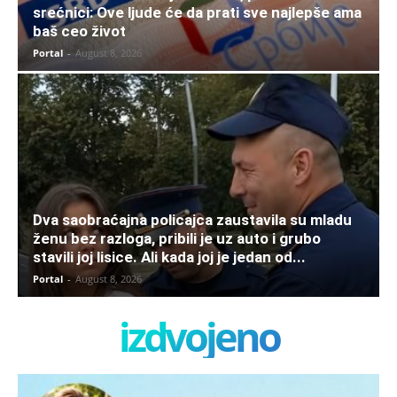
srećnici: Ove ljude će da prati sve najlepše ama
baš ceo život
Portal
-
August 8, 2026
Dva saobraćajna policajca zaustavila su mladu
ženu bez razloga, pribili je uz auto i grubo
stavili joj lisice. Ali kada joj je jedan od...
Portal
-
August 8, 2026
izdvojeno