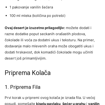
1 pakovanje vanilin šećera
100 ml mleka (količina po potrebi)
Ovaj desert je izuzetno prilagodljiv:
možete dodati i
razne dodatke poput seckanih orašastih plodova,
čokolade ili voća za dodatni ukus i teksturu. Na primer,
dodavanje malo mlevenih oraha može obogatiti ukus i
dodati hrskavost, dok komadići čokolade mogu učiniti
desert još primamljivijim.
Priprema Kolača
1. Priprema Fila
Prvi korak u pripremi ovog kolača je izrada fila. U većoj
posudi, pomešajte
kiselu pavlaku
,
šećer u prahu
i
vanilin