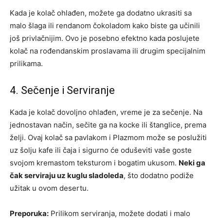
Kada je kolač ohlađen, možete ga dodatno ukrasiti sa
malo šlaga ili rendanom čokoladom kako biste ga učinili
još privlačnijim. Ovo je posebno efektno kada poslujete
kolač na rođendanskim proslavama ili drugim specijalnim
prilikama.
4. Sečenje i Serviranje
Kada je kolač dovoljno ohlađen, vreme je za sečenje. Na
jednostavan način, sečite ga na kocke ili štanglice, prema
želji. Ovaj kolač sa pavlakom i Plazmom može se poslužiti
uz šolju kafe ili čaja i sigurno će oduševiti vaše goste
svojom kremastom teksturom i bogatim ukusom.
Neki ga
čak serviraju uz kuglu sladoleda
, što dodatno podiže
užitak u ovom desertu.
Preporuka:
Prilikom serviranja, možete dodati i malo