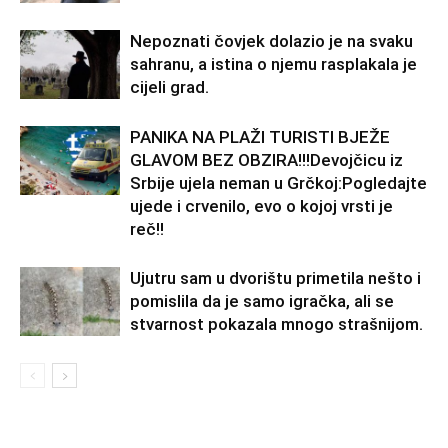
Nepoznati čovjek dolazio je na svaku
sahranu, a istina o njemu rasplakala je
cijeli grad.
PANIKA NA PLAŽI TURISTI BJEŽE
GLAVOM BEZ OBZIRA!!!Devojčicu iz
Srbije ujela neman u Grčkoj:Pogledajte
ujede i crvenilo, evo o kojoj vrsti je
reč!!
Ujutru sam u dvorištu primetila nešto i
pomislila da je samo igračka, ali se
stvarnost pokazala mnogo strašnijom.