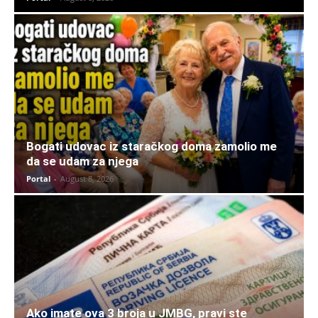
Bogati udovac iz staračkog doma zamolio me
da se udam za njega
Portal
-
August 8, 2026
Ako imate ova 3 broja u JMBG, pravi ste