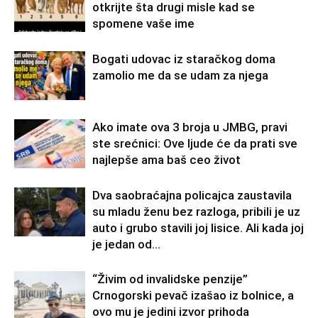
otkrijte šta drugi misle kad se
spomene vaše ime
Bogati udovac iz staračkog doma
zamolio me da se udam za njega
Ako imate ova 3 broja u JMBG, pravi
ste srećnici: Ove ljude će da prati sve
najlepše ama baš ceo život
Dva saobraćajna policajca zaustavila
su mladu ženu bez razloga, pribili je uz
auto i grubo stavili joj lisice. Ali kada joj
je jedan od...
“Živim od invalidske penzije”
Crnogorski pevač izašao iz bolnice, a
ovo mu je jedini izvor prihoda