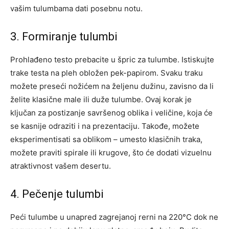
vašim tulumbama dati posebnu notu.
3. Formiranje tulumbi
Prohlađeno testo prebacite u špric za tulumbe. Istiskujte
trake testa na pleh obložen pek-papirom. Svaku traku
možete preseći nožićem na željenu dužinu, zavisno da li
želite klasične male ili duže tulumbe. Ovaj korak je
ključan za postizanje savršenog oblika i veličine, koja će
se kasnije odraziti i na prezentaciju.
Takođe, možete
eksperimentisati sa oblikom – umesto klasičnih traka,
možete praviti spirale ili krugove, što će dodati vizuelnu
atraktivnost vašem desertu.
4. Pečenje tulumbi
Peći tulumbe u unapred zagrejanoj rerni na 220°C dok ne