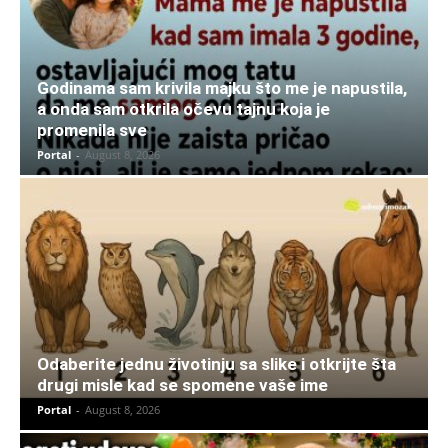
Godinama sam krivila majku što me je napustila,
a onda sam otkrila očevu tajnu koja je
promenila sve
Portal
-
August 8, 2026
Odaberite jednu životinju sa slike i otkrijte šta
drugi misle kad se spomene vaše ime
Portal
-
August 8, 2026