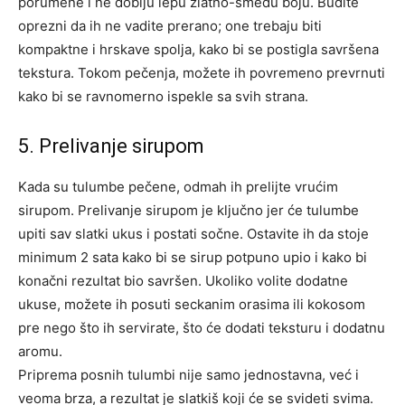
porumene i ne dobiju lepu zlatno-smeđu boju. Budite
oprezni da ih ne vadite prerano; one trebaju biti
kompaktne i hrskave spolja, kako bi se postigla savršena
tekstura.
Tokom pečenja, možete ih povremeno prevrnuti
kako bi se ravnomerno ispekle sa svih strana.
5. Prelivanje sirupom
Kada su tulumbe pečene, odmah ih prelijte vrućim
sirupom. Prelivanje sirupom je ključno jer će tulumbe
upiti sav slatki ukus i postati sočne. Ostavite ih da stoje
minimum 2 sata kako bi se sirup potpuno upio i kako bi
konačni rezultat bio savršen.
Ukoliko volite dodatne
ukuse, možete ih posuti seckanim orasima ili kokosom
pre nego što ih servirate, što će dodati teksturu i dodatnu
aromu.
Priprema posnih tulumbi nije samo jednostavna, već i
veoma brza, a rezultat je slatkiš koji će se svideti svima.