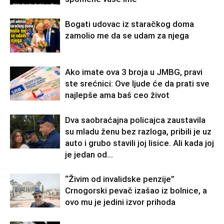
Bogati udovac iz staračkog doma
zamolio me da se udam za njega
Ako imate ova 3 broja u JMBG, pravi
ste srećnici: Ove ljude će da prati sve
najlepše ama baš ceo život
Dva saobraćajna policajca zaustavila
su mladu ženu bez razloga, pribili je uz
auto i grubo stavili joj lisice. Ali kada joj
je jedan od...
“Živim od invalidske penzije”
Crnogorski pevač izašao iz bolnice, a
ovo mu je jedini izvor prihoda