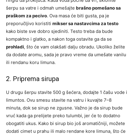
ringlu da proključa. Kada voda počne da vri, sklonite
šerpu sa vatre i odmah umešajte
brašno pomešano sa
praškom za pecivo
. Ova masa će biti gusta, pa je
preporučljivo koristiti
mikser sa nastavcima za testo
kako biste sve dobro sjediniti. Testo treba da bude
kompaktno i glatko, a nakon toga ostavite ga da se
prohladi
, što će vam olakšati dalju obradu. Ukoliko želite
da dodate aromu, sada je pravo vreme da umešate vanilu
ili rendanu koru limuna.
2. Priprema sirupa
U drugu šerpu stavite 500 g šećera, dodajte 1 čašu vode i
limuntos. Ovu smesu stavite na vatru i kuvajte 7–8
minuta, dok se sirup ne zgusne. Važno je da sirup bude
vruć kada ga prelijete preko tulumbi, jer će to dodatno
obogatiti ukus. Kako bi sirup bio još aromatičniji, možete
dodati cimet u prahu ili malo rendane kore limuna, što će