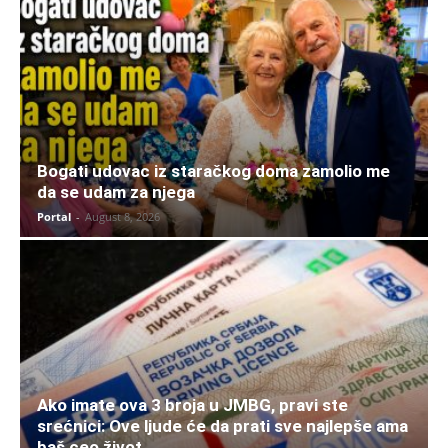
Bogati udovac iz staračkog doma zamolio me
da se udam za njega
Portal
-
August 8, 2026
Ako imate ova 3 broja u JMBG, pravi ste
srećnici: Ove ljude će da prati sve najlepše ama
baš ceo život