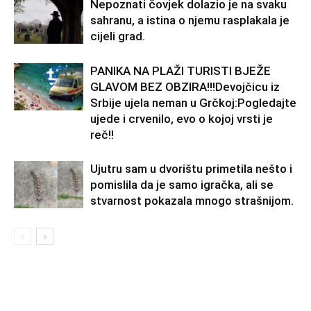
Nepoznati čovjek dolazio je na svaku
sahranu, a istina o njemu rasplakala je
cijeli grad.
PANIKA NA PLAŽI TURISTI BJEŽE
GLAVOM BEZ OBZIRA!!!Devojčicu iz
Srbije ujela neman u Grčkoj:Pogledajte
ujede i crvenilo, evo o kojoj vrsti je
reč!!
Ujutru sam u dvorištu primetila nešto i
pomislila da je samo igračka, ali se
stvarnost pokazala mnogo strašnijom.