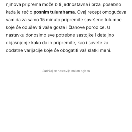
njihova priprema može biti jednostavna i brza, posebno
kada je reč o
posnim tulumbama
. Ovaj recept omogućava
vam da za samo 15 minuta pripremite savršene tulumbe
koje će oduševiti vaše goste i članove porodice. U
nastavku donosimo sve potrebne sastojke i detaljno
objašnjenje kako da ih pripremite, kao i savete za
dodatne varijacije koje će obogatiti vaš slatki meni.
Sadržaj se nastavlja nakon oglasa