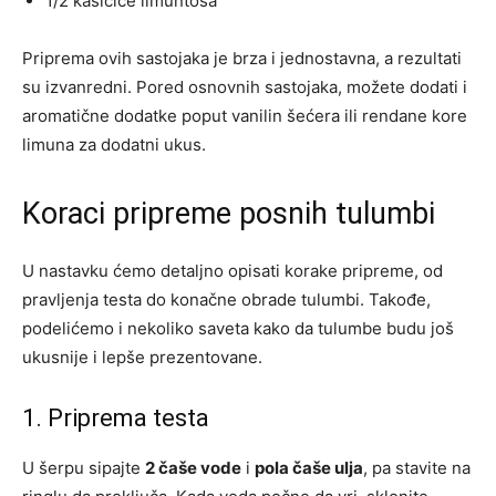
1/2 kašičice limuntosa
Priprema ovih sastojaka je brza i jednostavna, a rezultati
su izvanredni. Pored osnovnih sastojaka, možete dodati i
aromatične dodatke poput vanilin šećera ili rendane kore
limuna za dodatni ukus.
Koraci pripreme posnih tulumbi
U nastavku ćemo detaljno opisati korake pripreme, od
pravljenja testa do konačne obrade tulumbi. Takođe,
podelićemo i nekoliko saveta kako da tulumbe budu još
ukusnije i lepše prezentovane.
1. Priprema testa
U šerpu sipajte
2 čaše vode
i
pola čaše ulja
, pa stavite na