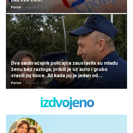
Portal
-
August 8, 2026
Dva saobraćajna policajca zaustavila su mladu
ženu bez razloga, pribili je uz auto i grubo
stavili joj lisice. Ali kada joj je jedan od...
Portal
-
August 8, 2026
izdvojeno