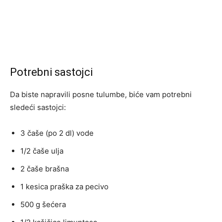
Potrebni sastojci
Da biste napravili posne tulumbe, biće vam potrebni
sledeći sastojci:
3 čaše (po 2 dl) vode
1/2 čaše ulja
2 čaše brašna
1 kesica praška za pecivo
500 g šećera