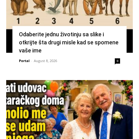
Odaberite jednu životinju sa slike i
otkrijte šta drugi misle kad se spomene
vaše ime
Portal
-
August 8, 2026
0