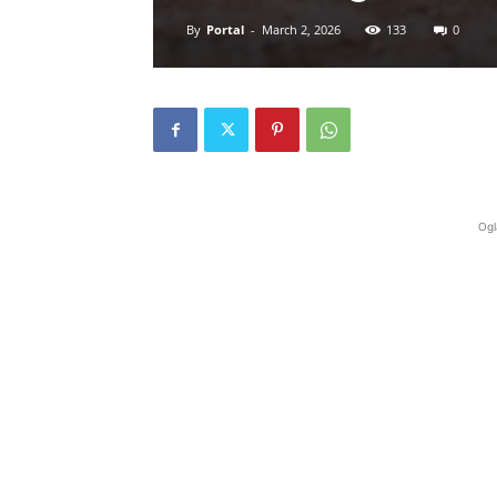
By
Portal
-
March 2, 2026
133
0
Ogl