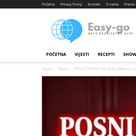
Početna
Privacy Policy
Kontakt
O nama
Pravila 
Easy
portal
POČETNA
VIJESTI
RECEPTI
SHOW
Home
Vijesti
POSNI ČUPAVCI NA VODI, Mekani, sočn