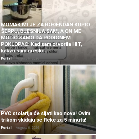
MOMAK MI JE ZA ROĐENDAN KUPIO
ŠERPU, BJESNILA SAM, A ON ME
MOLIO SAMO DA PODIGNEM
POKLOPAC: Kad sam otvorila HIT,
kakvu sam grešku...
Portal
-
August 6, 2026
PVC stolarija će sijati kao nova! Ovim
trikom skidaju se fleke za 5 minuta!
Portal
-
August 6, 2026