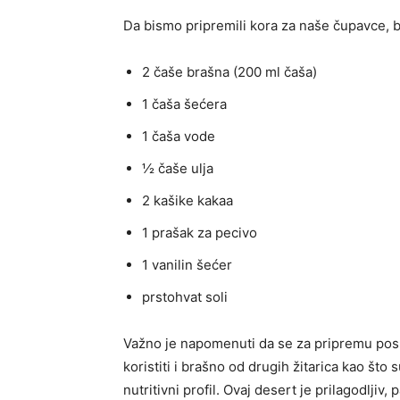
Da bismo pripremili kora za naše čupavce, b
2 čaše brašna (200 ml čaša)
1 čaša šećera
1 čaša vode
½ čaše ulja
2 kašike kakaa
1 prašak za pecivo
1 vanilin šećer
prstohvat soli
Važno je napomenuti da se za pripremu pos
koristiti i brašno od drugih žitarica kao št
nutritivni profil. Ovaj desert je prilagodljiv,