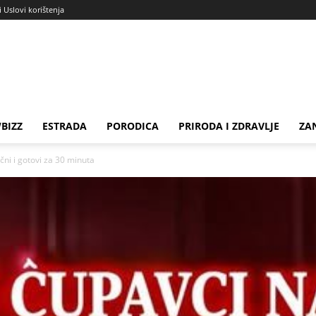
i Uslovi korištenja
BIZZ
ESTRADA
PORODICA
PRIRODA I ZDRAVLJE
ZA
i i gotovi za 30 minuta