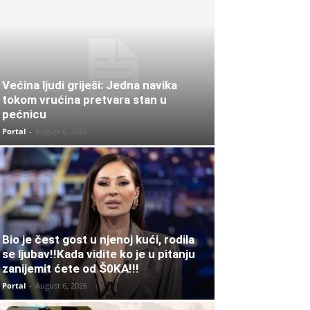
Većina ljudi griješi: Jedna navika
tokom vrućina pretvara stan u
pećnicu
Portal
-
August 6, 2026
Bio je čest gost u njenoj kući, rodila
se ljubav!!Kada vidite ko je u pitanju
zanijemit ćete od Š0KA!!!
Portal
-
August 6, 2026