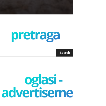
pretraga
oglasi -
advertisement