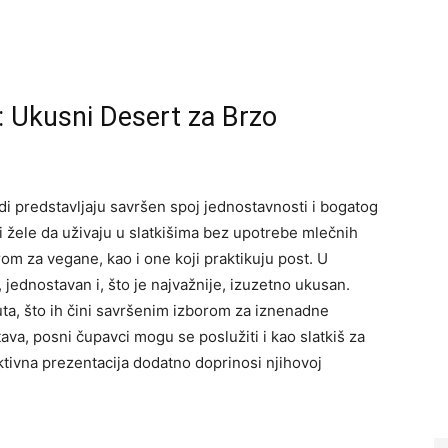
: Ukusni Desert za Brzo
i predstavljaju savršen spoj jednostavnosti i bogatog
i žele da uživaju u slatkišima bez upotrebe mlečnih
orom za vegane, kao i one koji praktikuju post. U
 jednostavan i, što je najvažnije, izuzetno ukusan.
ta, što ih čini savršenim izborom za iznenadne
tava, posni čupavci mogu se poslužiti i kao slatkiš za
ktivna prezentacija dodatno doprinosi njihovoj