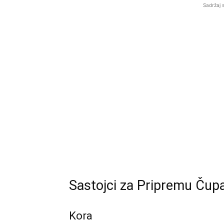
Sadržaj 
Sastojci za Pripremu Čup
Kora