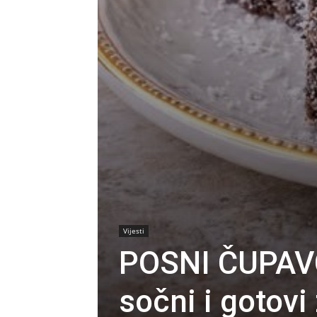
Vijesti
POSNI ČUPAVC
sočni i gotovi