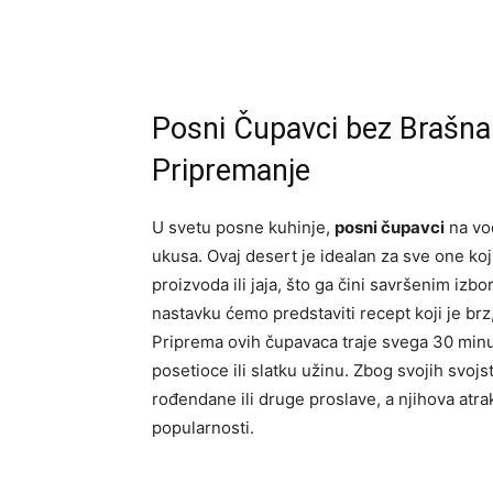
Posni Čupavci bez Brašna
Pripremanje
U svetu posne kuhinje,
posni čupavci
na vod
ukusa. Ovaj desert je idealan za sve one koj
proizvoda ili jaja, što ga čini savršenim izb
nastavku ćemo predstaviti recept koji je brz,
Priprema ovih čupavaca traje svega 30 minu
posetioce ili slatku užinu. Zbog svojih svojs
rođendane ili druge proslave, a njihova atra
popularnosti.