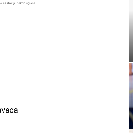
se nastavlja nakon oglasa
avaca