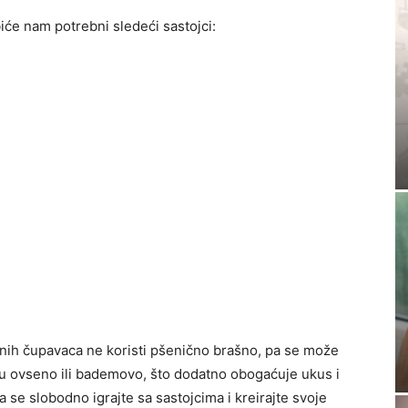
iće nam potrebni sledeći sastojci:
nih čupavaca ne koristi pšenično brašno, pa se može
o su ovseno ili bademovo, što dodatno obogaćuje ukus i
 pa se slobodno igrajte sa sastojcima i kreirajte svoje