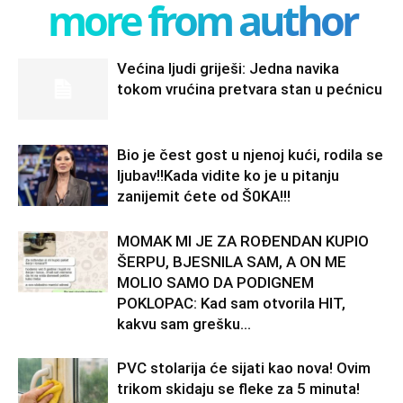
more from author
Većina ljudi griješi: Jedna navika
tokom vrućina pretvara stan u pećnicu
Bio je čest gost u njenoj kući, rodila se
ljubav!!Kada vidite ko je u pitanju
zanijemit ćete od Š0KA!!!
MOMAK MI JE ZA ROĐENDAN KUPIO
ŠERPU, BJESNILA SAM, A ON ME
MOLIO SAMO DA PODIGNEM
POKLOPAC: Kad sam otvorila HIT,
kakvu sam grešku...
PVC stolarija će sijati kao nova! Ovim
trikom skidaju se fleke za 5 minuta!