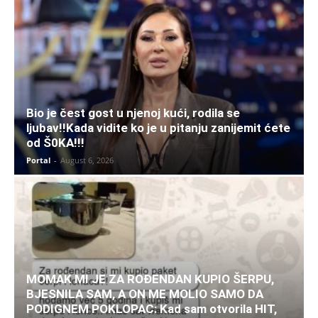
Bio je čest gost u njenoj kući, rodila se
ljubav!!Kada vidite ko je u pitanju zanijemit ćete
od Š0KA!!!
Portal
-
August 6, 2026
MOMAK MI JE ZA ROĐENDAN KUPIO ŠERPU,
BJESNILA SAM, A ON ME MOLIO SAMO DA
PODIGNEM POKLOPAC: Kad sam otvorila HIT,