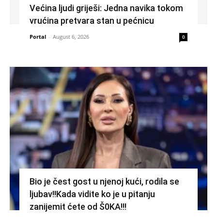
Većina ljudi griješi: Jedna navika tokom
vrućina pretvara stan u pećnicu
Portal
-
August 6, 2026
0
Bio je čest gost u njenoj kući, rodila se
ljubav!!Kada vidite ko je u pitanju
zanijemit ćete od Š0KA!!!