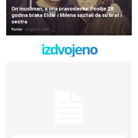
On musliman, a ona pravoslavka: Poslije 28
godina braka Eldar i Milena saznali da su brat i
sestra
Portal
-
August 6, 2026
izdvojeno