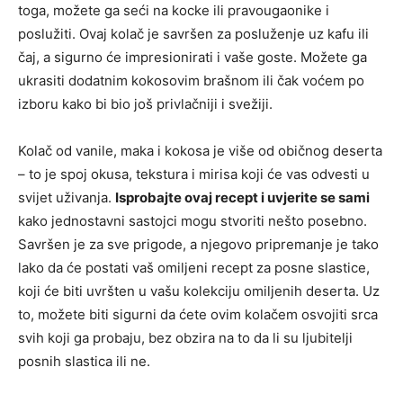
toga, možete ga seći na kocke ili pravougaonike i
poslužiti. Ovaj kolač je savršen za posluženje uz kafu ili
čaj, a sigurno će impresionirati i vaše goste. Možete ga
ukrasiti dodatnim kokosovim brašnom ili čak voćem po
izboru kako bi bio još privlačniji i svežiji.
Kolač od vanile, maka i kokosa je više od običnog deserta
– to je spoj okusa, tekstura i mirisa koji će vas odvesti u
svijet uživanja.
Isprobajte ovaj recept i uvjerite se sami
kako jednostavni sastojci mogu stvoriti nešto posebno.
Savršen je za sve prigode, a njegovo pripremanje je tako
lako da će postati vaš omiljeni recept za posne slastice,
koji će biti uvršten u vašu kolekciju omiljenih deserta. Uz
to, možete biti sigurni da ćete ovim kolačem osvojiti srca
svih koji ga probaju, bez obzira na to da li su ljubitelji
posnih slastica ili ne.