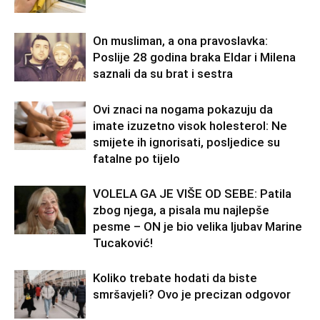
On musliman, a ona pravoslavka:
Poslije 28 godina braka Eldar i Milena
saznali da su brat i sestra
Ovi znaci na nogama pokazuju da
imate izuzetno visok holesterol: Ne
smijete ih ignorisati, posljedice su
fatalne po tijelo
VOLELA GA JE VIŠE OD SEBE: Patila
zbog njega, a pisala mu najlepše
pesme – ON je bio velika ljubav Marine
Tucaković!
Koliko trebate hodati da biste
smršavjeli? Ovo je precizan odgovor