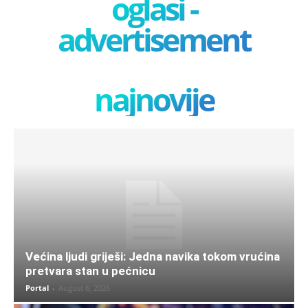
oglasi -
advertisement
najnovije
Većina ljudi griješi: Jedna navika tokom vrućina
pretvara stan u pećnicu
Portal
-
August 6, 2026