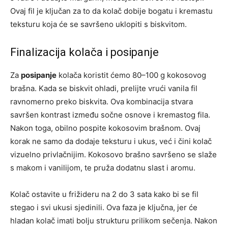
Ovaj fil je ključan za to da kolač dobije bogatu i kremastu
teksturu koja će se savršeno uklopiti s biskvitom.
Finalizacija kolača i posipanje
Za
posipanje
kolača koristit ćemo 80–100 g kokosovog
brašna. Kada se biskvit ohladi, prelijte vrući vanila fil
ravnomerno preko biskvita. Ova kombinacija stvara
savršen kontrast između sočne osnove i kremastog fila.
Nakon toga, obilno pospite kokosovim brašnom. Ovaj
korak ne samo da dodaje teksturu i ukus, već i čini kolač
vizuelno privlačnijim. Kokosovo brašno savršeno se slaže
s makom i vanilijom, te pruža dodatnu slast i aromu.
Kolač ostavite u frižideru na 2 do 3 sata kako bi se fil
stegao i svi ukusi sjedinili. Ova faza je ključna, jer će
hladan kolač imati bolju strukturu prilikom sečenja. Nakon