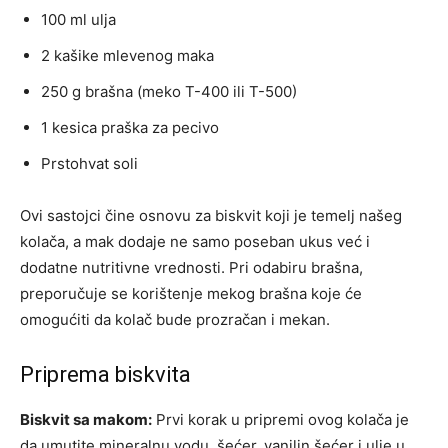
100 ml ulja
2 kašike mlevenog maka
250 g brašna (meko T-400 ili T-500)
1 kesica praška za pecivo
Prstohvat soli
Ovi sastojci čine osnovu za biskvit koji je temelj našeg
kolača, a mak dodaje ne samo poseban ukus već i
dodatne nutritivne vrednosti. Pri odabiru brašna,
preporučuje se korištenje mekog brašna koje će
omogućiti da kolač bude prozračan i mekan.
Priprema biskvita
Biskvit sa makom:
Prvi korak u pripremi ovog kolača je
da umutite mineralnu vodu, šećer, vanilin šećer i ulje u