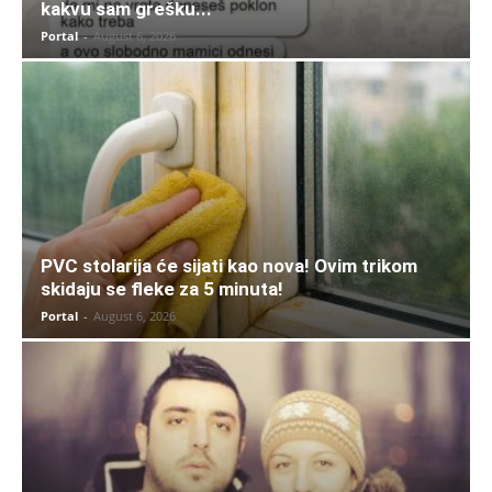
kakvu sam grešku...
Portal
-
August 6, 2026
PVC stolarija će sijati kao nova! Ovim trikom
skidaju se fleke za 5 minuta!
Portal
-
August 6, 2026