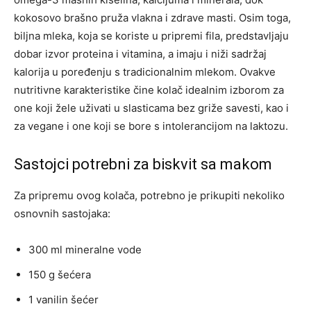
kokosovo brašno pruža vlakna i zdrave masti. Osim toga,
biljna mleka, koja se koriste u pripremi fila, predstavljaju
dobar izvor proteina i vitamina, a imaju i niži sadržaj
kalorija u poređenju s tradicionalnim mlekom. Ovakve
nutritivne karakteristike čine kolač idealnim izborom za
one koji žele uživati u slasticama bez griže savesti, kao i
za vegane i one koji se bore s intolerancijom na laktozu.
Sastojci potrebni za biskvit sa makom
Za pripremu ovog kolača, potrebno je prikupiti nekoliko
osnovnih sastojaka:
300 ml mineralne vode
150 g šećera
1 vanilin šećer