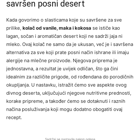
savršen posni desert
Kada govorimo o slasticama koje su savršene za sve
prilike,
kolač od vanile, maka i kokosa
se ističe kao
lagan, sočan i aromatičan desert koji ne sadrži jaja ni
mleko. Ovaj kolač ne samo da je ukusan, već je i savršena
alternativa za sve koji prate posni način ishrane ili imaju
alergije na mlečne proizvode. Njegova priprema je
jednostavna, a rezultat je uvijek odličan, što ga čini
idealnim za različite prigode, od rođendana do porodičnih
okupljanja. U nastavku, istražit ćemo sve aspekte ovog
divnog deserta, uključujući njegove nutritivne prednosti,
korake pripreme, a također ćemo se dotaknuti i raznih
načina posluživanja koji mogu dodatno obogatiti ovaj
recept.
Sadržaj se nastavlja nakon oglasa