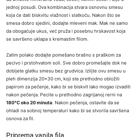
jednoj posudi. Ova kombinacija stvara osnovnu smesu
koja će dati biskvitu vlažnost i slatkoću. Nakon što se
smesa dobro sjedini, dodajte mleveni mak. Mak ne samo
da obogaćuje ukus, već pruža i posebnu hrskavost koja
se savršeno uklapa s kremastim filom.
Zatim polako dodajte pomešano brašno s praškom za
pecivo i prstohvatom soli. Sve dobro promešajte dok ne
dobijete glatku smesu bez grudvica. Izlijte ovu smesu u
pleh dimenzija 20×30 cm, koji ste prethodno obložili
papirom za pečenje, kako bi se biskvit lako mogao izvaditi
nakon pečenja. Pecite u prethodno zagrijanoj rerni na
180°C oko 20 minuta
. Nakon pečenja, ostavite da se
ohladi na sobnoj temperaturi kako bi se stvorila savršena
osnova za fil.
Priprema vanila fila