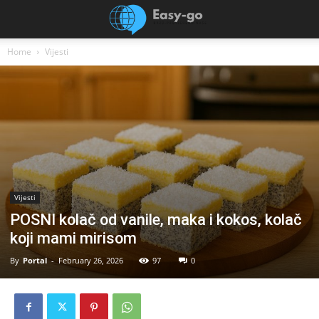
Home
Vijesti
Vijesti
POSNI kolač od vanile, maka i kokos, kolač
koji mami mirisom
By
Portal
-
February 26, 2026
97
0