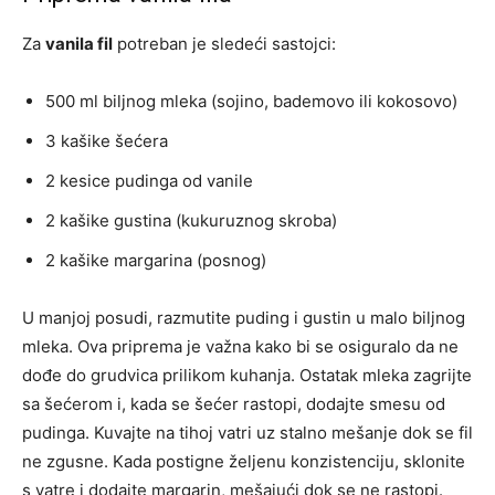
Za
vanila fil
potreban je sledeći sastojci:
500 ml biljnog mleka (sojino, bademovo ili kokosovo)
3 kašike šećera
2 kesice pudinga od vanile
2 kašike gustina (kukuruznog skroba)
2 kašike margarina (posnog)
U manjoj posudi, razmutite puding i gustin u malo biljnog
mleka. Ova priprema je važna kako bi se osiguralo da ne
dođe do grudvica prilikom kuhanja. Ostatak mleka zagrijte
sa šećerom i, kada se šećer rastopi, dodajte smesu od
pudinga. Kuvajte na tihoj vatri uz stalno mešanje dok se fil
ne zgusne. Kada postigne željenu konzistenciju, sklonite
s vatre i dodajte margarin, mešajući dok se ne rastopi.