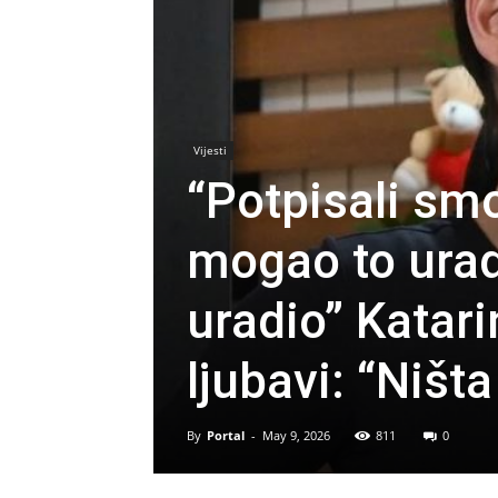
Vijesti
“Potpisali smo
mogao to uradi
uradio” Katari
ljubavi: “Ništ
By
Portal
-
May 9, 2026
811
0