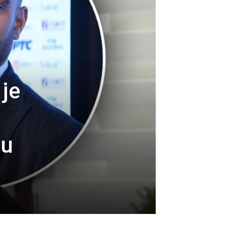
 je
hu