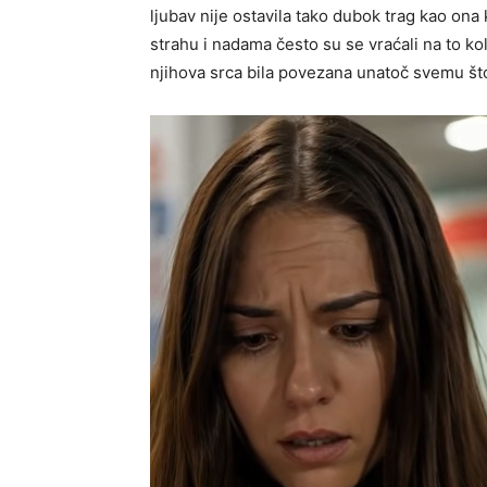
ljubav nije ostavila tako dubok trag kao ona k
strahu i nadama često su se vraćali na to kol
njihova srca bila povezana unatoč svemu što