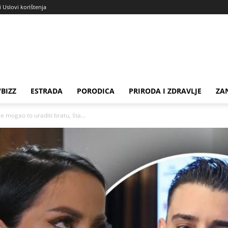
i Uslovi korištenja
BIZZ
ESTRADA
PORODICA
PRIRODA I ZDRAVLJE
ZA
e mogao to uraditi bratu, šta...