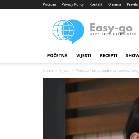
Početna
Privacy Policy
Kontakt
O nama
Pravila 
Easy
portal
POČETNA
VIJESTI
RECEPTI
SHOW
Home
Vijesti
“Potpisali smo papire za razvod, kad j