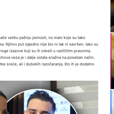
lače veliku pažnju javnosti, no malo koje su tako
. Njihov put zajedno nije bio ni lak ni savršen. Iako su
mnoge izazove koji su ih odveli u različitim pravcima.
 njihova veza je i dalje ostala snažna na poseban način.
ke sreće, ali i dubokih razočaranja, što ih je dodatno