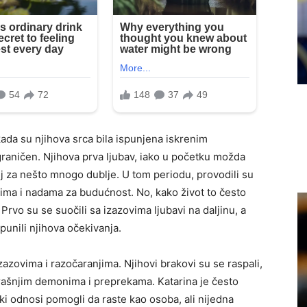
kada su njihova srca bila ispunjena iskrenim
graničen. Njihova prva ljubav, iako u početku možda
lj za nešto mnogo dublje. U tom periodu, provodili su
ima i nadama za budućnost. No, kako život to često
. Prvo su se suočili sa izazovima ljubavi na daljinu, a
punili njihova očekivanja.
zazovima i razočaranjima. Njihovi brakovi su se raspali,
trašnjim demonima i preprekama. Katarina je često
ski odnosi pomogli da raste kao osoba, ali nijedna