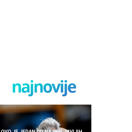
najnovije
OVO JE JEDAN OD NAJPRLJAVIJIH