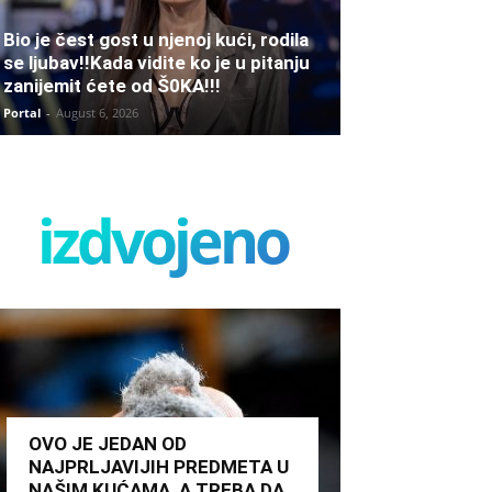
Bio je čest gost u njenoj kući, rodila
se ljubav!!Kada vidite ko je u pitanju
zanijemit ćete od Š0KA!!!
Portal
-
August 6, 2026
izdvojeno
OVO JE JEDAN OD
NAJPRLJAVIJIH PREDMETA U
NAŠIM KUĆAMA, A TREBA DA