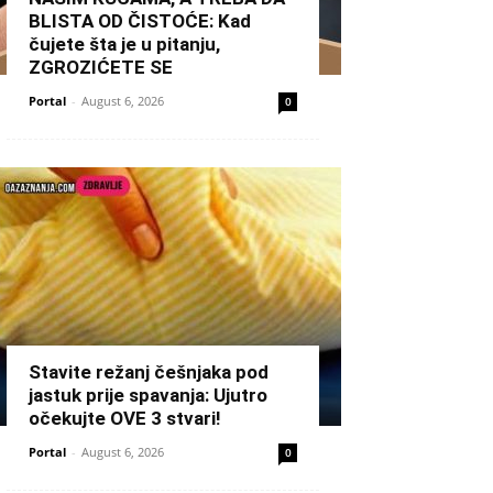
BLISTA OD ČISTOĆE: Kad
čujete šta je u pitanju,
ZGROZIĆETE SE
Portal
-
August 6, 2026
0
Stavite režanj češnjaka pod
jastuk prije spavanja: Ujutro
očekujte OVE 3 stvari!
Portal
-
August 6, 2026
0