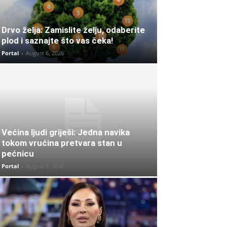
Drvo želja: Zamislite želju, odaberite
plod i saznajte što vas čeka!
Portal
-
August 6, 2026
Većina ljudi griješi: Jedna navika
tokom vrućina pretvara stan u
pećnicu
Portal
-
August 6, 2026