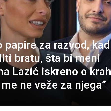
 papire za razvod, kad
ti bratu, šta bi meni
na Lazić iskreno o kra
a me ne veže za njega”