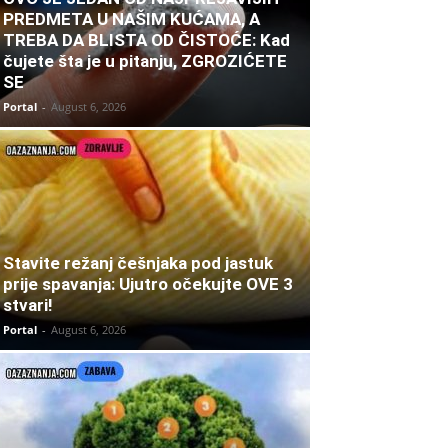
PREDMETA U NAŠIM KUĆAMA, A
TREBA DA BLISTA OD ČISTOĆE: Kad
čujete šta je u pitanju, ZGROZIĆETE
SE
Portal
-
August 6, 2026
Stavite režanj češnjaka pod jastuk
prije spavanja: Ujutro očekujte OVE 3
stvari!
Portal
-
August 6, 2026