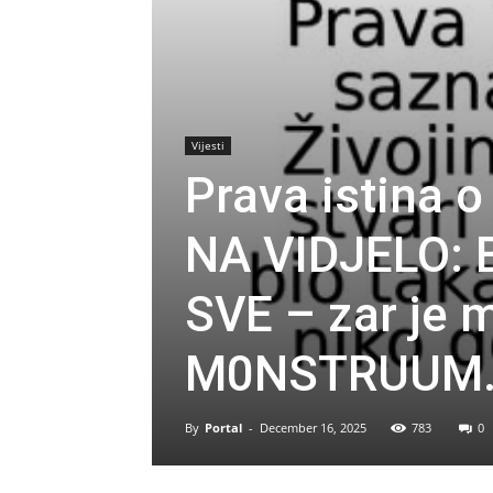
Vijesti
Prava istina 
NA VIDJELO: B
SVE – zar je 
M0NSTRUUM
By
Portal
-
December 16, 2025
783
0