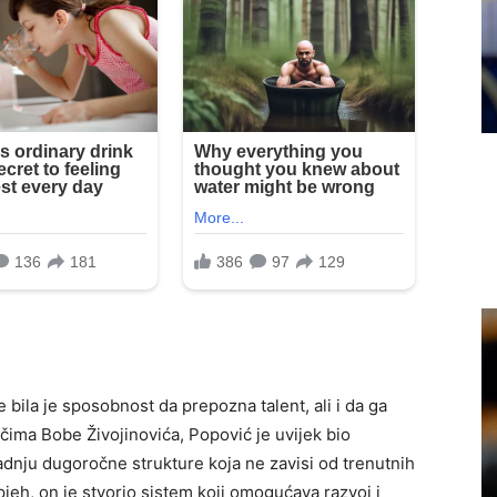
e bila je sposobnost da prepozna talent, ali i da ga
ečima Bobe Živojinovića, Popović je uvijek bio
radnju dugoročne strukture koja ne zavisi od trenutnih
jeh, on je stvorio sistem koji omogućava razvoj i