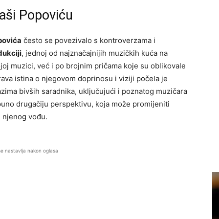
Saši Popoviću
povića
često se povezivalo s kontroverzama i
ukciji
, jednoj od najznačajnijih muzičkih kuća na
oj muzici, već i po brojnim pričama koje su oblikovale
rava istina o njegovom doprinosu i viziji počela je
kazima bivših saradnika, uključujući i poznatog muzičara
puno drugačiju perspektivu, koja može promijeniti
i njenog vođu.
se nastavlja nakon oglasa