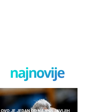
najnovije
OVO JE JEDAN OD NAJPRLJAVIJIH