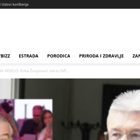
i Uslovi korištenja
BIZZ
ESTRADA
PORODICA
PRIRODA I ZDRAVLJE
ZA
A VIDJELO: Boba Živojinović otkrio SVE...