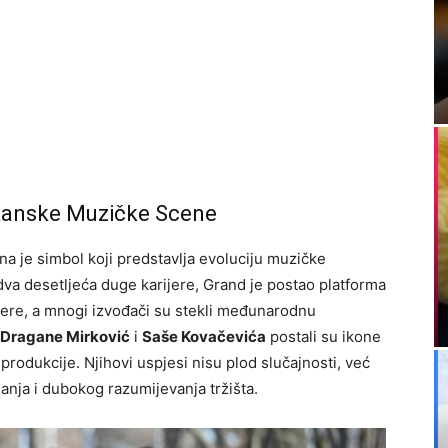
lkanske Muzičke Scene
a je simbol koji predstavlja evoluciju muzičke
dva desetljeća duge karijere, Grand je postao platforma
jere, a mnogi izvođači su stekli međunarodnu
Dragane Mirković
i
Saše Kovačevića
postali su ikone
produkcije. Njihovi uspjesi nisu plod slučajnosti, već
ganja i dubokog razumijevanja tržišta.