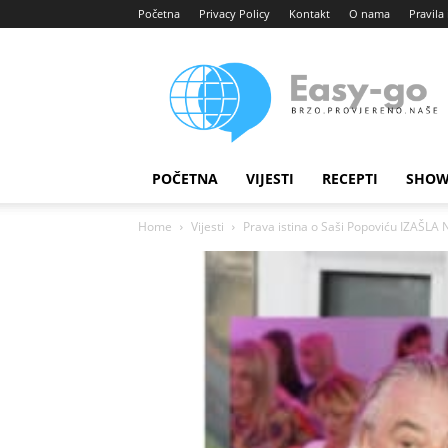
Početna
Privacy Policy
Kontakt
O nama
Pravila 
Easy
portal
POČETNA
VIJESTI
RECEPTI
SHOW
Home
Vijesti
Prava istina o Saši Popoviću IZAŠLA N