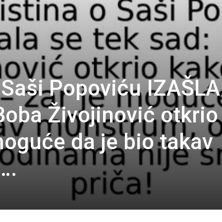
o Saši Popoviću IZAŠLA
oba Živojinović otkrio
moguće da je bio takav
….