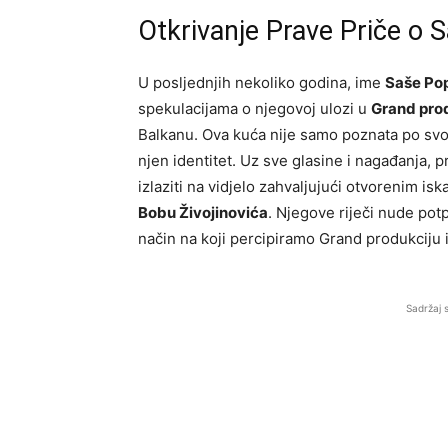
Otkrivanje Prave Priče o 
U posljednjih nekoliko godina, ime
Saše Po
spekulacijama o njegovoj ulozi u
Grand prod
Balkanu. Ova kuća nije samo poznata po svoj
njen identitet. Uz sve glasine i nagađanja, p
izlaziti na vidjelo zahvaljujući otvorenim is
Bobu Živojinovića
. Njegove riječi nude pot
način na koji percipiramo Grand produkciju 
Sadržaj 