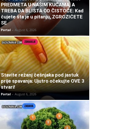
PREDMETA U NAŠIM KUĆAMA, A
TREBA DA BLISTA OD ČISTOĆE: Kad
čujete šta je u pitanju, ZGROZIĆETE
SE
Portal
-
August 6, 2026
Stavite režanj češnjaka pod jastuk
prije spavanja: Ujutro očekujte OVE 3
stvari!
Portal
-
August 6, 2026