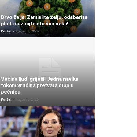
Drvo želja: Zamislite želju, odaberite
plod i saznajte što vas čeka!
Portal
-
August 6, 2026
Većina ljudi griješi: Jedna navika
tokom vrućina pretvara stan u
pećnicu
Portal
-
August 6, 2026