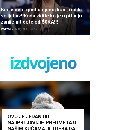
Bio je čest gost u njenoj kući, rodila
se ljubav!!Kada vidite ko je u pitanju
zanijemit ćete od Š0KA!!!
Portal
-
August 6, 2026
izdvojeno
OVO JE JEDAN OD
NAJPRLJAVIJIH PREDMETA U
NAŠIM KUĆAMA, A TREBA DA