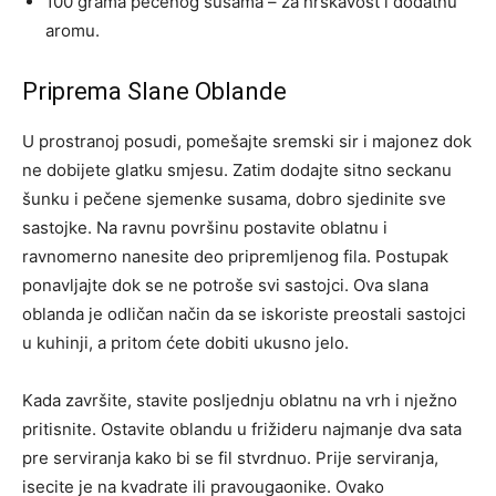
100 grama pečenog susama – za hrskavost i dodatnu
aromu.
Priprema Slane Oblande
U prostranoj posudi, pomešajte sremski sir i majonez dok
ne dobijete glatku smjesu. Zatim dodajte sitno seckanu
šunku i pečene sjemenke susama, dobro sjedinite sve
sastojke. Na ravnu površinu postavite oblatnu i
ravnomerno nanesite deo pripremljenog fila. Postupak
ponavljajte dok se ne potroše svi sastojci. Ova slana
oblanda je odličan način da se iskoriste preostali sastojci
u kuhinji, a pritom ćete dobiti ukusno jelo.
Kada završite, stavite posljednju oblatnu na vrh i nježno
pritisnite. Ostavite oblandu u frižideru najmanje dva sata
pre serviranja kako bi se fil stvrdnuo. Prije serviranja,
isecite je na kvadrate ili pravougaonike. Ovako