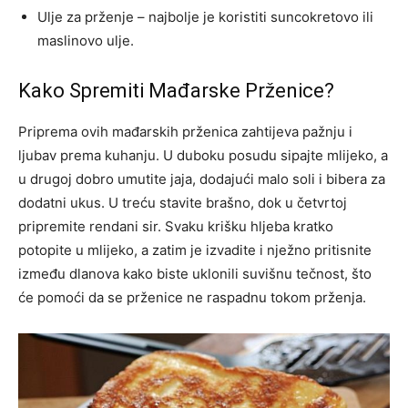
Ulje za prženje – najbolje je koristiti suncokretovo ili
maslinovo ulje.
Kako Spremiti Mađarske Prženice?
Priprema ovih mađarskih prženica zahtijeva pažnju i
ljubav prema kuhanju. U duboku posudu sipajte mlijeko, a
u drugoj dobro umutite jaja, dodajući malo soli i bibera za
dodatni ukus. U treću stavite brašno, dok u četvrtoj
pripremite rendani sir. Svaku krišku hljeba kratko
potopite u mlijeko, a zatim je izvadite i nježno pritisnite
između dlanova kako biste uklonili suvišnu tečnost, što
će pomoći da se prženice ne raspadnu tokom prženja.