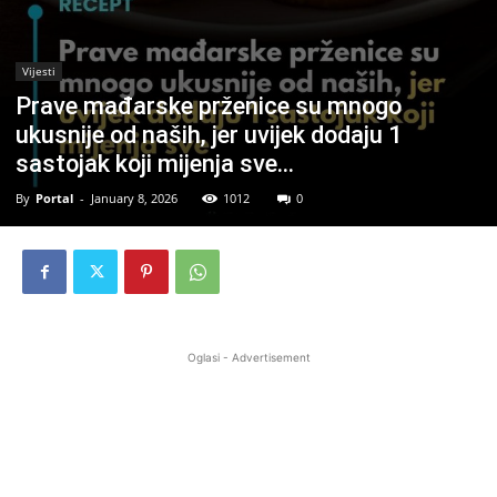
Vijesti
Prave mađarske prženice su mnogo
ukusnije od naših, jer uvijek dodaju 1
sastojak koji mijenja sve…
By
Portal
-
January 8, 2026
1012
0
Oglasi - Advertisement